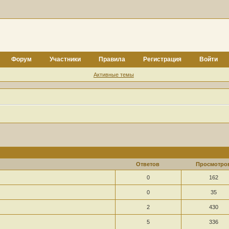
Форум
Участники
Правила
Регистрация
Войти
Активные темы
Ответов
Просмотро
0
162
0
35
2
430
5
336