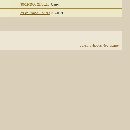
30-11-2008 21:31:18
Саня
24-05-2008 01:52:40
Иваныч
создать форум бесплатно