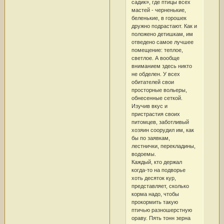
садик», где птицы всех
мастей - черненькие,
беленькие, в горошек
дружно подрастают. Как и
положено детишкам, им
отведено самое лучшее
помещение: теплое,
светлое. А вообще
вниманием здесь никто
не обделен. У всех
обитателей свои
просторные вольеры,
обнесенные сеткой.
Изучив вкус и
пристрастия своих
питомцев, заботливый
хозяин соорудил им, как
бы по заявкам,
лестнички, перекладины,
водоемы.
Каждый, кто держал
когда-то на подворье
хоть десяток кур,
представляет, сколько
корма надо, чтобы
прокормить такую
птичью разношерстную
ораву. Пять тонн зерна