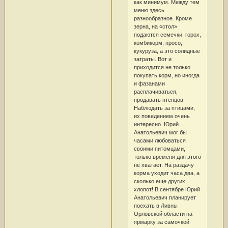
как минимум. Между тем
меню здесь
разнообразное. Кроме
зерна, на «стол»
подаются семечки, горох,
комбикорм, просо,
кукуруза, а это солидные
затраты. Вот и
приходится не только
покупать корм, но иногда
и фазанами
расплачиваться,
продавать птенцов.
Наблюдать за птицами,
их поведением очень
интересно. Юрий
Анатольевич мог бы
часами любоваться
своими питомцами,
только времени для этого
не хватает. На раздачу
корма уходит часа два, а
сколько еще других
хлопот! В сентябре Юрий
Анатольевич планирует
поехать в Ливны
Орловской области на
ярмарку за самочкой