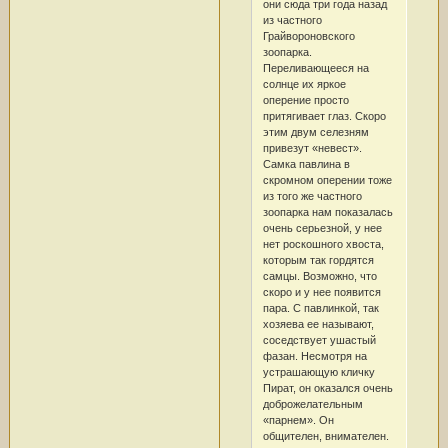
они сюда три года назад
из частного
Грайвороновского
зоопарка.
Переливающееся на
солнце их яркое
оперение просто
притягивает глаз. Скоро
этим двум селезням
привезут «невест».
Самка павлина в
скромном оперении тоже
из того же частного
зоопарка нам показалась
очень серьезной, у нее
нет роскошного хвоста,
которым так гордятся
самцы. Возможно, что
скоро и у нее появится
пара. С павлинкой, так
хозяева ее называют,
соседствует ушастый
фазан. Несмотря на
устрашающую кличку
Пират, он оказался очень
доброжелательным
«парнем». Он
общителен, внимателен.