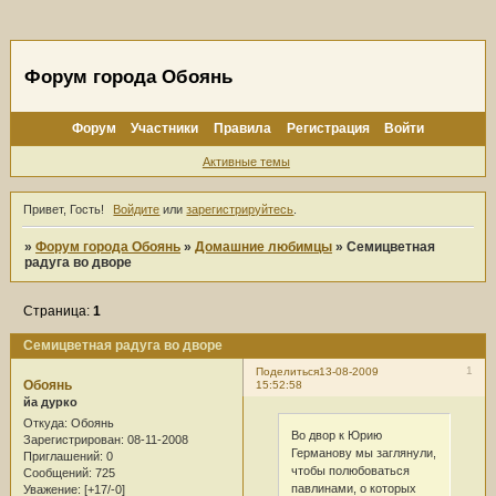
Форум города Обоянь
Форум
Участники
Правила
Регистрация
Войти
Активные темы
Привет, Гость!
Войдите
или
зарегистрируйтесь
.
»
Форум города Обоянь
»
Домашние любимцы
»
Семицветная
радуга во дворе
Страница:
1
Семицветная радуга во дворе
1
Поделиться
13-08-2009
Обоянь
15:52:58
йа дурко
Откуда:
Обоянь
Во двор к Юрию
Зарегистрирован
: 08-11-2008
Германову мы заглянули,
Приглашений:
0
чтобы полюбоваться
Сообщений:
725
павлинами, о которых
Уважение:
[+17/-0]