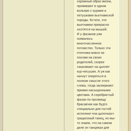
скромный образ жизни,
проживают в одном
вольере с курами и
петушками вьетнамской
породы. Кстати, эти
вьетнамки прекрасно
охотятся на мышей.
И у фазанов уже
появилось
многочисленное
потомство. Только эти
птенчики вовсе не
похожи на своих
родителей, скорее
смахивают на цыплят
кур-несушек. А уж как
начнут оперяться в
полном смысле этого
слова, тогда засверкают
яркими насыщенными
цветами. А серебристый
фазан по прозвищу
Красавчик как будто
специально для гостей
исполнил «на цыпочках»
грациозный танец, но мы-
то знаем, что на самом
деле он танцевал для