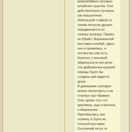
миролюбивых пуховых
китайских курочек. Они
действительно пуховые,
как игрушечные.
Небольшой стайкой со
своим петухом дружно
передвигаются по
своему вольеру. Привез
их Юрий с Воронежской
выставки голубей, здесь
они и прижились, и
потомство уже есть.
Конечно, о высокой
яйценоскости нет речи:
эти дюймовочки куриной
породы будто бы
созданы для радости
души.
В домашнем зоопарке
можно посмотреть и на
голубых кур «брама».
Они, кроме того что
красивые, еще и мясные,
и яйценоские.
Приглянулись они
хозяину в Орле на
птичьей выставке.
Охотничий петух от