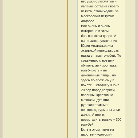
несушки с лохматыми
лапами, оставив своего
петуха, стали ходить за
московским петухом
Андорра.
Все очень и очень
интересно в этом
бавыкинском дворе. А
начиналось увлечение
Юрия Анатольевича
экзотикой несколько лет
назад с пары голубей. По
сравнению с новыми
обитателями зоопарка,
голуби хоть и не
диковинные птицы, но
здесь по-прежнему в
почете. Сегодня у Юрия
20 пар пород голубей:
павлины, крестовые
мохначи, дутыши,
русские статные,
почтовые, турманы и так
далее. А всего,
представить только – 300
голубей!
Есть в этом птичьем
царстве и «детский