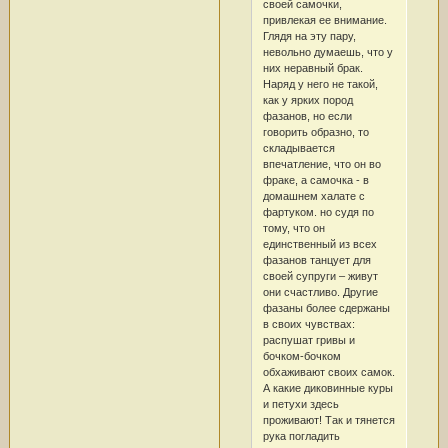
своей самочки,
привлекая ее внимание.
Глядя на эту пару,
невольно думаешь, что у
них неравный брак.
Наряд у него не такой,
как у ярких пород
фазанов, но если
говорить образно, то
складывается
впечатление, что он во
фраке, а самочка - в
домашнем халате с
фартуком. но судя по
тому, что он
единственный из всех
фазанов танцует для
своей супруги – живут
они счастливо. Другие
фазаны более сдержаны
в своих чувствах:
распушат гривы и
бочком-бочком
обхаживают своих самок.
А какие диковинные куры
и петухи здесь
проживают! Так и тянется
рука погладить