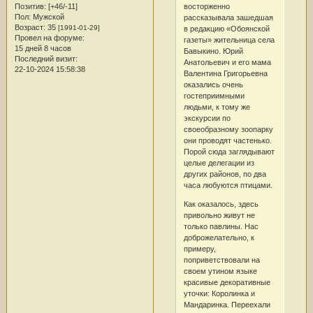
восторженно
Позитив:
[+46/-11]
Пол:
Мужской
рассказывала зашедшая
Возраст:
35
[1991-01-29]
в редакцию «Обоянской
Провел на форуме:
газеты» жительница села
15 дней 8 часов
Бавыкино. Юрий
Последний визит:
Анатольевич и его мама
22-10-2024 15:58:38
Валентина Григорьевна
оказались очень
гостеприимными
людьми, к тому же
экскурсии по
своеобразному зоопарку
они проводят частенько.
Порой сюда заглядывают
целые делегации из
других районов, по два
часа любуются птицами.
Как оказалось, здесь
привольно живут не
только павлины. Нас
доброжелательно, к
примеру,
поприветствовали на
своем утином языке
красивые декоративные
уточки: Королинка и
Мандаринка. Переехали