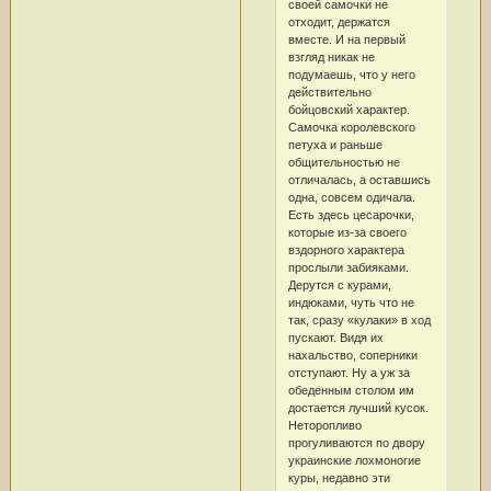
своей самочки не
отходит, держатся
вместе. И на первый
взгляд никак не
подумаешь, что у него
действительно
бойцовский характер.
Самочка королевского
петуха и раньше
общительностью не
отличалась, а оставшись
одна, совсем одичала.
Есть здесь цесарочки,
которые из-за своего
вздорного характера
прослыли забияками.
Дерутся с курами,
индюками, чуть что не
так, сразу «кулаки» в ход
пускают. Видя их
нахальство, соперники
отступают. Ну а уж за
обеденным столом им
достается лучший кусок.
Неторопливо
прогуливаются по двору
украинские лохмоногие
куры, недавно эти