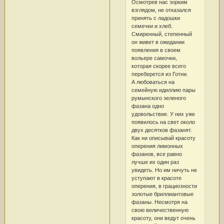
Осмотрев нас зорким
взглядом, не отказался
принять с ладошки
семечки и хлеб.
Смиренный, степенный
он живет в ожидании
появления в своем
вольере самочки,
которая скорее всего
переберется из Готни.
А любоваться на
семейную идиллию пары
румынского зеленого
фазана одно
удовольствие. У них уже
появилось на свет около
двух десятков фазанят.
Как ни описывай красоту
оперения лимонных
фазанов, все равно
лучше их один раз
увидеть. Но им ничуть не
уступают в красоте
оперения, в грациозности
золотые бриллиантовые
фазаны. Несмотря на
свою величественную
красоту, они ведут очень