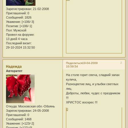
Зарегистрирован
: 21-02-2008
Приглашений:
0
Сообщений:
1826
Уважение:
[+106/-3]
Позитив:
[+106/-1]
Пол:
Мужской
Провел на форуме:
13 дней 4 часа
Последний визит:
29-10-2024 15:32:50
2
Поделиться
19-04-2009
Надежда
10:59:54
Авторитет
На столе горит свеча, сладкий запах
кулича,
Разноцветие яиц, и улыбки светлых
лиц.
Доброты, любви, чудес с праздником
!!!
ХРИСТОС воскрес !!!
Откуда:
Московская обл.-Обоянь
0
Зарегистрирован
: 24-05-2008
Приглашений:
0
Сообщений:
1468
Уважение:
[+123/-2]
Позитив:
[+127/-0]