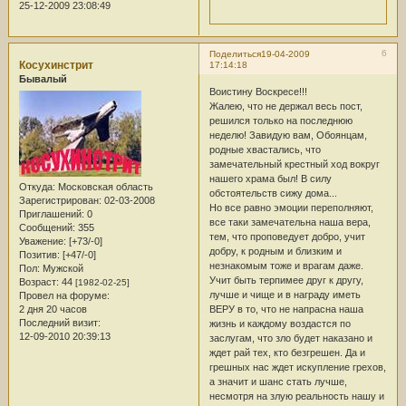
25-12-2009 23:08:49
6
Поделиться
19-04-2009
Косухинстрит
17:14:18
Бывалый
Воистину Воскресе!!!
Жалею, что не держал весь пост,
решился только на последнюю
неделю! Завидую вам, Обоянцам,
родные хвастались, что
замечательный крестный ход вокруг
нашего храма был! В силу
Откуда:
Московская область
обстоятельств сижу дома...
Зарегистрирован
: 02-03-2008
Но все равно эмоции переполняют,
Приглашений:
0
все таки замечательна наша вера,
Сообщений:
355
тем, что проповедует добро, учит
Уважение:
[+73/-0]
добру, к родным и близким и
Позитив:
[+47/-0]
незнакомым тоже и врагам даже.
Пол:
Мужской
Учит быть терпимее друг к другу,
Возраст:
44
[1982-02-25]
лучше и чище и в награду иметь
Провел на форуме:
2 дня 20 часов
ВЕРУ в то, что не напрасна наша
Последний визит:
жизнь и каждому воздастся по
12-09-2010 20:39:13
заслугам, что зло будет наказано и
ждет рай тех, кто безгрешен. Да и
грешных нас ждет искупление грехов,
а значит и шанс стать лучше,
несмотря на злую реальность нашу и