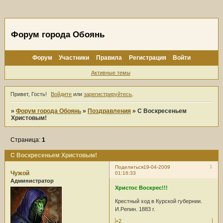
Форум города Обоянь
Форум
Участники
Правила
Регистрация
Войти
Активные темы
Привет, Гость!
Войдите
или
зарегистрируйтесь
.
»
Форум города Обоянь
»
Поздравления
»
С Воскресеньем
Христовым!
Страница:
1
С Воскресеньем Христовым!
1
Поделиться
19-04-2009
Чужой
01:16:33
Администратор
Христос Воскрес!!!
Крестный ход в Курской губернии.
И.Репин. 1883 г.
+2