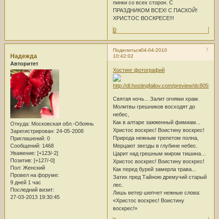
пинки со всех сторон. С
ПРАЗДНИКОМ ВСЕХ! С ПАСХОЙ!
ХРИСТОС ВОСКРЕСЕ!!!
0
7
Поделиться
04-04-2010
Надежда
10:42:02
Авторитет
Хостинг фотографий
Святая ночь... Залит огнями храм.
Молитвы грешников восходят до
небес,
Как в алтаре зажженный фимиам...
Откуда:
Московская обл.-Обоянь
Христос воскрес! Воистину воскрес!
Зарегистрирован
: 24-05-2008
Природа нежным трепетом полна,
Приглашений:
0
Сообщений:
1468
Мерцают звезды в глубине небес.
Уважение:
[+123/-2]
Царит над грешным миром тишина…
Позитив:
[+127/-0]
Христос воскрес! Воистину воскрес!
Пол:
Женский
Как перед бурей замерла трава...
Провел на форуме:
Затих пред Тайною дремучий старый
9 дней 1 час
лес.
Последний визит:
Лишь ветер шепчет нежные слова:
27-03-2013 19:30:45
«Христос воскрес! Воистину
воскрес!»