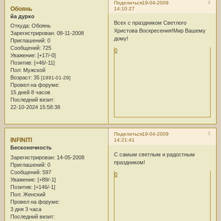
4
Поделиться
19-04-2009
Обоянь
14:10:27
йа дурко
Всех с праздником Светлого
Откуда:
Обоянь
Христова Воскресения!Мир Вашему
Зарегистрирован
: 08-11-2008
дому!
Приглашений:
0
Сообщений:
725
0
Уважение:
[+17/-0]
Позитив:
[+46/-11]
Пол:
Мужской
Возраст:
35
[1991-01-29]
Провел на форуме:
15 дней 8 часов
Последний визит:
22-10-2024 15:58:38
5
Поделиться
19-04-2009
INFINITI
14:21:41
Бесконечность
С самым светлым и радостным
Зарегистрирован
: 14-05-2008
праздником!
Приглашений:
0
Сообщений:
597
0
Уважение:
[+89/-1]
Позитив:
[+146/-1]
Пол:
Женский
Провел на форуме:
3 дня 3 часа
Последний визит: