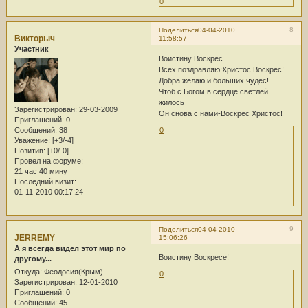
0
8
Поделиться
04-04-2010
Викторыч
11:58:57
Участник
Воистину Воскрес.
Всех поздравляю:Христос Воскрес!
Добра желаю и больших чудес!
Чтоб с Богом в сердце светлей
жилось
Зарегистрирован
: 29-03-2009
Он снова с нами-Воскрес Христос!
Приглашений:
0
Сообщений:
38
0
Уважение:
[+3/-4]
Позитив:
[+0/-0]
Провел на форуме:
21 час 40 минут
Последний визит:
01-11-2010 00:17:24
9
Поделиться
04-04-2010
JERREMY
15:06:26
А я всегда видел этот мир по
Воистину Воскресе!
другому...
Откуда:
Феодосия(Крым)
0
Зарегистрирован
: 12-01-2010
Приглашений:
0
Сообщений:
45