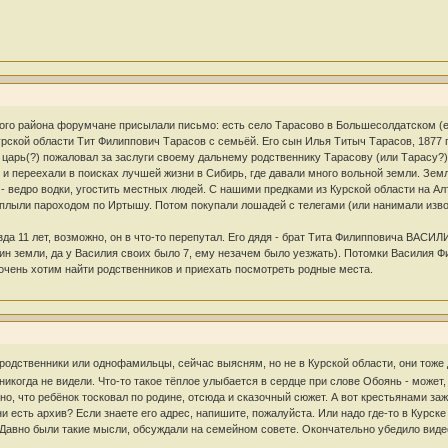
кого района форумчане присылали письмо: есть село Тарасово в Большесолдатском (е
урской области Тит Филиппович Тарасов с семьёй. Его сын Илья Титыч Тарасов, 1877 г
о царь(?) пожаловал за заслуги своему дальнему родственнику Тарасову (или Тарасу?)
 и переехали в поисках лучшей жизни в Сибирь, где давали много вольной земли. Зем
- ведро водки, угостить местных людей. С нашими предками из Курской области на Ал
 плыли пароходом по Иртышу. Потом покупали лошадей с телегами (или нанимали извоч
да 11 лет, возможно, он в что-то перепутал. Его дядя - брат Тита Филипповича ВАС
тин земли, да у Василия своих было 7, ему незачем было уезжать). Потомки Василия Ф
чень хотим найти родственников и приехать посмотреть родные места.
 родственники или однофамильцы, сейчас выясням, но не в Курской области, они тоже
 никогда не видели. Что-то такое тёплое улыбается в сердце при слове Обоянь - может
но, что ребёнок тосковал по родине, отсюда и сказочный сюжет. А вот крестьянами з
и есть архив? Если знаете его адрес, напишите, пожалуйста. Или надо где-то в Курске
Давно были такие мысли, обсуждали на семейном совете. Окончательно убедило видео 