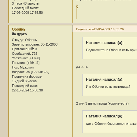
3 часа 43 минуты
0
Последний визит:
17-06-2009 17:55:50
Обоянь
Поделиться
12-05-2009 16:55:26
йа дурко
Откуда:
Обоянь
Наталия написал(а):
Зарегистрирован
: 08-11-2008
Приглашений:
0
Подскажите, в Обояни есть арх
Сообщений:
725
Уважение:
[+17/-0]
Позитив:
[+46/-11]
да есть
Пол:
Мужской
Возраст:
35
[1991-01-29]
Провел на форуме:
Наталия написал(а):
15 дней 8 часов
Последний визит:
И в Обояни есть гостиница?
22-10-2024 15:58:38
2 или 3 штуки вродь(короче есть)
Наталия написал(а):
где в Обояни безопасно питатьс