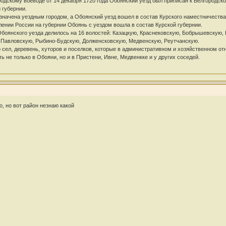
дскому воеводе от 14 декабря 1720 года Обоянский уезд был приписан к Белгородской 
 губернии.
азначена уездным городом, а Обоянский уезд вошел в состав Курского наместничества
лении России на губернии Обоянь с уездом вошла в состав Курской губернии.
боянского уезда делилось на 16 волостей: Казацкую, Краснековскую, Бобрышевскую,
, Павловскую, Рыбино-Будскую, Долженсковскую, Медвенскую, Реутчанскую.
 сел, деревень, хуторов и поселков, которые в административном и хозяйственном о
ь не только в Обояни, но и в Пристени, Ивне, Медвенкке и у других соседей.
о, но вот район незнаю какой