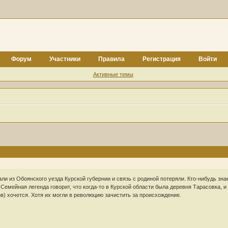
Форум
Участники
Правила
Регистрация
Войти
Активные темы
и из Обоянского уезда Курской губернии и связь с родиной потеряли. Кто-нибудь зна
 Семейная легенда говорит, что когда-то в Курской области была деревня Тарасовка, 
в) хочется. Хотя их могли в революцию зачистить за происхождение.