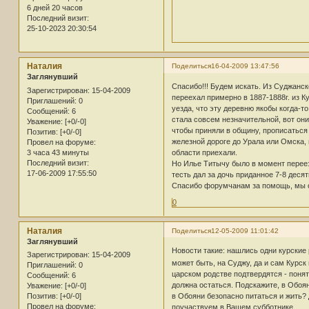
6 дней 20 часов
Последний визит:
25-10-2023 20:30:54
Наталия
Поделиться
16-04-2009 13:47:56
Заглянувший
Спасибо!!! Будем искать. Из Суджанс
Зарегистрирован
: 15-04-2009
переехал примерно в 1887-1888г. из К
Приглашений:
0
уезда, что эту деревню якобы когда-т
Сообщений:
6
стала совсем незначительной, вот они
Уважение:
[+0/-0]
чтобы приняли в общину, прописаться 
Позитив:
[+0/-0]
железной дороге до Урала или Омска,
Провел на форуме:
3 часа 43 минуты
области приехали.
Последний визит:
Но Илье Титычу было в момент переез
17-06-2009 17:55:50
тесть дал за дочь приданное 7-8 деся
Спасибо форумчанам за помощь, мы о
0
Наталия
Поделиться
12-05-2009 11:01:42
Заглянувший
Новости такие: нашлись одни курские
Зарегистрирован
: 15-04-2009
может быть, на Суджу, да и сам Курск
Приглашений:
0
царском родстве подтвердятся - понят
Сообщений:
6
должна остаться. Подскажите, в Обоян
Уважение:
[+0/-0]
Позитив:
[+0/-0]
в Обояни безопасно питаться и жить? 
Провел на форуме:
поучаствуем в Вашем субботнике.