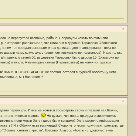
5
сли не перепутала название) районе. Попробуем искать по фамилии -
.р. в старости рассказывал, что жили они в деревне Тарасовке Обоянского
, потом тот передал сыновьям и так делилась доля наследования, пока не
лю давали на мужскую душу (девочкам нисколько не полагалось). Надо только,
тай приехало семей 60, из деревни Тарасовки было дворов 15. Ехали они по
иков) и ехали. А некоторые семьи (Переверзевы) на конях из Курской
ИЛИЙ ФИЛИППОВИЧ ТАРАСОВ не поехал, остался в Курской области (у него
илипповича, мы Вас ищем!!!
6
 давно переехали. И всё же хочется посмотреть своими глазами на Обоянь,
, это генетическая память
Не думаю, что слова прадеда о мифическом
ажиточными они могли быть (здесь были купцами). Хоть какая-то информация
 искать? И в Обояни есть гостиница? Скоро лето, если получится приехать, где
"Обоянь, снятая с креста". Красиво! А мусор убрать - с удовольствием