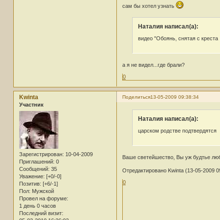
сам бы хотел узнать
Наталия написал(а):
видео "Обоянь, снятая с креста
а я не видел...где брали?
0
Kwinta
Поделиться
13-05-2009 09:38:34
Участник
Наталия написал(а):
царском родстве подтвердятся
Зарегистрирован
: 10-04-2009
Ваше светейшество, Вы уж будтье люб
Приглашений:
0
Сообщений:
35
Отредактировано Kwinta (13-05-2009 0
Уважение:
[+0/-0]
0
Позитив:
[+6/-1]
Пол:
Мужской
Провел на форуме:
1 день 0 часов
Последний визит: