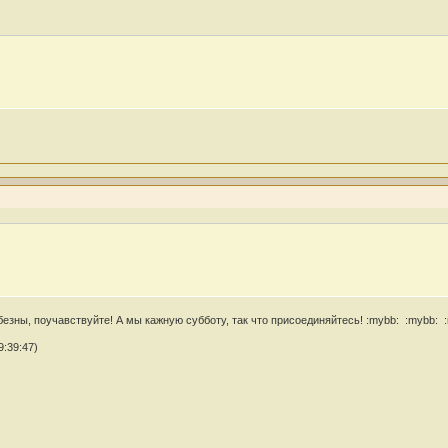
езны, поучавствуйте! А мы кажную субботу, так что присоединяйтесь! :mybb: :mybb: 
9:39:47)