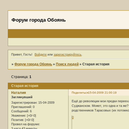
Форум города Обоянь
Привет, Гость!
Войдите
или
зарегистрируйтесь
.
»
Форум города Обоянь
»
Поиск людей
»
Старая история
Страница:
1
Старая история
Наталия
Поделиться
15-04-2009 21:00:19
Заглянувший
Ещё до революции мои предки переехал
Зарегистрирован
: 15-04-2009
Суджанском. Может, это одна и та же?
Приглашений:
0
родственников Тарасовых (их потомко
Сообщений:
6
Уважение:
[+0/-0]
0
Позитив:
[+0/-0]
Провел на форуме:
3 часа 43 минуты