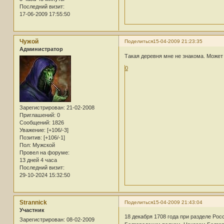
Последний визит:
17-06-2009 17:55:50
Чужой
Поделиться
15-04-2009 21:23:35
Администратор
Такая деревня мне не знакома. Может
0
Зарегистрирован
: 21-02-2008
Приглашений:
0
Сообщений:
1826
Уважение:
[+106/-3]
Позитив:
[+106/-1]
Пол:
Мужской
Провел на форуме:
13 дней 4 часа
Последний визит:
29-10-2024 15:32:50
Strannick
Поделиться
15-04-2009 21:43:04
Участник
18 декабря 1708 года при разделе Рос
Зарегистрирован
: 08-02-2009