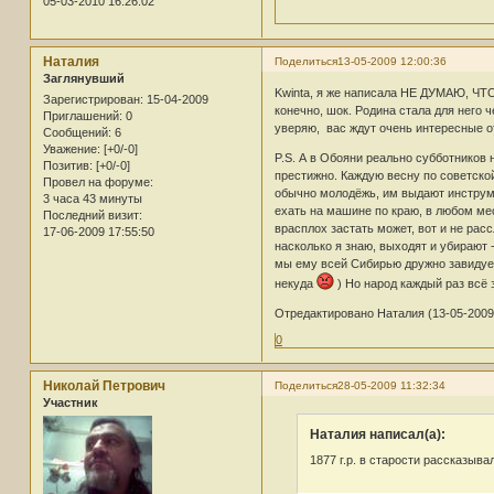
05-03-2010 16:26:02
Наталия
Поделиться
13-05-2009 12:00:36
Заглянувший
Kwinta, я же написала НЕ ДУМАЮ, ЧТО
Зарегистрирован
: 15-04-2009
конечно, шок. Родина стала для него 
Приглашений:
0
уверяю, вас ждут очень интересные от
Сообщений:
6
Уважение:
[+0/-0]
P.S. А в Обояни реально субботников н
Позитив:
[+0/-0]
престижно. Каждую весну по советской
Провел на форуме:
обычно молодёжь, им выдают инструмен
3 часа 43 минуты
ехать на машине по краю, в любом мес
Последний визит:
врасплох застать может, вот и не рас
17-06-2009 17:55:50
насколько я знаю, выходят и убирают 
мы ему всей Сибирью дружно завидуем,
некуда
) Но народ каждый раз всё 
Отредактировано Наталия (13-05-2009 
0
Николай Петрович
Поделиться
28-05-2009 11:32:34
Участник
Наталия написал(а):
1877 г.р. в старости рассказыва