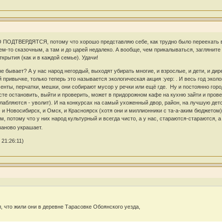
 ПОДТВЕРДЯТСЯ, потому что хорошо представляю себе, как трудно было переехать в то
чем-то сказочным, а там и до царей недалеко. А вообще, чем прикалываться, загляните 
крытия (как и в каждой семье). Удачи!
е бывает? А у нас народ негордый, выходят убирать многие, и взрослые, и дети, и дир
 привычке, только теперь это называется экологическая акция :yep: . И весь год эко
ты, перчатки, мешки, они собирают мусор у речки или ещё где. Ну и постоянно город
те остановить, выйти и проверить, может в придорожном кафе на кухню зайти и провери
слабляются - уволит). И на конкурсах на самый ухоженный двор, район, на лучшую дет
- и Новосибирск, и Омск, и Красноярск (хотя они и миллионники с та-а-аким бюджетом
 потому что у них народ культурный и всегда чисто, а у нас, стараются-стараются, 
заново украшает.
21:26:11)
л, что жили они в деревне Тарасовке Обоянского уезда,