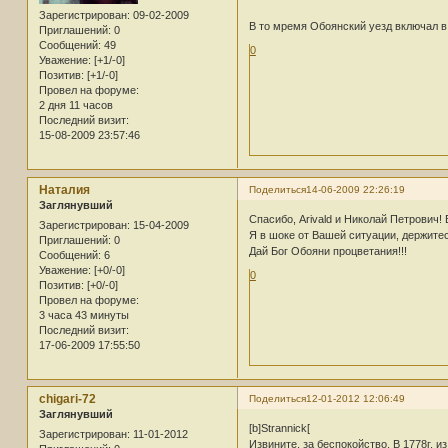
Зарегистрирован
: 09-02-2009
В то мремя Обоянский уезд включал в
Приглашений:
0
Сообщений:
49
0
Уважение:
[+1/-0]
Позитив:
[+1/-0]
Провел на форуме:
2 дня 11 часов
Последний визит:
15-08-2009 23:57:46
Наталия
Поделиться
14-06-2009 22:26:19
Заглянувший
Спасибо, Arivald и Николай Петрович!
Зарегистрирован
: 15-04-2009
Я в шоке от Вашей ситуации, держитесь
Приглашений:
0
Дай Бог Обояни процветания!!!
Сообщений:
6
Уважение:
[+0/-0]
0
Позитив:
[+0/-0]
Провел на форуме:
3 часа 43 минуты
Последний визит:
17-06-2009 17:55:50
chigari-72
Поделиться
12-01-2012 12:06:49
Заглянувший
[b]Strannick[
Зарегистрирован
: 11-01-2012
Извините, за беспокойство. В 1778г. 