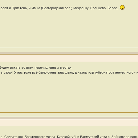
 себя и Пристень, и Ивню (Белгородская обл.) Медвенку, Солнцево, Белое.
 Будем искать во всех перечисленных местах.
, люди! У нас тоже всё было очень запущено, а назначили губернатора неместного - и 
из с. Солдатское, Богатинского уезда, Курской губ. в Бахмутский уезд с. Зайцеву по