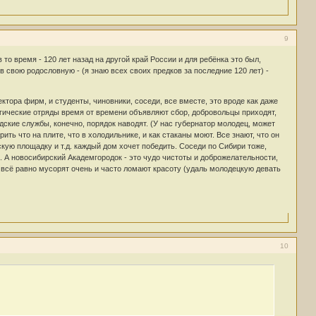
9
 время - 120 лет назад на другой край России и для ребёнка это был,
в свою родословную - (я знаю всех своих предков за последние 120 лет) -
ектора фирм, и студенты, чиновники, соседи, все вместе, это вроде как даже
логические отряды время от времени объявляют сбор, добровольцы приходят,
ские службы, конечно, порядок наводят. (У нас губернатор молодец, может
ть что на плите, что в холодильнике, и как стаканы моют. Все знают, что он
скую площадку и т.д. каждый дом хочет победить. Соседи по Сибири тоже,
). А новосибирский Академгородок - это чудо чистоты и доброжелательности,
а всё равно мусорят очень и часто ломают красоту (удаль молодецкую девать
10