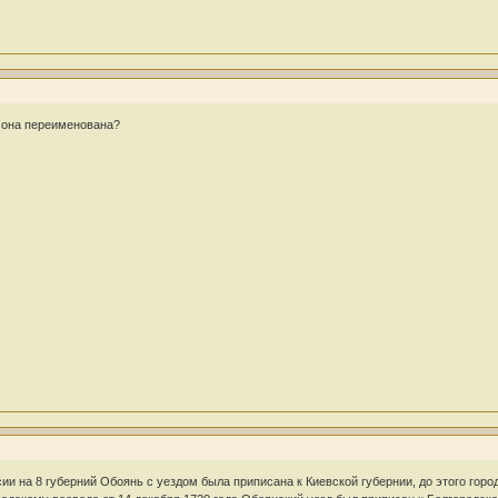
 она переименована?
сии на 8 губерний Обоянь с уездом была приписана к Киевской губернии, до этого го