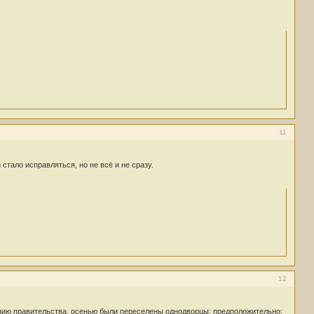
11
стало исправляться, но не всё и не сразу.
12
 решнию правительства, осенью были переселены однодворцы: предположительно: