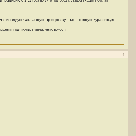
провинции. С 1727 года по 1779 год город с уездом входил в состав
.
 Нагольницкую, Ольшанскую, Прохоровскую, Кочетковскую, Курасовскую,
тношении подчинялись управлению волости.
4