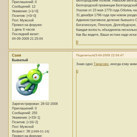
Белгородским полком. Наказом Белгоро
Приглашений:
0
Белгородской провинции Белгородской
Сообщений:
12
Указом от 23 мая 1779 года Обоянь н
Уважение:
[+1/-0]
31 декабря 1796 года при новом разде
Позитив:
[+0/-0]
Административное деление бывшего О
Пол:
Мужской
Провел на форуме:
Богатинскую, Пенскую, Долгобудскую
1 день 6 часов
Каждая волость объединяла несколько
Последний визит:
Как Вы видите, Ваши истоки надо искат
04-09-2009 21:25:04
0
Саня
Поделиться
15-04-2009 22:04:47
Бывалый
Знаю одно
Тарасово
, иногда езжу мим
0
Зарегистрирован
: 28-02-2008
Приглашений:
0
Сообщений:
255
Уважение:
[+33/-1]
Позитив:
[+16/-2]
Пол:
Мужской
Возраст:
38
[1988-01-16]
Провел на форуме: