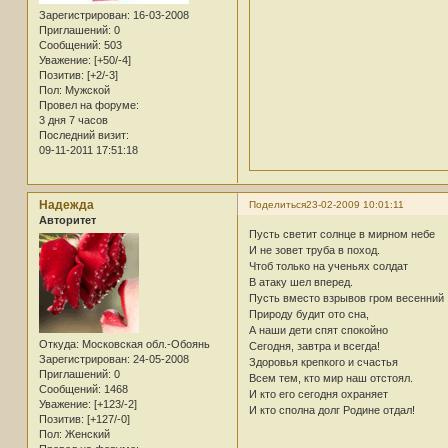
Зарегистрирован
: 16-03-2008
Приглашений:
0
Сообщений:
503
Уважение:
[+50/-4]
Позитив:
[+2/-3]
Пол:
Мужской
Провел на форуме:
3 дня 7 часов
Последний визит:
09-11-2011 17:51:18
Надежда
Поделиться
23-02-2009 10:01:11
Авторитет
Пусть светит солнце в мирном небе
И не зовет труба в поход.
Чтоб только на ученьях солдат
В атаку шел вперед.
Пусть вместо взрывов гром весенний
Природу будит ото сна,
А наши дети спят спокойно
Откуда:
Московская обл.-Обоянь
Сегодня, завтра и всегда!
Зарегистрирован
: 24-05-2008
Здоровья крепкого и счастья
Приглашений:
0
Всем тем, кто мир наш отстоял.
Сообщений:
1468
И кто его сегодня охраняет
Уважение:
[+123/-2]
И кто сполна долг Родине отдал!
Позитив:
[+127/-0]
Пол:
Женский