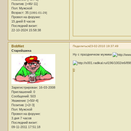
Позитив:
[+46/-11]
Пол:
Мужской
Возраст:
35
[1991-01-29]
Провел на форуме:
15 дней 8 часов
Последний визит:
22-10-2024 15:58:38
BobNet
Поделиться
23-02-2010 19:37:49
Старейшина
Ну с праздничком мужики
0
Зарегистрирован
: 16-03-2008
Приглашений:
0
Сообщений:
503
Уважение:
[+50/-4]
Позитив:
[+2/-3]
Пол:
Мужской
Провел на форуме:
3 дня 7 часов
Последний визит:
09-11-2011 17:51:18