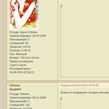
0
Откуда:
Курск-Обоянь
Зарегистрирован
: 03-07-2009
Приглашений:
0
Сообщений:
84
Уважение:
[+9/-0]
Позитив:
[+16/-0]
Пол:
Женский
Возраст:
34
[1991-09-05]
Провел на форуме:
2 дня 0 часов
Последний визит:
26-08-2016 22:54:13
Обоянь
Поделиться
23-02-2010 18:55:45
йа дурко
Всем кто поздравлял сегодня,отвечаю-
Откуда:
Обоянь
Зарегистрирован
: 08-11-2008
0
Приглашений:
0
Сообщений:
725
Уважение:
[+17/-0]