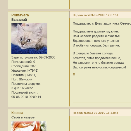
Primavera
Поделиться
23-02-2010 12:07:51
Бывалый
Поздравляю с Днем защитника Отечес
Поздравляем дорогих мужчин,
Вам желаем радости и счастья,
Вдохновенья, нежного участья
И любви от сердца, без причин.
В феврале бывают холода,
Зарегистрирован
: 02-09-2008
Кажется, зима продлится вечно,
Приглашений:
0
Но запомните, что близкие всегда
Сообщений:
307
Вас согреют нежностью сердечной!
Уважение:
[+79/-1]
0
Позитив:
[+38/-1]
Пол:
Женский
Провел на форуме:
3 дня 16 часов
Последний визит:
05-06-2010 00:09:14
Ксюша
Поделиться
23-02-2010 18:33:45
Свой в натуре