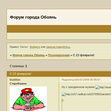
Форум города Обоянь
Привет, Гость!
Войдите
или
зарегистрируйтесь
.
»
Форум города Обоянь
»
Поздравления
»
C 23 февраля!
Страница:
1
C 23 февраля!
BobNet
Поделиться
23-02-2009 05:58:07
Старейшина
Ну с праздничком мужики
0