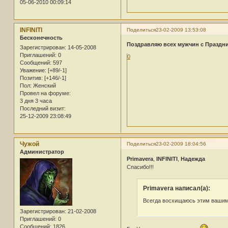
05-06-2010 00:09:14
INFINITI
Поделиться
23-02-2009 13:53:08
Бесконечность
Поздравляю всех мужчин с Праздни
Зарегистрирован
: 14-05-2008
Приглашений:
0
0
Сообщений:
597
Уважение:
[+89/-1]
Позитив:
[+146/-1]
Пол:
Женский
Провел на форуме:
3 дня 3 часа
Последний визит:
25-12-2009 23:08:49
Чужой
Поделиться
23-02-2009 18:04:56
Администратор
Primavera
,
INFINITI
,
Надежда
Спасибо!!!
Primavera написал(а):
Всегда восхищаюсь этим вашим
Зарегистрирован
: 21-02-2008
Приглашений:
0
Сообщений:
1826