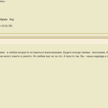
ины -
й души
:flag:
 10:01:39)
ем - в любом возрасте оставаться мальчишками. Будьте всегда такими - веселыми,
ак много знаете и умеете. Но любим вас не за это. А просто так. Вы - наша надежда и