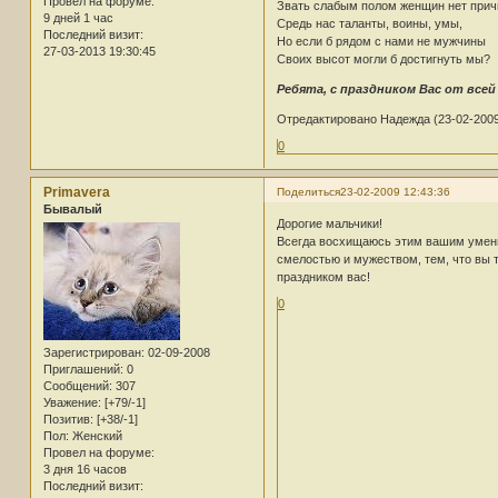
Провел на форуме:
Звать слабым полом женщин нет прич
9 дней 1 час
Средь нас таланты, воины, умы,
Последний визит:
Но если б рядом с нами не мужчины
27-03-2013 19:30:45
Своих высот могли б достигнуть мы?
Ребята, с праздником Вас от все
Отредактировано Надежда (23-02-2009
0
Primavera
Поделиться
23-02-2009 12:43:36
Бывалый
Дорогие мальчики!
Всегда восхищаюсь этим вашим умени
смелостью и мужеством, тем, что вы т
праздником вас!
0
Зарегистрирован
: 02-09-2008
Приглашений:
0
Сообщений:
307
Уважение:
[+79/-1]
Позитив:
[+38/-1]
Пол:
Женский
Провел на форуме:
3 дня 16 часов
Последний визит: