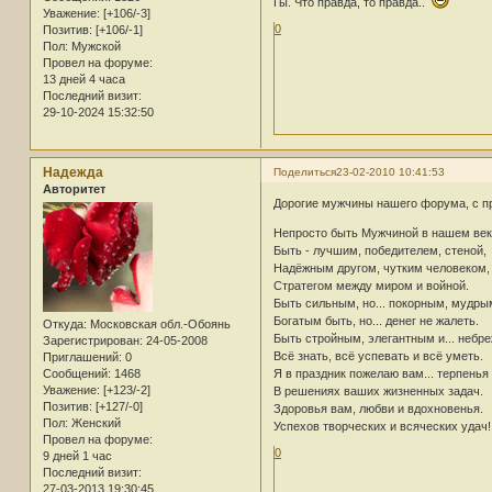
Гы. Что правда, то правда..
Уважение:
[+106/-3]
0
Позитив:
[+106/-1]
Пол:
Мужской
Провел на форуме:
13 дней 4 часа
Последний визит:
29-10-2024 15:32:50
Надежда
Поделиться
23-02-2010 10:41:53
Авторитет
Дорогие мужчины нашего форума, с п
Непросто быть Мужчиной в нашем век
Быть - лучшим, победителем, стеной,
Надёжным другом, чутким человеком,
Стратегом между миром и войной.
Быть сильным, но... покорным, мудры
Богатым быть, но... денег не жалеть.
Откуда:
Московская обл.-Обоянь
Быть стройным, элегантным и... небр
Зарегистрирован
: 24-05-2008
Всё знать, всё успевать и всё уметь.
Приглашений:
0
Сообщений:
1468
Я в праздник пожелаю вам... терпенья
Уважение:
[+123/-2]
В решениях ваших жизненных задач.
Позитив:
[+127/-0]
Здоровья вам, любви и вдохновенья.
Пол:
Женский
Успехов творческих и всяческих удач!
Провел на форуме:
0
9 дней 1 час
Последний визит:
27-03-2013 19:30:45