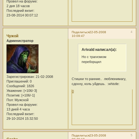
Провел на форуме:
2 дня 18 часов
Последний визит:
23-08-2014 00:07:12
4
Поделиться
22-05-2008
Чужой
10:09:47
Администратор
Arivald написал(а):
Но с трагизмом
переборщил
Зарегистрирован
: 21-02-2008
Стишки то ранние.. люблюнимагу,
Приглашений:
0
сдохну, коль уйдешь. :whistle:
Сообщений:
1826
Уважение:
[+106/-3]
0
Позитив:
[+106/-1]
Пол:
Мужской
Провел на форуме:
13 дней 4 часа
Последний визит:
29-10-2024 15:32:50
5
Поделиться
23-05-2008