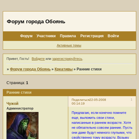
Форум города Обоянь
Форум
Участники
Правила
Регистрация
Войти
Активные темы
Привет, Гость!
Войдите
или
зарегистрируйтесь
.
»
Форум города Обоянь
»
Креативы
»
Ранние стихи
Страница:
1
Ранние стихи
1
Поделиться
22-05-2008
Чужой
00:14:19
Администратор
Предлагаю, если конечно помните
еще, выложить свои стихи,
написанные в раннем возрасте. Хотя
не обязательно совсем ранние. Пусть
они даже будут немного глупыми, что
свойственно тому возрасту. Возьму