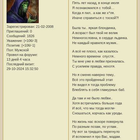
Пять лет назад, в конце июля
Я познакомился с тобой…
Когда я пил.. а как же х*ля.
Иначе справиться с тоской?!
Зарегистрирован
: 21-02-2008
Была ты.. яркая блондинка,
Приглашений:
0
А возраст был твой не велик
Сообщений:
1826
Немногословна, в сердце льдинка.
Уважение:
[+106/-3]
Не каждый нравился мужик..
Позитив:
[+106/-1]
Пол:
Мужской
А всё не плохо, как казалось
Провел на форуме:
Немного времени спустя..
13 дней 4 часа
Ты мне уже в любви призналась.
Последний визит:
С усилием правда, нехотя.
29-10-2024 15:32:50
Но я сменю наверно тему..
Всё это пройденный этап
Не видел я тогда проблему
Влюблять в себя гламурных баб.
Да там и не было любви..
Хотя встречались больше года
И всё, что мы тогда могли-
Сношаться, корчась как уроды.
Но жизнь нас вскоре повернула
По разным позам, по углам..
Ну вот за тридцать перегнуло
И вспомнил я про Вас, мадам.