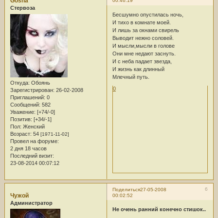
Gosha
00:46:19
Стервоза
Бесшумно опустилась ночь,
И тихо в комнате моей.
И лишь за окнами свирель
Выводит нежно соловей.
И мысли,мысли в голове
Они мне недают заснуть.
И с неба падает звезда,
И жизнь как длинный
Млечный путь.
Откуда:
Обоянь
0
Зарегистрирован
: 26-02-2008
Приглашений:
0
Сообщений:
582
Уважение:
[+74/-0]
Позитив:
[+34/-1]
Пол:
Женский
Возраст:
54
[1971-11-02]
Провел на форуме:
2 дня 18 часов
Последний визит:
23-08-2014 00:07:12
6
Поделиться
27-05-2008
Чужой
00:02:52
Администратор
Не очень ранний конечно стишок..