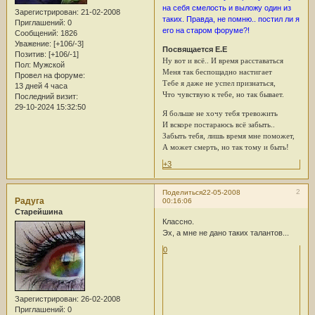
на себя смелость и выложу один из
Зарегистрирован
: 21-02-2008
таких. Правда, не помню.. постил ли я
Приглашений:
0
его на старом форуме?!
Сообщений:
1826
Уважение:
[+106/-3]
Посвящается Е.Е
Позитив:
[+106/-1]
Ну вот и всё.. И время расставаться
Пол:
Мужской
Меня так беспощадно настигает
Провел на форуме:
Тебе я даже не успел признаться,
13 дней 4 часа
Что чувствую к тебе, но так бывает.
Последний визит:
29-10-2024 15:32:50
Я больше не хочу тебя тревожить
И вскоре постараюсь всё забыть..
Забыть тебя, лишь время мне поможет,
А может смерть, но так тому и быть!
+3
2
Поделиться
22-05-2008
Радуга
00:16:06
Старейшина
Классно.
Эх, а мне не дано таких талантов...
0
Зарегистрирован
: 26-02-2008
Приглашений:
0