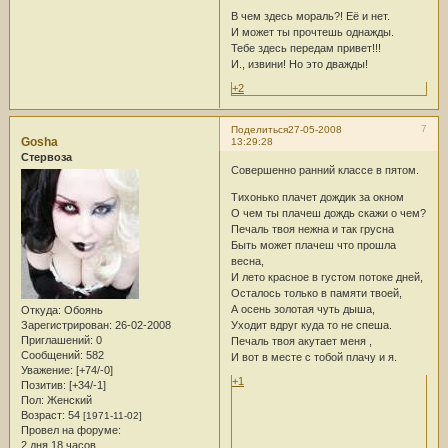
В чем здесь мораль?! Её и нет.
И может ты прочтешь однажды.
Тебе здесь передам привет!!!
И., извини! Но это дважды!
+2
7
Поделиться
27-05-2008
Gosha
13:29:28
Стервоза
Совершенно ранний классе в пятом.
Тихонько плачет дождик за окном
О чем ты плачеш дождь скажи о чем?
Печаль твоя нежна и так грусна
Быть может плачеш что прошла
весна,
И лето красное в густом потоке дней,
Осталось только в памяти твоей,
А осень золотая чуть дыша,
Откуда:
Обоянь
Зарегистрирован
: 26-02-2008
Уходит вдруг куда то не спеша.
Приглашений:
0
Печаль твоя акутает меня ,
Сообщений:
582
И вот в месте с тобой плачу и я.
Уважение:
[+74/-0]
+1
Позитив:
[+34/-1]
Пол:
Женский
Возраст:
54
[1971-11-02]
Провел на форуме:
2 дня 18 часов