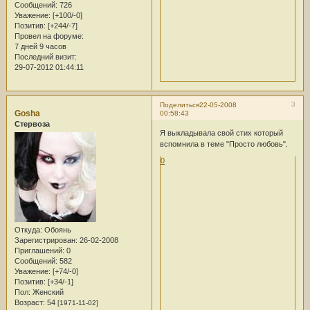
Сообщений:
726
Уважение:
[+100/-0]
Позитив:
[+244/-7]
Провел на форуме:
7 дней 9 часов
Последний визит:
29-07-2012 01:44:11
3
Поделиться
22-05-2008
Gosha
00:58:43
Стервоза
Я выкладывала свой стих который
вспомнила в теме "Просто любовь".
0
Откуда:
Обоянь
Зарегистрирован
: 26-02-2008
Приглашений:
0
Сообщений:
582
Уважение:
[+74/-0]
Позитив:
[+34/-1]
Пол:
Женский
Возраст:
54
[1971-11-02]