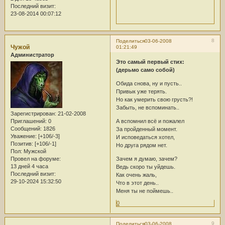
Последний визит:
23-08-2014 00:07:12
8
Поделиться
03-06-2008
Чужой
01:21:49
Администратор
Это самый первый стих:
(дерьмо само собой)
Обида снова, ну и пусть..
Привык уже терять.
Но как умерить свою грусть?!
Забыть, не вспоминать..
Зарегистрирован
: 21-02-2008
Приглашений:
0
А вспомнил всё и пожалел
Сообщений:
1826
За пройденный момент.
Уважение:
[+106/-3]
И исповедаться хотел,
Позитив:
[+106/-1]
Но друга рядом нет.
Пол:
Мужской
Провел на форуме:
Зачем я думаю, зачем?
13 дней 4 часа
Ведь скоро ты уйдешь.
Последний визит:
Как очень жаль,
29-10-2024 15:32:50
Что в этот день..
Меня ты не поймешь..
0
9
Поделиться
03-06-2008