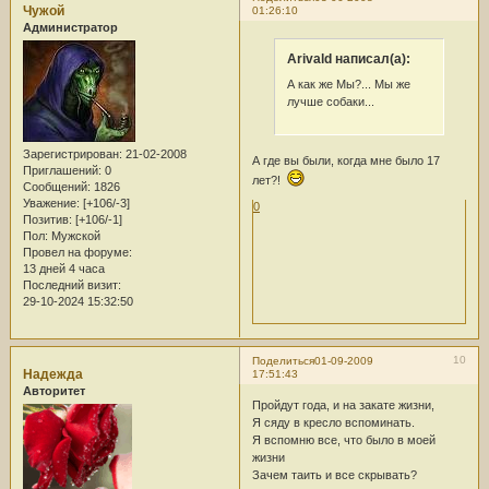
Чужой
01:26:10
Администратор
Arivald написал(а):
А как же Мы?... Мы же
лучше собаки...
Зарегистрирован
: 21-02-2008
А где вы были, когда мне было 17
Приглашений:
0
лет?!
Сообщений:
1826
Уважение:
[+106/-3]
0
Позитив:
[+106/-1]
Пол:
Мужской
Провел на форуме:
13 дней 4 часа
Последний визит:
29-10-2024 15:32:50
10
Поделиться
01-09-2009
Надежда
17:51:43
Авторитет
Пройдут года, и на закате жизни,
Я сяду в кресло вспоминать.
Я вспомню все, что было в моей
жизни
Зачем таить и все скрывать?