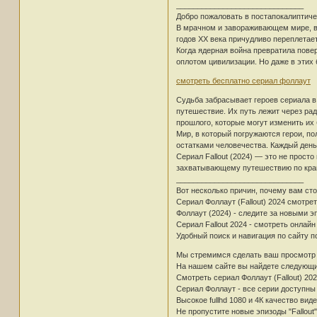
______________________________
Добро пожаловать в постапокалиптичес
В мрачном и завораживающем мире, вд
годов XX века причудливо переплетае
Когда ядерная война превратила пове
оплотом цивилизации. Но даже в этих 
смотреть бесплатно сериал фоллаут
Судьба забрасывает героев сериала в
путешествие. Их путь лежит через ра
прошлого, которые могут изменить их
Мир, в который погружаются герои, п
остатками человечества. Каждый день
Сериал Fallout (2024) — это не прост
захватывающему путешествию по краю
______________________________
Вот несколько причин, почему вам сто
Сериал Фоллаут (Fallout) 2024 смотре
Фоллаут (2024) - следите за новыми э
Сериал Fallout 2024 - смотреть онлай
Удобный поиск и навигация по сайту п
Мы стремимся сделать ваш просмотр
На нашем сайте вы найдете следующ
Смотреть сериал Фоллаут (Fallout) 20
Сериал Фоллаут - все серии доступны
Высокое fullhd 1080 и 4К качество вид
Не пропустите новые эпизоды "Fallout"