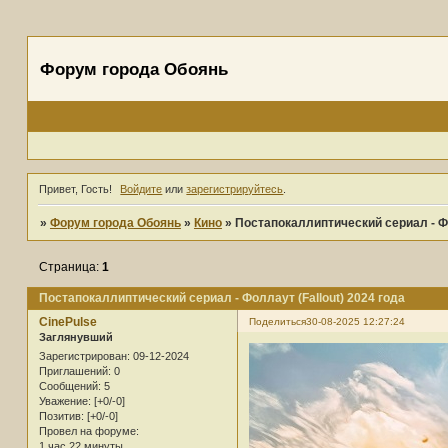
Форум города Обоянь
Привет, Гость!
Войдите
или
зарегистрируйтесь
.
»
Форум города Обоянь
»
Кино
»
Постапокаллиптический сериал - Фо
Страница:
1
Постапокаллиптический сериал - Фоллаут (Fallout) 2024 года
CinePulse
Поделиться
30-08-2025 12:27:24
Заглянувший
Зарегистрирован
: 09-12-2024
Приглашений:
0
Сообщений:
5
Уважение:
[+0/-0]
Позитив:
[+0/-0]
Провел на форуме:
1 час 22 минуты