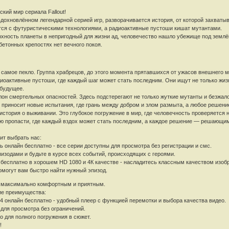
кий мир сериала Fallout!
охновлённом легендарной серией игр, разворачивается история, от которой захватыва
тся с футуристическими технологиями, а радиоактивные пустоши кишат мутантами.
рхность планеты в непригодный для жизни ад, человечество нашло убежище под зем
бетонных крепостях нет вечного покоя.
 самое пекло. Группа храбрецов, до этого момента прятавшихся от ужасов внешнего 
диоактивные пустоши, где каждый шаг может стать последним. Они ищут не только жиз
 будущее.
олон смертельных опасностей. Здесь подстерегают не только жуткие мутанты и безжал
 приносит новые испытания, где грань между добром и злом размыта, а любое решени
о история о выживании. Это глубокое погружение в мир, где человечность проверяется
 пропасти, где каждый вздох может стать последним, а каждое решение — решающи
ит выбрать нас:
ть онлайн бесплатно - все серии доступны для просмотра без регистрации и смс.
пизодами и будьте в курсе всех событий, происходящих с героями.
н бесплатно в хорошем HD 1080 и 4К качестве - насладитесь классным качеством изобр
омогут вам быстро найти нужный эпизод.
 максимально комфортным и приятным.
ие преимущества:
24 онлайн бесплатно - удобный плеер с функцией перемотки и выбора качества видео.
 для просмотра без ограничений.
ео для полного погружения в сюжет.
!