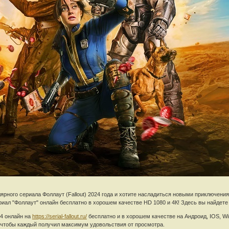
ного сериала Фоллаут (Fallout) 2024 года и хотите насладиться новыми приключениями л
иал "Фоллаут" онлайн бесплатно в хорошем качестве HD 1080 и 4К! Здесь вы найдете
24 онлайн на
https://serial-fallout.ru/
бесплатно и в хорошем качестве на Андроид, IOS, W
 чтобы каждый получил максимум удовольствия от просмотра.