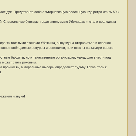
ет дух. Представьте себе альтернативную вселенную, где ретро-стиль 50-х
лёй. Специальные бункеры, гордо именуемые Убежищами, стали последним
мира за толстыми стенами Убежища, вынуждена отправиться в опасное
ненно необходимые ресурсы и союзников, но и ответы на загадки своего
остные бандиты, но и таинственные организации, жаждущие власти над
е может стать роковым.
 на прочность, а моральные выборы определяют судьбу. Готовьтесь к
м.
ажения и звука!