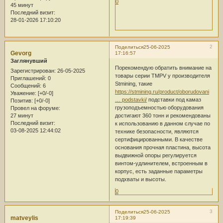
0
45 минут
Последний визит:
28-01-2026 17:10:20
2
Поделиться
25-06-2025
Gevorg
17:16:57
Заглянувший
Порекомендую обратить внимание на
Зарегистрирован
: 26-05-2025
товары серии TMPV у производителя
Приглашений:
0
Stmining, такие
Сообщений:
6
https://stmining.ru/product/oborudovani
Уважение:
[+0/-0]
… podstavki/
подставки под камаз
Позитив:
[+0/-0]
грузоподъемностью оборудования
Провел на форуме:
27 минут
достигают 360 тонн и рекомендованы
Последний визит:
к использованию в данном случае по
03-08-2025 12:44:02
технике безопасности, являются
сертифицированными. В качестве
основания прочная пластина, высота
выдвижной опоры регулируется
винтом-удлинителем, встроенным в
корпус, есть заданные параметры
подхваты и высоты.
0
3
Поделиться
25-06-2025
matveylis
17:19:39