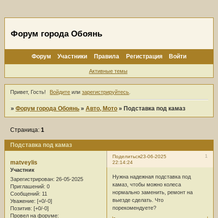
Форум города Обоянь
Форум
Участники
Правила
Регистрация
Войти
Активные темы
Привет, Гость!
Войдите
или
зарегистрируйтесь
.
»
Форум города Обоянь
»
Авто, Мото
»
Подставка под камаз
Страница:
1
Подставка под камаз
1
Поделиться
23-06-2025
matveylis
22:14:24
Участник
Нужна надежная подставка под
Зарегистрирован
: 26-05-2025
камаз, чтобы можно колеса
Приглашений:
0
нормально заменить, ремонт на
Сообщений:
11
выезде сделать. Что
Уважение:
[+0/-0]
порекомендуете?
Позитив:
[+0/-0]
Провел на форуме: