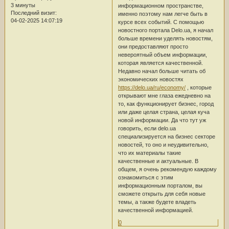
3 минуты
информационном пространстве,
Последний визит:
именно поэтому нам легче быть в
04-02-2025 14:07:19
курсе всех событий. С помощью
новостного портала Delo.ua, я начал
больше времени уделять новостям,
они предоставляют просто
невероятный объем информации,
которая является качественной.
Недавно начал больше читать об
экономических новостях
https://delo.ua/ru/economy/
, которые
открывают мне глаза ежедневно на
то, как функционирует бизнес, город
или даже целая страна, целая куча
новой информации. Да что тут уж
говорить, если delo.ua
специализируется на бизнес секторе
новостей, то оно и неудивительно,
что их материалы такие
качественные и актуальные. В
общем, я очень рекомендую каждому
ознакомиться с этим
информационным порталом, вы
сможете открыть для себя новые
темы, а также будете владеть
качественной информацией.
0