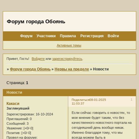
Форум города Обоянь
Форум
Участники
Правила
Регистрация
Войти
Активные темы
Привет, Гость!
Войдите
или
зарегистрируйтесь
.
»
Форум города Обоянь
»
Нервы на пределе
»
Новости
Страница:
1
Новости
1
Поделиться
08-01-2025
Какаси
11:03:37
Заглянувший
Если сейчас говорить о новостях, то
Зарегистрирован
: 16-10-2024
мое мнение будет таким, что без
Приглашений:
0
качественного новостного портала на
Сообщений:
3
сегодняшний день вообще никак.
Уважение:
[+0/-0]
Именно благодаря тому, что мы
Позитив:
[+0/-0]
всегда можем быть в
Провел на форуме: