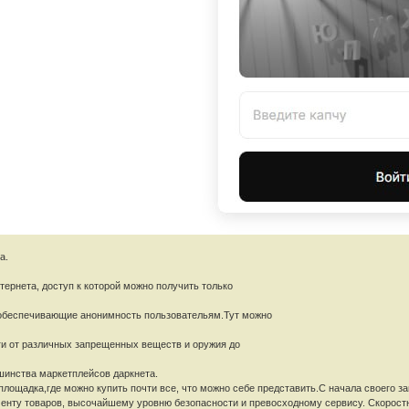
а.
нтернета, доступ к которой можно получить только
обеспечивающие анонимность пользовательям.Тут можно
ги от различных запрещенных веществ и оружия до
шинства маркетплейсов даркнета.
 можно купить почти все, что можно себе представить.С начала своего запуск
енту товаров, высочайшему уровню безопасности и превосходному сервису. Скорост