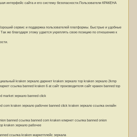
чшая интерфейс сайта и его систему безопасности.Пользователи КРАКЕНА
Хороший сервис и поддержка пользователей платформы. Быстрые и удобные
Так же благодаря этому удается укреплять свою позицию по отношению к
ости.
циальный kraken зеркало даркнет kraken зеркало тор kraken зеркало 2kmp
ркет ссылка banned kraken 6 at сайт производителя сайт кракен banned top
 market зеркало banned click
 com kraken зеркало рабочее banned click kraken зеркало ссылка онлайн
nion banned ссылка banned com kraken клирнет ссылка banned onion
ор kraken зеркало рабочее
anned ссылка kraken маркетплейс зеркала