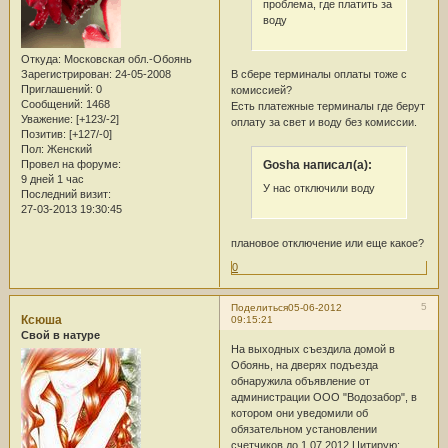
проблема, где платить за
воду
Откуда:
Московская обл.-Обоянь
Зарегистрирован
: 24-05-2008
В сбере терминалы оплаты тоже с
Приглашений:
0
комиссией?
Сообщений:
1468
Есть платежные терминалы где берут
Уважение:
[+123/-2]
оплату за свет и воду без комиссии.
Позитив:
[+127/-0]
Пол:
Женский
Gosha написал(а):
Провел на форуме:
9 дней 1 час
У нас отключили воду
Последний визит:
27-03-2013 19:30:45
плановое отключение или еще какое?
0
5
Поделиться
05-06-2012
Ксюша
09:15:21
Свой в натуре
На выходных съездила домой в
Обоянь, на дверях подъезда
обнаружила объявление от
администрации ООО "Водозабор", в
котором они уведомили об
обязательном установлении
счетчиков до 1.07.2012 Цитирую: