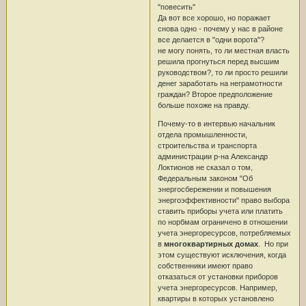
"повесить"
Да вот все хорошо, но поражает
снова одно - почему у нас в районе
все делается в "одни ворота"?
не могу понять, то ли местная власть
решила прогнуться перед высшим
руководством?, то ли просто решили
денег заработать на неграмотности
граждан? Второе предположение
больше похоже на правду.
Почему-то в интервью начальник
отдела промышленности,
строительства и транспорта
администрации р-на Александр
Локтионов не сказал о том,
Федеральным законом "Об
энергосбережении и повышения
энергоэффективности" право выбора
ставить приборы учета или платить
по норбмам ограничено в отношении
учета энергоресурсов, потребляемых
в
многоквартирных домах
. Но при
этом существуют исключения, когда
собственники имеют право
отказаться от установки приборов
учета энергоресурсов. Например,
квартиры в которых установлено