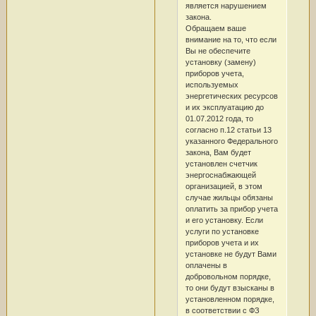
является нарушением
закона.
Обращаем ваше
внимание на то, что если
Вы не обеспечите
установку (замену)
приборов учета,
используемых
энергетических ресурсов
и их эксплуатацию до
01.07.2012 года, то
согласно п.12 статьи 13
указанного Федерального
закона, Вам будет
установлен счетчик
энергоснабжающей
организацией, в этом
случае жильцы обязаны
оплатить за прибор учета
и его установку. Если
услуги по установке
приборов учета и их
установке не будут Вами
оплачены в
добровольном порядке,
то они будут взысканы в
установленном порядке,
в соответствии с ФЗ