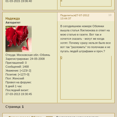
01-03-2015 19:06:40
10
Поделиться
27-07-2012
Надежда
13:44:37
Авторитет
В сегодняшнем номере Обоянки
вышла статья Локтионова в ответ на
мою статью в газете. Вот так и
хочется сказать - могут же когда
хотят. Почему сразу нельзя было все
вот так "разложить" по полочкам и не
пугать людей штрафами и проч.?
Откуда:
Московская обл.-Обоянь
0
Зарегистрирован
: 24-05-2008
Приглашений:
0
Сообщений:
1468
Уважение:
[+123/-2]
Позитив:
[+127/-0]
Пол:
Женский
Провел на форуме:
9 дней 1 час
Последний визит:
27-03-2013 19:30:45
Страница:
1