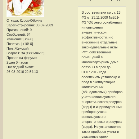
В соответствии со ст. 13
ФЗ от 23.11.2009 №261-
Откуда:
Курск-Обоянь
ФЗ "Об энергоснабжении
Зарегистрирован
: 03-07-2009
и повышении
Приглашений:
0
энергетической
Сообщений:
84
эффективности, и о
Уважение:
[+9/-0]
внесении в отдельные
Позитив:
[+16/-0]
законодательные акты
Пол:
Женский
РФ", собственники
Возраст:
34
[1991-09-05]
помещений в
Провел на форуме:
многоквартирном доме
2 дня 0 часов
Последний визит:
обязаны в срок до
26-08-2016 22:54:13
01.07.2012 года
обеспечить установку и
ввод в эксплуатацию
коллективных
(общедомовых) приборов
учета используемого
энергетического ресурса
(воды) и индивидуальных
приборов учета
используемого
энергетического ресурса
(воды). Не установление
таких приборов учета в
указанные сроки