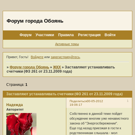
Форум города Обоянь
Форум
Участники
Правила
Регистрация
Войти
Активные темы
Привет, Гость!
Войдите
или
зарегистрируйтесь
.
»
Форум города Обоянь
»
ЖКХ
»
Заставляют устанавливать
счетчики (ФЗ 261 от 23.11.2009 года)
Страница:
1
Заставляют устанавливать счетчики (ФЗ 261 от 23.11.2009 года)
1
Поделиться
30-05-2012
Надежда
19:06:17
Авторитет
Собственно в данной теме пойдет
обсуждение многим уже ненавистного
закона об "Энергосбережении".
Еще год назад приезжая в гости к
родственникам слышала - мол