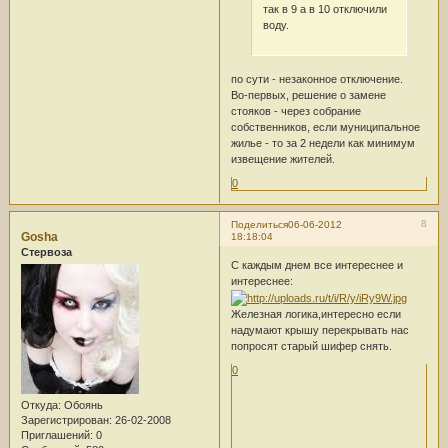
так в 9 а в 10 отключили
воду.
по сути - незаконное отключение.
Во-первых, решение о замене
стояков - через собрание
собственников, если муниципальное
жилье - то за 2 недели как минимум
извещение жителей.
0
8
Поделиться
06-06-2012
Gosha
18:18:04
Стервоза
С каждым днем все интереснее и
интереснее:
Железная логика,интересно если
надумают крышу перекрывать нас
попросят старый шифер снять.
0
Откуда:
Обоянь
Зарегистрирован
: 26-02-2008
Приглашений:
0