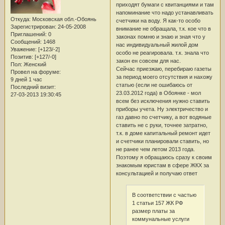
приходят бумаги с квитанциями и там
напоминание что надо устанавливать
Откуда:
Московская обл.-Обоянь
счетчики на воду. Я как-то особо
Зарегистрирован
: 24-05-2008
внимание не обращала, т.к. кое что в
Приглашений:
0
законах помню и знаю и зная что у
Сообщений:
1468
нас индивидуальный жилой дом
Уважение:
[+123/-2]
особо не реагировала. т.к. знала что
Позитив:
[+127/-0]
закон ен совсем для нас.
Пол:
Женский
Сейчас приезжаю, перебираю газеты
Провел на форуме:
за период моего отсутствия и нахожу
9 дней 1 час
статью (если не ошибаюсь от
Последний визит:
23.03.2012 года) в Обоянке - мол
27-03-2013 19:30:45
всем без исключения нужно ставить
приборы учета. Ну электричество и
газ давно по счетчику, а вот водяные
ставить не с руки, точнее затратно,
т.к. в доме капитальный ремонт идет
и счетчики планировали ставить, но
не ранее чем летом 2013 года.
Поэтому я обращаюсь сразу к своим
знакомым юристам в сфере ЖКХ за
консультацией и получаю ответ
В соответствии с частью
1 статьи 157 ЖК РФ
размер платы за
коммунальные услуги