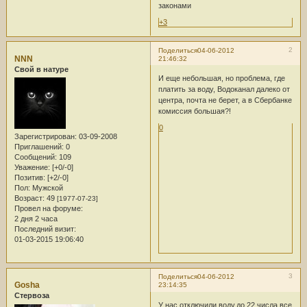
законами
+3
2
Поделиться
04-06-2012
NNN
21:46:32
Свой в натуре
И еще небольшая, но проблема, где
платить за воду, Водоканал далеко от
центра, почта не берет, а в Сбербанке
комиссия большая?!
0
Зарегистрирован
: 03-09-2008
Приглашений:
0
Сообщений:
109
Уважение:
[+0/-0]
Позитив:
[+2/-0]
Пол:
Мужской
Возраст:
49
[1977-07-23]
Провел на форуме:
2 дня 2 часа
Последний визит:
01-03-2015 19:06:40
3
Поделиться
04-06-2012
Gosha
23:14:35
Стервоза
У нас отключили воду,до 22 числа все