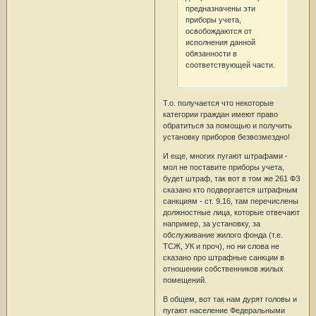
предназначены эти
приборы учета,
освобождаются от
исполнения данной
обязанности в
соответствующей части.
Т.о. получается что некоторые
категории граждан имеют право
обратиться за помощью и получить
установку приборов безвозмездно!
И еще, многих пугают штрафами -
мол не поставите приборы учета,
будет штраф, так вот в том же 261 ФЗ
сказано кто подвергается штрафным
санкциям - ст. 9.16, там перечислены
должностные лица, которые отвечают
например, за установку, за
обслуживание жилого фонда (т.е.
ТСЖ, УК и проч), но ни слова не
сказано про штрафные санкции в
отношении собственников жилых
помещений.
В общем, вот так нам дурят головы и
пугают население Федеральными