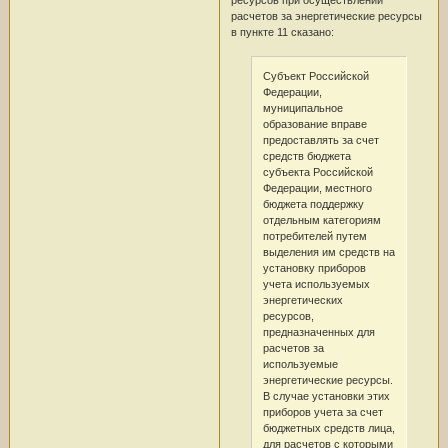
ресурсов при осуществлении
расчетов за энергетические ресурсы
в пункте 11 сказано:
Субъект Российской
Федерации,
муниципальное
образование вправе
предоставлять за счет
средств бюджета
субъекта Российской
Федерации, местного
бюджета поддержку
отдельным категориям
потребителей путем
выделения им средств на
установку приборов
учета используемых
энергетических
ресурсов,
предназначенных для
расчетов за
используемые
энергетические ресурсы.
В случае установки этих
приборов учета за счет
бюджетных средств лица,
для расчетов с которыми