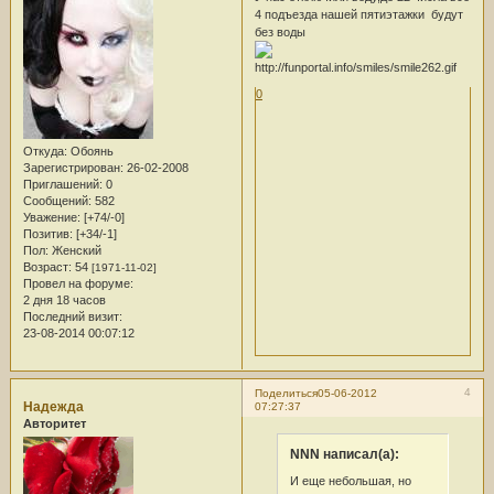
4 подъезда нашей пятиэтажки будут
без воды
0
Откуда:
Обоянь
Зарегистрирован
: 26-02-2008
Приглашений:
0
Сообщений:
582
Уважение:
[+74/-0]
Позитив:
[+34/-1]
Пол:
Женский
Возраст:
54
[1971-11-02]
Провел на форуме:
2 дня 18 часов
Последний визит:
23-08-2014 00:07:12
4
Поделиться
05-06-2012
Надежда
07:27:37
Авторитет
NNN написал(а):
И еще небольшая, но