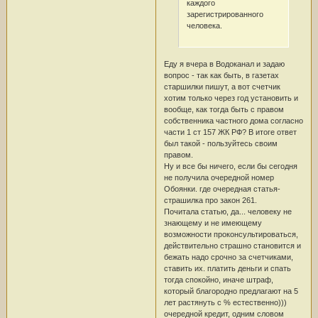
каждого
зарегистрированного
человека.
Еду я вчера в Водоканал и задаю
вопрос - так как быть, в газетах
старшилки пишут, а вот счетчик
хотим только через год установить и
вообще, как тогда быть с правом
собственника частного дома согласно
части 1 ст 157 ЖК РФ? В итоге ответ
был такой - пользуйтесь своим
правом.
Ну и все бы ничего, если бы сегодня
не получила очередной номер
Обоянки. где очередная статья-
страшилка про закон 261.
Почитала статью, да... человеку не
знающему и не имеющему
возможности проконсультироваться,
действительно страшно становится и
бежать надо срочно за счетчиками,
ставить их. платить деньги и спать
тогда спокойно, иначе штраф,
который благородно предлагают на 5
лет растянуть с % естественно)))
очередной кредит, одним словом