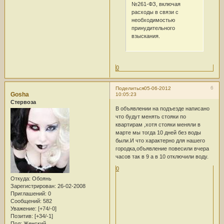
№261-ФЗ, включая
расходы в связи с
необходимостью
принудительного
взыскания.
0
6
Поделиться
05-06-2012
Gosha
10:05:23
Стервоза
В объявлении на подъезде написано
что будут менять стояки по
квартирам ,хотя стояки меняли в
марте мы тогда 10 дней без воды
были.И что характерно для нашего
городка,объявление повесили вчера
часов так в 9 а в 10 отключили воду.
0
Откуда:
Обоянь
Зарегистрирован
: 26-02-2008
Приглашений:
0
Сообщений:
582
Уважение:
[+74/-0]
Позитив:
[+34/-1]
Пол:
Женский