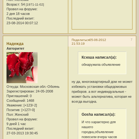
Возраст:
54
[1971-11-02]
Провел на форуме:
2 дня 18 часов
Последний визит:
23-08-2014 00:07:12
7
Поделиться
05-06-2012
Надежда
21:53:19
Авторитет
Ксюша написал(а):
обнаружила объявление
ну да, многоквартирный дом не может
избежать установки общедомовых
Откуда:
Московская обл.-Обоянь
Зарегистрирован
: 24-05-2008
приборов. а вот индивидуальные -
Приглашений:
0
может быть альтернатива, которая не
Сообщений:
1468
всегда выгодна.
Уважение:
[+123/-2]
Позитив:
[+127/-0]
Gosha написал(а):
Пол:
Женский
Провел на форуме:
И что характерно для
9 дней 1 час
нашего
Последний визит:
городка,объявление
27-03-2013 19:30:45
повесили вчера часов