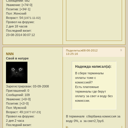
Сообщений:
582
Уважение:
[+74/-0]
Позитив:
[+34/-1]
Пол:
Женский
Возраст:
54
[1971-11-02]
Провел на форуме:
2 дня 18 часов
Последний визит:
23-08-2014 00:07:12
9
Поделиться
08-06-2012
NNN
13:25:16
Свой в натуре
Надежда написал(а):
В сбере терминалы
оплаты тоже с
комиссией?
Зарегистрирован
: 03-09-2008
Есть платежные
Приглашений:
0
терминалы где берут
Сообщений:
109
оплату за свет и воду без
Уважение:
[+0/-0]
комиссии.
Позитив:
[+2/-0]
Пол:
Мужской
Возраст:
49
[1977-07-23]
В терминале сбербанка комиссия за
Провел на форуме:
2 дня 2 часа
воду 0%, а за свет2,7руб.
Последний визит:
0