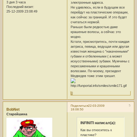
3 дня 3 часа
электронные адреса.
Последний визит:
Не удивлюсь, если в будущем все
25-12-2009 23:08:49
перейдут на пластические операции,
как сейчас за границей. И это будет
считаться нормой.
Раньше были редкостью даже
крашеные волосы, а сейчас это
модно.
Кстати, присмотритесь, почти каждая
актриса, певица, ведущая или другая
известная женщина с "накаченными"
губами и отбеленными ( а может
искусственными) зубами. Мужчины с
пересаженными и крашенными
волосами. По-моему, президент
Медведев тоже этим грешит.
0
5
Поделиться
22-03-2009
BobNet
18:08:50
Старейшина
INFINITI написал(а):
Как вы относитесь к
пластике?