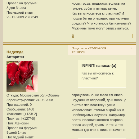
Провел на форуме:
носы, грудь, подтяжки, волосы на
3 дня 3 часа
голове, зубы и ты красавчег.
Последний визит:
Как вы относитесь к пластике? И
25-12-2009 23:08:49
пошли бы на операцию при наличии
средств? Что хотелось бы изменить?
Мужчины тоже могут отписываться.
0
2
Поделиться
22-03-2009
Надежда
15:10:28
Авторитет
INFINITI написал(а):
Как вы относитесь к
пластике?
отрицательно, не мало слычаев
Откуда:
Московская обл.-Обоянь
Зарегистрирован
: 24-05-2008
неудачных операций, да и вообще
Приглашений:
0
считаю что пластику нужно
Сообщений:
1468
использовать толкьо в крайних и
Уважение:
[+123/-2]
необходимых случаях, например,
Позитив:
[+127/-0]
востановление кожного покрова
Пол:
Женский
после аварий, травм, и то на тех
Провел на форуме:
местах где очень сильно заметно.
9 дней 1 час
Последний визит: