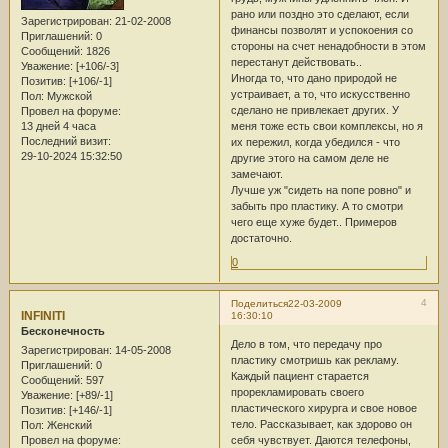
рано или поздно это сделают, если
Зарегистрирован
: 21-02-2008
финансы позволят и успокоения со
Приглашений:
0
стороны на счет ненадобности в этом
Сообщений:
1826
перестанут действовать..
Уважение:
[+106/-3]
Иногда то, что дано природой не
Позитив:
[+106/-1]
устраивает, а то, что искусственно
Пол:
Мужской
сделано не привлекает других. У
Провел на форуме:
13 дней 4 часа
меня тоже есть свои комплексы, но я
Последний визит:
их пережил, когда убедился - что
29-10-2024 15:32:50
другие этого на самом деле не
замечают.
Лучше уж "сидеть на попе ровно" и
забыть про пластику. А то смотри
чего еще хуже будет.. Примеров
достаточно.
0
4
Поделиться
22-03-2009
INFINITI
16:30:10
Бесконечность
Дело в том, что передачу про
Зарегистрирован
: 14-05-2008
пластику смотришь как рекламу.
Приглашений:
0
Каждый пациент старается
Сообщений:
597
прорекламировать своего
Уважение:
[+89/-1]
пластического хирурга и свое новое
Позитив:
[+146/-1]
тело. Рассказывает, как здорово он
Пол:
Женский
Провел на форуме:
себя чувствует. Даются телефоны,