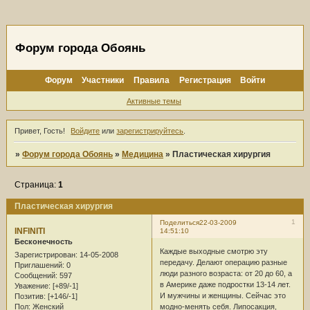
Форум города Обоянь
Форум
Участники
Правила
Регистрация
Войти
Активные темы
Привет, Гость!
Войдите
или
зарегистрируйтесь
.
»
Форум города Обоянь
»
Медицина
»
Пластическая хирургия
Страница:
1
Пластическая хирургия
1
Поделиться
22-03-2009
INFINITI
14:51:10
Бесконечность
Каждые выходные смотрю эту
Зарегистрирован
: 14-05-2008
передачу. Делают операцию разные
Приглашений:
0
люди разного возраста: от 20 до 60, а
Сообщений:
597
в Америке даже подростки 13-14 лет.
Уважение:
[+89/-1]
И мужчины и женщины. Сейчас это
Позитив:
[+146/-1]
модно-менять себя. Липосакция,
Пол:
Женский