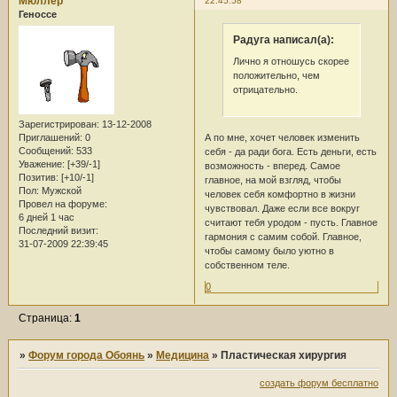
Мюллер
22:45:58
Геноссе
Радуга написал(а):
Лично я отношусь скорее
положительно, чем
отрицательно.
Зарегистрирован
: 13-12-2008
Приглашений:
0
А по мне, хочет человек изменить
Сообщений:
533
себя - да ради бога. Есть деньги, есть
Уважение:
[+39/-1]
возможность - вперед. Самое
Позитив:
[+10/-1]
главное, на мой взгляд, чтобы
Пол:
Мужской
человек себя комфортно в жизни
Провел на форуме:
чувствовал. Даже если все вокруг
6 дней 1 час
считают тебя уродом - пусть. Главное
Последний визит:
гармония с самим собой. Главное,
31-07-2009 22:39:45
чтобы самому было уютно в
собственном теле.
0
Страница:
1
»
Форум города Обоянь
»
Медицина
»
Пластическая хирургия
создать форум бесплатно