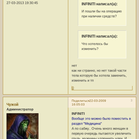
27-03-2013 19:30:45
INFINITI написал(а):
И пошли бы на операцию
при наличии средств?
INFINITI написал(а):
Что хотелось бы
изменить?
нет
как ни странно, но нет такой части
тела которую бы хотела заменить,
изменить и тп
0
3
Поделиться
22-03-2009
Чужой
16:05:03
Администратор
INFINITI
Вообще это можно было поместить в
раздел "Медицина"
А по сабжу.. Очень много женщин в
первую очередь пытаются увеличить
грудь, мужчины удленнить член. И