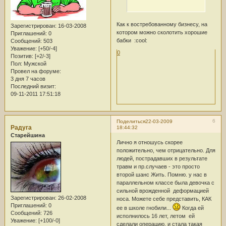
Как к востребованному бизнесу, на
Зарегистрирован
: 16-03-2008
котором можно сколотить хорошие
Приглашений:
0
бабки :cool:
Сообщений:
503
Уважение:
[+50/-4]
0
Позитив:
[+2/-3]
Пол:
Мужской
Провел на форуме:
3 дня 7 часов
Последний визит:
09-11-2011 17:51:18
6
Поделиться
22-03-2009
Радуга
18:44:32
Старейшина
Лично я отношусь скорее
положительно, чем отрицательно. Для
людей, пострадавших в результате
травм и пр.случаев - это просто
второй шанс Жить. Помню. у нас в
параллельном классе была девочка с
сильной врожденной деформацией
Зарегистрирован
: 26-02-2008
носа. Можете себе представить, КАК
Приглашений:
0
ее в школе гнобили...
Когда ей
Сообщений:
726
исполнилось 16 лет, летом ей
Уважение:
[+100/-0]
сделали операцию, и стала такая