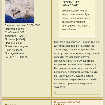
Р Р°РґСѓРіР°
написал(а):
скорее положительно,
чем отрицательно. Для
людей, пострадавших в
результате травм и
Зарегистрирован
: 02-09-2008
пр.случаев - это просто
Приглашений:
0
второй шанс
Сообщений:
307
Уважение:
[+79/-1]
Позитив:
[+38/-1]
Мне тоже так кажется. Да и не только
Пол:
Женский
для травмированных. Бывают же
Провел на форуме:
такие лица, когда природа как бы
3 дня 16 часов
перепутала - приставила к идеальной
Последний визит:
05-06-2010 00:09:14
красоты глазам какие-нибудь
лопоухие уши. Почему бы это не
исправить, если есть возможность.
Некоторые ведь относятся к своей
внешности с юмором, а кому-то это
по-настоящему мешает в жизни.
Сама бы на операцию я вряд ли бы
пошла, по причине врожденной
трусости.
0
8
Поделиться
22-03-2009