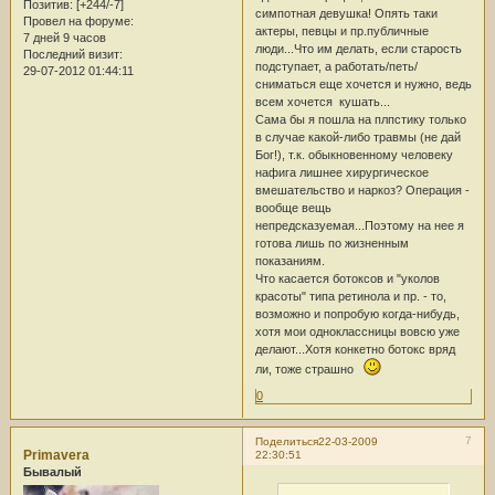
Позитив:
[+244/-7]
симпотная девушка! Опять таки
Провел на форуме:
актеры, певцы и пр.публичные
7 дней 9 часов
люди...Что им делать, если старость
Последний визит:
подступает, а работать/петь/
29-07-2012 01:44:11
сниматься еще хочется и нужно, ведь
всем хочется кушать...
Сама бы я пошла на плпстику только
в случае какой-либо травмы (не дай
Бог!), т.к. обыкновенному человеку
нафига лишнее хирургическое
вмешательство и наркоз? Операция -
вообще вещь
непредсказуемая...Поэтому на нее я
готова лишь по жизненным
показаниям.
Что касается ботоксов и "уколов
красоты" типа ретинола и пр. - то,
возможно и попробую когда-нибудь,
хотя мои одноклассницы вовсю уже
делают...Хотя конкетно ботокс вряд
ли, тоже страшно
0
7
Поделиться
22-03-2009
Primavera
22:30:51
Бывалый