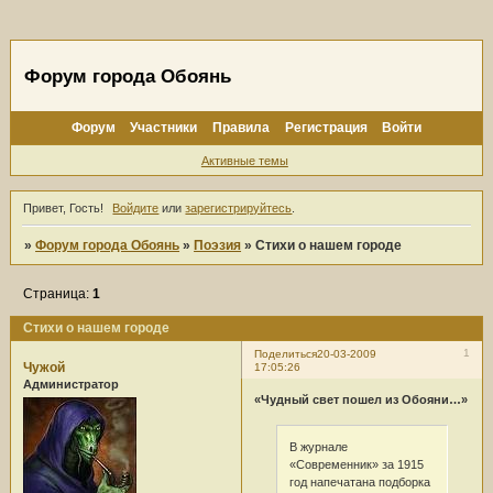
Форум города Обоянь
Форум
Участники
Правила
Регистрация
Войти
Активные темы
Привет, Гость!
Войдите
или
зарегистрируйтесь
.
»
Форум города Обоянь
»
Поэзия
»
Стихи о нашем городе
Страница:
1
Стихи о нашем городе
1
Поделиться
20-03-2009
Чужой
17:05:26
Администратор
«Чудный свет пошел из Обояни…»
В журнале
«Современник» за 1915
год напечатана подборка