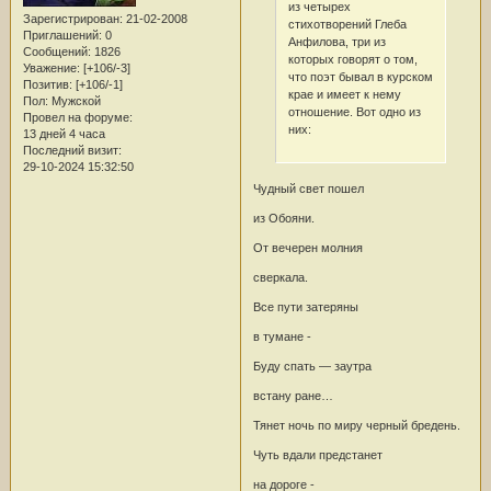
из четырех
Зарегистрирован
: 21-02-2008
стихотворений Глеба
Приглашений:
0
Анфилова, три из
Сообщений:
1826
которых говорят о том,
Уважение:
[+106/-3]
что поэт бывал в курском
Позитив:
[+106/-1]
крае и имеет к нему
Пол:
Мужской
отношение. Вот одно из
Провел на форуме:
них:
13 дней 4 часа
Последний визит:
29-10-2024 15:32:50
Чудный свет пошел
из Обояни.
От вечерен молния
сверкала.
Все пути затеряны
в тумане -
Буду спать — заутра
встану ране…
Тянет ночь по миру черный бредень.
Чуть вдали предстанет
на дороге -