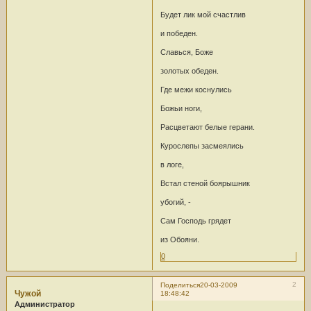
Будет лик мой счастлив
и победен.
Славься, Боже
золотых обеден.
Где межи коснулись
Божьи ноги,
Расцветают белые герани.
Курослепы засмеялись
в логе,
Встал стеной боярышник
убогий, -
Сам Господь грядет
из Обояни.
0
2
Поделиться
20-03-2009
Чужой
18:48:42
Администратор