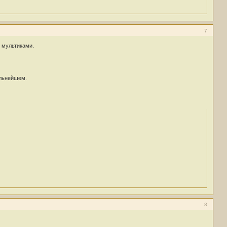
7
, мультиками.
альнейшем.
8