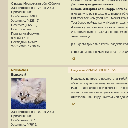
Откуда:
Московская обл.-Обоянь
Детский дом дошкольный
Зарегистрирован
: 24-05-2008
Школа-интернат спец.корр. 8ого ви
Приглашений:
0
я когда училась в школе слышала об о
Сообщений:
1468
Вот хотелось бы уточнить, может кто з
Уважение:
[+123/-2]
Тем более сейчас канун Нового года, 
Позитив:
[+127/-0]
А может у кого-то тоже есть желание 
Пол:
Женский
Я к сожалению не так часто приезжаю в
Провел на форуме:
этой помощи.
9 дней 1 час
Последний визит:
p.s.: долго думала в каком разделе со
27-03-2013 19:30:45
Отредактировано Надежда (23-12-2008
+2
Primavera
Поделиться
23-12-2008 18:10:55
Бывалый
Надежда, ты просто прелесть, я тобой
обычно отдаю или кому-то из знакомых
Насчет коррекционной школы я точно 
директором детского дома я знакома, 
отказались бы. Игрушки там или одежд
+2
Зарегистрирован
: 02-09-2008
Приглашений:
0
Сообщений:
307
Уважение:
[+79/-1]