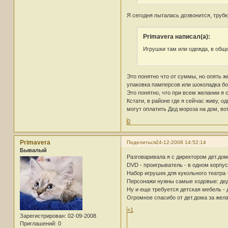
Я сегодня пыталась дозвонится, трубк
Primavera написал(а):
Игрушки там или одежда, в общ
Это понятно что от суммы, но опять ж
упаковка памперсов или шоколадка бо
Это понятно, что при всем желании я 
Кстати, в районе где я сейчас живу, 
могут оплатить Дед мороза на дом, вот
0
Primavera
Поделиться
24-12-2008 14:52:14
Бывалый
Разговаривала я с директором дет.дом
DVD - проигрыватель - в одном корпусе
Набор игрушек для кукольного театра -
Персонажи нужны самые ходовые: дедуш
Ну и еще требуется детская мебель - д
Огромное спасибо от дет.дома за жел
+1
Зарегистрирован
: 02-09-2008
Приглашений:
0