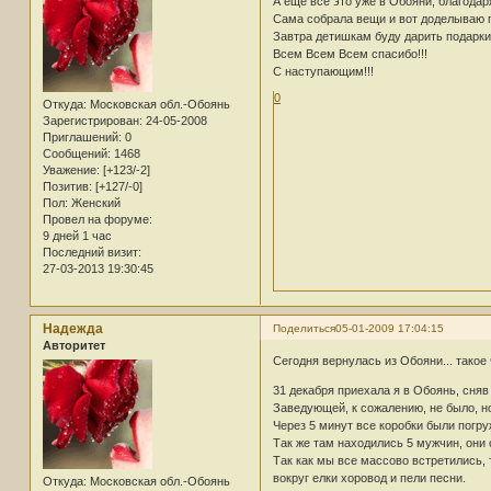
А еще все это уже в Обояни, благода
Сама собрала вещи и вот доделываю по
Завтра детишкам буду дарить подарки
Всем Всем Всем спасибо!!!
С наступающим!!!
0
Откуда:
Московская обл.-Обоянь
Зарегистрирован
: 24-05-2008
Приглашений:
0
Сообщений:
1468
Уважение:
[+123/-2]
Позитив:
[+127/-0]
Пол:
Женский
Провел на форуме:
9 дней 1 час
Последний визит:
27-03-2013 19:30:45
Надежда
Поделиться
05-01-2009 17:04:15
Авторитет
Сегодня вернулась из Обояни... такое 
31 декабря приехала я в Обоянь, сняв 
Заведующей, к сожалению, не было, но
Через 5 минут все коробки были погру
Так же там находились 5 мужчин, они 
Так как мы все массово встретились, 
вокруг елки хоровод и пели песни.
Откуда:
Московская обл.-Обоянь