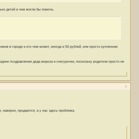
ько детей и чем могли бы помочь.
ков в городе и кто чем может, иногда и 50 рублей, или просто купленная
годнее поздравление деда мороза и снегурочки, поскольку родители просто не
5
, наверно, продаются, а у нас здесь проблема.