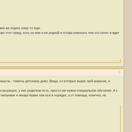
жно же отдать кому-то еще.
ю этот город, хоть он мне и не родной и готова помогать тем кто хочет и ждет
2
я мысль - помочь детскому дому. Вещи, из которых вырос мой мальчик, я
ослышащих, у них родители есть, просто им нужно специальное обучение. А с
 питанием и лекарствами там все в порядке, а от помощи, конечно, не