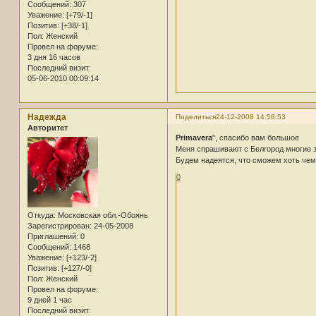
Сообщений:
307
Уважение:
[+79/-1]
Позитив:
[+38/-1]
Пол:
Женский
Провел на форуме:
3 дня 16 часов
Последний визит:
05-06-2010 00:09:14
Надежда
Поделиться
24-12-2008 14:58:53
Авторитет
Primavera
", спасибо вам большое
Меня спрашивают с Белгород многие з
Будем надеятся, что сможем хоть чем
0
Откуда:
Московская обл.-Обоянь
Зарегистрирован
: 24-05-2008
Приглашений:
0
Сообщений:
1468
Уважение:
[+123/-2]
Позитив:
[+127/-0]
Пол:
Женский
Провел на форуме:
9 дней 1 час
Последний визит: