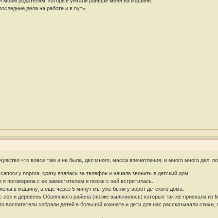
ря моим родителям, которые уехали раньше меня на машине.
следние дела на работе и в путь....
чувство что вовсе там и не была, дел много, масса впечатления, и много много дел, п
сапоги у порога, сразу взялась за телефон и начала звонить в детский дом.
 я поговорила с ее заместителем и позже с ней встретилась.
жены в машину, а еще через 5 минут мы уже были у ворот детского дома.
с сел и деревень Обоянского района (позже выяснилось) которые так же приехали из 
то воспитатели собрали детей в большой комнате и дети для нас рассказывали стихи, п