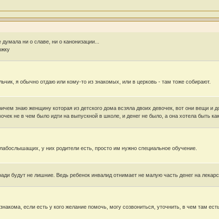
е думала ни о славе, ни о канонизации...
ржку
ьчик, я обычно отдаю или кому-то из знакомых, или в церковь - там тоже собирают.
ричем знаю женщину которая из детского дома всзяла двоих девочек, вот они вещи и 
очек не в чем было идти на выпускной в школе, и денег не было, а она хотела быть как
слабослышащих, у них родители есть, просто им нужно специальное обучение.
ди будут не лишние. Ведь ребенок инвалид отнимает не малую часть денег на лекарства
знакома, если есть у кого желание помочь, могу созвониться, уточнить, в чем там ест