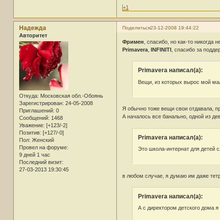
+1
Надежда
Поделиться
23-12-2008 19:44:22
Авторитет
Фримен
, спасибо, но как-то никогда н
Primavera
,
INFINITI
, спасибо за подде
Primavera написал(а):
Вещи, из которых вырос мой мал
Откуда:
Московская обл.-Обоянь
Зарегистрирован
: 24-05-2008
Я обычно тоже вещи свои отдавала, п
Приглашений:
0
А началось все банально, одной из дев
Сообщений:
1468
Уважение:
[+123/-2]
Позитив:
[+127/-0]
Primavera написал(а):
Пол:
Женский
Провел на форуме:
Это школа-интернат для детей 
9 дней 1 час
Последний визит:
27-03-2013 19:30:45
в любом случае, я думаю им даже тетра
Primavera написал(а):
А с директором детского дома я 