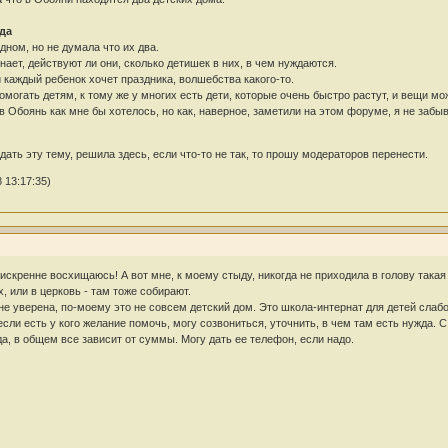
да
дном, но не думала что их два.
нает, действуют ли они, сколько детишек в них, в чем нуждаются.
и каждый ребенок хочет праздника, волшебства какого-то.
помогать детям, к тому же у многих есть дети, которые очень быстро растут, и вещи мо
 Обоянь как мне бы хотелось, но как, наверное, заметили на этом форуме, я не забыва
здать эту тему, решила здесь, если что-то не так, то прошу модераторов перенести.
 13:17:35)
 искренне восхищаюсь! А вот мне, к моему стыду, никогда не приходила в голову така
, или в церковь - там тоже собирают.
не уверена, по-моему это не совсем детский дом. Это школа-интернат для детей слаб
если есть у кого желание помочь, могу созвониться, уточнить, в чем там есть нужда. С
а, в общем все зависит от суммы. Могу дать ее телефон, если надо.