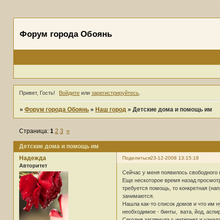
Форум города Обоянь
Привет, Гость!
Войдите
или
зарегистрируйтесь
.
»
Форум города Обоянь
»
Наш город
»
Детские дома и помощь им
Страница:
1
2
3
»
Детские дома и помощь им
Надежда
Поделиться
23-12-2008 13:15:18
Авторитет
Сейчас у меня появилось свободного 
Еще нескоторое время назад просмотри
требуется помощь, то конкретная (нап
занимаются.
Нашла как-то список домов и что им н
необходимое - бинты, вата, йод, аспири
Сегодня заглянула с интернет и узнал