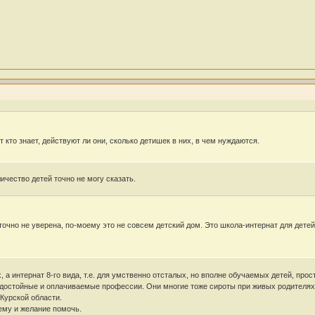
 кто знает, действуют ли они, сколько детишек в них, в чем нуждаются.
ичество детей точно не могу сказать.
очно не уверена, по-моему это не совсем детский дом. Это школа-интернат для дете
а интернат 8-го вида, т.е. для умственно отсталых, но вполне обучаемых детей, про
е достойные и оплачиваемые профессии. Они многие тоже сироты при живых родителях
 Курской области.
тему и желание помочь.