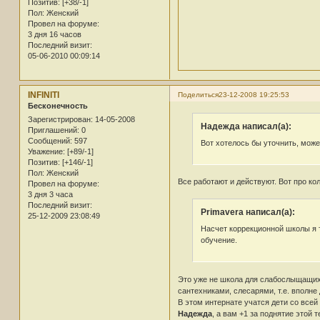
Позитив:
[+38/-1]
Пол:
Женский
Провел на форуме:
3 дня 16 часов
Последний визит:
05-06-2010 00:09:14
INFINITI
Поделиться
23-12-2008 19:25:53
Бесконечность
Зарегистрирован
: 14-05-2008
Надежда написал(а):
Приглашений:
0
Сообщений:
597
Вот хотелось бы уточнить, может
Уважение:
[+89/-1]
Позитив:
[+146/-1]
Пол:
Женский
Все работают и действуют. Вот про кол
Провел на форуме:
3 дня 3 часа
Последний визит:
Primavera написал(а):
25-12-2009 23:08:49
Насчет коррекционной школы я т
обучение.
Это уже не школа для слабослыщащих, 
сантехниками, слесарями, т.е. вполн
В этом интернате учатся дети со всей
Надежда
, а вам +1 за поднятие этой 