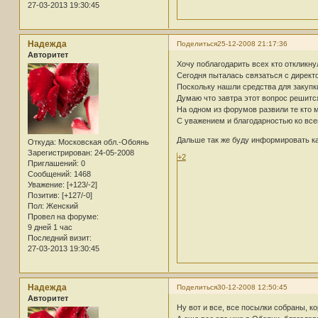
27-03-2013 19:30:45
Надежда
Поделиться
25-12-2008 21:17:36
Авторитет
Хочу поблагодарить всех кто откликну
Сегодня пыталась связаться с директо
Поскольку нашли средства для закупк
Думаю что завтра этот вопрос решитс
На одном из форумов развили те кто 
С уважением и благодарностью ко всем
Дальше так же буду информировать ка
Откуда:
Московская обл.-Обоянь
Зарегистрирован
: 24-05-2008
+2
Приглашений:
0
Сообщений:
1468
Уважение:
[+123/-2]
Позитив:
[+127/-0]
Пол:
Женский
Провел на форуме:
9 дней 1 час
Последний визит:
27-03-2013 19:30:45
Надежда
Поделиться
30-12-2008 12:50:45
Авторитет
Ну вот и все, все посылки собраны, к