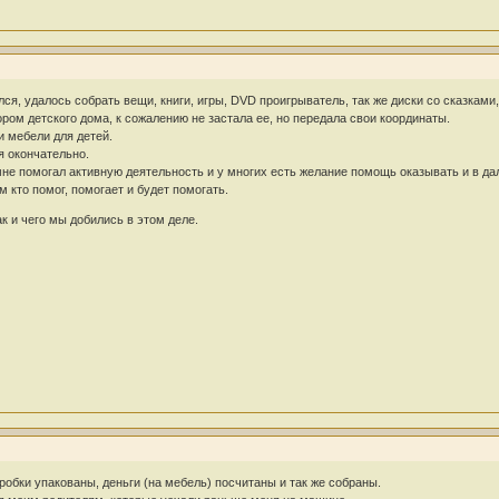
лся, удалось собрать вещи, книги, игры, DVD проигрыватель, так же диски со сказками
ром детского дома, к сожалению не застала ее, но передала свои координаты.
и мебели для детей.
я окончательно.
мне помогал активную деятельность и у многих есть желание помощь оказывать и в д
 кто помог, помогает и будет помогать.
к и чего мы добились в этом деле.
оробки упакованы, деньги (на мебель) посчитаны и так же собраны.