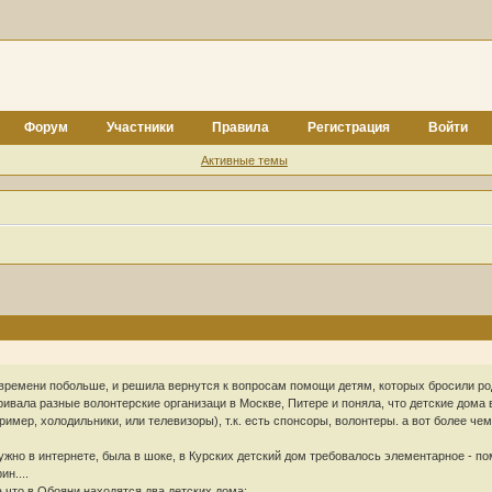
Форум
Участники
Правила
Регистрация
Войти
Активные темы
времени побольше, и решила вернутся к вопросам помощи детям, которых бросили роди
вала разные волонтерские организаци в Москве, Питере и поняла, что детские дома в
ример, холодильники, или телевизоры), т.к. есть спонсоры, волонтеры. а вот более че
ужно в интернете, была в шоке, в Курских детский дом требовалось элементарное - п
н....
а что в Обояни находятся два детских дома: