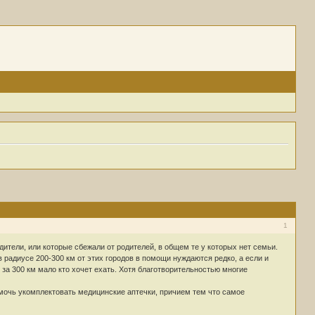
1
тели, или которые сбежали от родителей, в общем те у которых нет семьи.
 радиусе 200-300 км от этих городов в помощи нуждаются редко, а если и
м за 300 км мало кто хочет ехать. Хотя благотворительностью многие
омочь укомплектовать медицинские аптечки, причием тем что самое