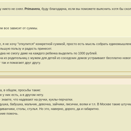
у никто не снял.
Primavera
, буду благодарна, если вы поможете выяснить хотя бы скол
ем все зависит от суммы.
е, я не хочу "откупится" конкретной суммой, просто есть мысль собрать единомышленни
льшую пользу и радость принесет.
одна не смогу даже на каждого ребенка выделить по 1000 рублей.
одна из родительниц с мужем для детей из соседских домов устраивают бесплатно ново
 так и помагают друг другу.
а, в общем, просьбы такие:
 у них есть, а в другом нету.
 знаете, что надевают на ручки, куклы-перчатки.
ка, бабушка, мальчик, девочка, зайчики, лисички, волки и т.п. В Москве такие штучки
иванчики, столы, стулья. Но это, наверно, дорого, да и габаритно.
ание помочь.