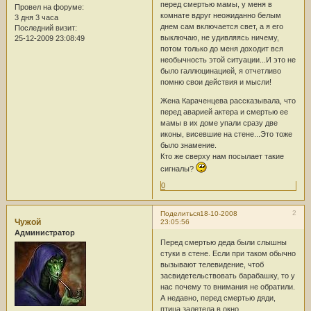
перед смертью мамы, у меня в
Провел на форуме:
комнате вдруг неожиданно белым
3 дня 3 часа
днем сам включается свет, а я его
Последний визит:
выключаю, не удивляясь ничему,
25-12-2009 23:08:49
потом только до меня доходит вся
необычность этой ситуации...И это не
было галлюцинацией, я отчетливо
помню свои действия и мысли!
Жена Караченцева рассказывала, что
перед аварией актера и смертью ее
мамы в их доме упали сразу две
иконы, висевшие на стене...Это тоже
было знамение.
Кто же сверху нам посылает такие
сигналы?
0
2
Поделиться
18-10-2008
Чужой
23:05:56
Администратор
Перед смертью деда были слышны
стуки в стене. Если при таком обычно
вызывают телевидение, чтоб
засвидетельствовать барабашку, то у
нас почему то внимания не обратили.
А недавно, перед смертью дяди,
птица залетела в окно..