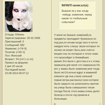
INFINITI написал(а):
Бывали ли у вас когда
-нибудь знамения, перед
каким-то глобальным
событием?
Откуда:
Обоянь
У меня не бывало знамений,но
Зарегистрирован
: 26-02-2008
предметы пропадают буквально из
Приглашений:
0
под рук,по ночам когда тихо я почти
Сообщений:
582
каждую ночь слышу звуки которых по
Уважение:
[+74/-0]
логике не может быть,мне снятся
Позитив:
[+34/-1]
вещии сны по которым я точно знаю
Пол:
Женский
что произойдет в ближайшее
Возраст:
54
[1971-11-02]
время.Это было с детства и я к этому
Провел на форуме:
привыкла для меня это нормально.Но
2 дня 18 часов
вот у мамы было знамение,мне тогда
Последний визит:
было лет14,ночью вдруг в маминой
23-08-2014 00:07:12
комнате где она спала сильный
порыв ветра распахнул окно которое
было закрыто на шпингалеты притом
на улице была совершенно тихая
погода.После этого мама очень долго
болела и почти год провела в
больницах.
0