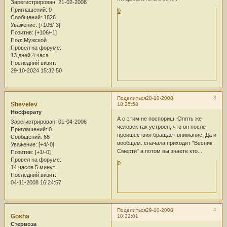
Зарегистрирован
: 21-02-2008
Приглашений:
0
0
Сообщений:
1826
Уважение:
[+106/-3]
Позитив:
[+106/-1]
Пол:
Мужской
Провел на форуме:
13 дней 4 часа
Последний визит:
29-10-2024 15:32:50
3
Поделиться
28-10-2008
Shevelev
18:25:58
Носферату
А с этим не поспориш. Опять же
Зарегистрирован
: 01-04-2008
человек так устроен, что он после
Приглашений:
0
проишествия бращает внимание. Да и
Сообщений:
68
вообщем. сначала приходит "Весник
Уважение:
[+4/-0]
Смерти" а потом вы знаете кто...
Позитив:
[+1/-0]
Провел на форуме:
0
14 часов 5 минут
Последний визит:
04-11-2008 16:24:57
4
Поделиться
29-10-2008
Gosha
10:32:01
Стервоза