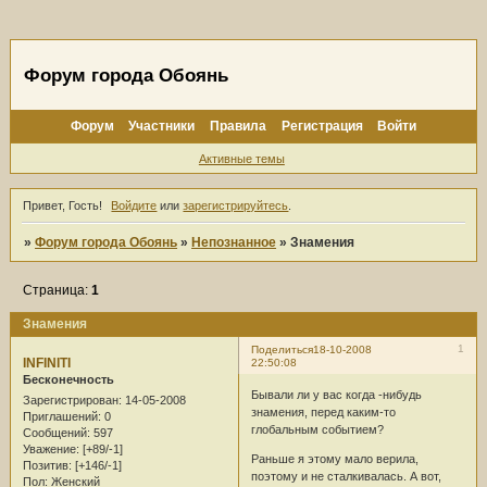
Форум города Обоянь
Форум
Участники
Правила
Регистрация
Войти
Активные темы
Привет, Гость!
Войдите
или
зарегистрируйтесь
.
»
Форум города Обоянь
»
Непознанное
»
Знамения
Страница:
1
Знамения
1
Поделиться
18-10-2008
INFINITI
22:50:08
Бесконечность
Бывали ли у вас когда -нибудь
Зарегистрирован
: 14-05-2008
знамения, перед каким-то
Приглашений:
0
глобальным событием?
Сообщений:
597
Уважение:
[+89/-1]
Раньше я этому мало верила,
Позитив:
[+146/-1]
поэтому и не сталкивалась. А вот,
Пол:
Женский