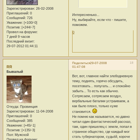
Зарегистрирован
: 26-02-2008
Приглашений:
0
Интересненько...
Сообщений:
726
Ну, выбирайте, если что - пишите,
Уважение:
[+100/-0]
поможем.
Позитив:
[+244/-7]
Провел на форуме:
0
7 дней 9 часов
Последний визит:
29-07-2012 01:44:11
18
Поделиться
29-07-2008
RR
01:47:08
Бывалый
Вот, вот, главное найти злободневную
тему, поднять, горячо обсудить,
посетовать... попугать.... и спокойно
забыть... То есть как обычно.
Сотрясаем, сотрясаем воздух,
вербальные баталии устраиваем, а
как было плохо, только хуже
Откуда:
Провинция
Зарегистрирован
: 11-04-2008
становится.
Приглашений:
0
Не помню как называется, но давно
Сообщений:
385
читал один фантастический рассказ,
Уважение:
[+45/-1]
там, один пришелец с земли, попал в
Позитив:
[+135/-3]
странное общество, где каждый мог
Пол:
Мужской
стать губернатором, судьёй, короче
Провел на форуме: