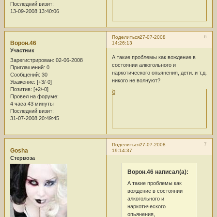
Последний визит:
13-09-2008 13:40:06
6
Поделиться
27-07-2008
Ворон.46
14:26:13
Участник
А такие проблемы как вождение в
Зарегистрирован
: 02-06-2008
состоянии алкогольного и
Приглашений:
0
наркотического опьянения, дети..и т.д.
Сообщений:
30
никого не волнуют?
Уважение:
[+3/-0]
Позитив:
[+2/-0]
0
Провел на форуме:
4 часа 43 минуты
Последний визит:
31-07-2008 20:49:45
7
Поделиться
27-07-2008
Gosha
19:14:37
Стервоза
Ворон.46 написал(а):
А такие проблемы как
вождение в состоянии
алкогольного и
наркотического
опьянения,