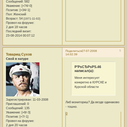
Сообщений:
582
Уважение:
[+74/-0]
Позитив:
[+34/-1]
Пол:
Женский
Возраст:
54
[1971-11-02]
Провел на форуме:
2 дня 18 часов
Последний визит:
23-08-2014 00:07:12
5
Поделиться
27-07-2008
Товарищ Сухов
14:02:39
Свой в натуре
Р’РѕСЂРѕРЅ.46
написал(а):
Меня интересует
конкретно в КУРСКЕ и
Курской области
Зарегистрирован
: 11-03-2008
Либ мониториш? Да везде одинаково
Приглашений:
0
- тошно.
Сообщений:
135
Уважение:
[+8/-3]
0
Позитив:
[+7/-1]
Провел на форуме:
2 дня 20 часов