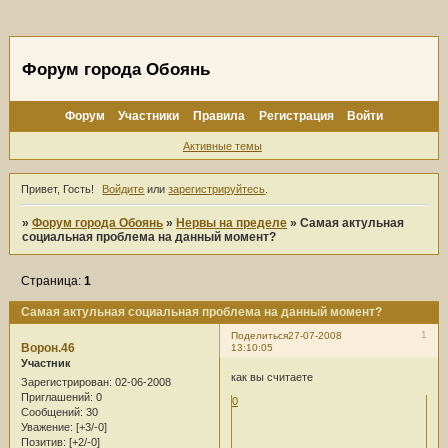
Форум города Обоянь
Форум
Участники
Правила
Регистрация
Войти
Активные темы
Привет, Гость!
Войдите
или
зарегистрируйтесь
.
»
Форум города Обоянь
»
Нервы на пределе
»
Самая актульная
социальная проблема на данный момент?
Страница:
1
Самая актульная социальная проблема на данный момент?
1
Поделиться
27-07-2008
Ворон.46
13:10:05
Участник
как вы считаете
Зарегистрирован
: 02-06-2008
Приглашений:
0
0
Сообщений:
30
Уважение:
[+3/-0]
Позитив:
[+2/-0]