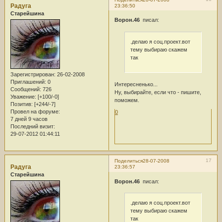
Радуга
23:36:50
Старейшина
Ворон.46
писал:
.делаю я соц.проект.вот
тему выбираю скажем
так
Зарегистрирован
: 26-02-2008
Приглашений:
0
Интересненько...
Сообщений:
726
Ну, выбирайте, если что - пишите,
Уважение:
[+100/-0]
поможем.
Позитив:
[+244/-7]
Провел на форуме:
0
7 дней 9 часов
Последний визит:
29-07-2012 01:44:11
17
Поделиться
28-07-2008
Радуга
23:36:57
Старейшина
Ворон.46
писал:
.делаю я соц.проект.вот
тему выбираю скажем
так