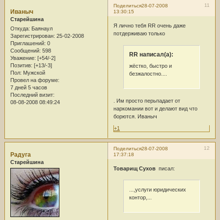
11
Поделиться
28-07-2008
Иваныч
13:30:15
Старейшина
Я лично тебя RR очень даже
Откуда:
Баянаул
потдерживаю только
Зарегистрирован
: 25-02-2008
Приглашений:
0
Сообщений:
598
RR написал(а):
Уважение:
[+54/-2]
Позитив:
[+13/-3]
жёстко, быстро и
Пол:
Мужской
безжалостно....
Провел на форуме:
7 дней 5 часов
Последний визит:
. Им просто перьпадает от
08-08-2008 08:49:24
наркомании вот и делают вид что
борются. Иваныч
+1
12
Поделиться
28-07-2008
Радуга
17:37:18
Старейшина
Товарищ Сухов
писал:
...,услуги юридических
контор,...