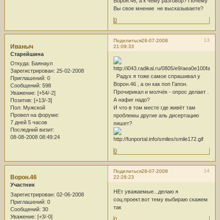
Ворон.46, а к чему разговор? Почему
Вы свое мнение не высказываете?
0
13
Поделиться
28-07-2008
Иваныч
21:09:33
Старейшина
Откуда:
Баянаул
Зарегистрирован
: 25-02-2008
Радух я тоже самое спрашивал у
Приглашений:
0
Ворон.46 , а он как поп Гапон.
Сообщений:
598
Прочирикал и молчёк - опрос делает .
Уважение:
[+54/-2]
А нафиг надо?
Позитив:
[+13/-3]
Пол:
Мужской
И что в том месте где живёт там
Провел на форуме:
проблемы другие аль дисертацию
7 дней 5 часов
пишет?
Последний визит:
08-08-2008 08:49:24
0
14
Поделиться
28-07-2008
Ворон.46
22:28:23
Участник
НЕт уважаемые...делаю я
Зарегистрирован
: 02-06-2008
соц.проект.вот тему выбираю скажем
Приглашений:
0
так
Сообщений:
30
Уважение:
[+3/-0]
0