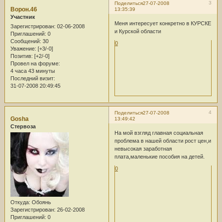
3
Поделиться
27-07-2008
Ворон.46
13:35:39
Участник
Меня интересует конкретно в КУРСКЕ
Зарегистрирован
: 02-06-2008
и Курской области
Приглашений:
0
Сообщений:
30
0
Уважение:
[+3/-0]
Позитив:
[+2/-0]
Провел на форуме:
4 часа 43 минуты
Последний визит:
31-07-2008 20:49:45
4
Поделиться
27-07-2008
Gosha
13:49:42
Стервоза
На мой взгляд главная социальная
проблема в нашей области рост цен,и
невысокая заработная
плата,маленькие пособия на детей.
0
Откуда:
Обоянь
Зарегистрирован
: 26-02-2008
Приглашений:
0