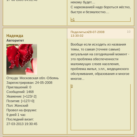
некому будет....
С наркоманией надо бороться жёстко,
быстро и безжалостно....
+1
10
Поделиться
28-07-2008
Надежда
13:30:02
Авторитет
Вообще если исходить из названия
темы, то самая (точнее самые)
актуальная на сегодняшний момент -
это проблема обеспеченности
малоимущих слоев населения,
проблема жилья, з.пл., медецинского
обслуживания, образования и многое
Откуда:
Московская обл.-Обоянь
многое...
Зарегистрирован
: 24-05-2008
0
Приглашений:
0
Сообщений:
1468
Уважение:
[+123/-2]
Позитив:
[+127/-0]
Пол:
Женский
Провел на форуме:
9 дней 1 час
Последний визит:
27-03-2013 19:30:45