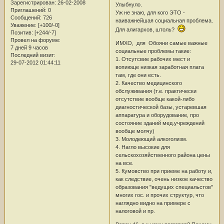
Зарегистрирован
: 26-02-2008
Улыбнуло.
Приглашений:
0
Уж не знаю, для кого ЭТО -
Сообщений:
726
наиважнейшая социальная проблема.
Уважение:
[+100/-0]
Для алигархов, штоль?
Позитив:
[+244/-7]
Провел на форуме:
ИМХО, для Обояни самые важные
7 дней 9 часов
социальные проблемы такие:
Последний визит:
1. Отсутсвие рабочих мест и
29-07-2012 01:44:11
вопиюще низкая заработная плата
там, где они есть.
2. Качество медицинского
обслуживания (т.е. практически
отсутствие вообще какой-либо
диагностической базы, устаревшая
аппаратура и оборудование, про
состояние зданий мед.учреждений
вообще молчу)
3. Молодеющий алкоголизм.
4. Нагло высокие для
сельскохозяйственного района цены
на все.
5. Кумовство при приеме на работу и,
как следствие, очень низкое качество
образования "ведущих специальстов"
многих гос. и прочих структур, что
наглядно видно на примере с
налоговой и пр.