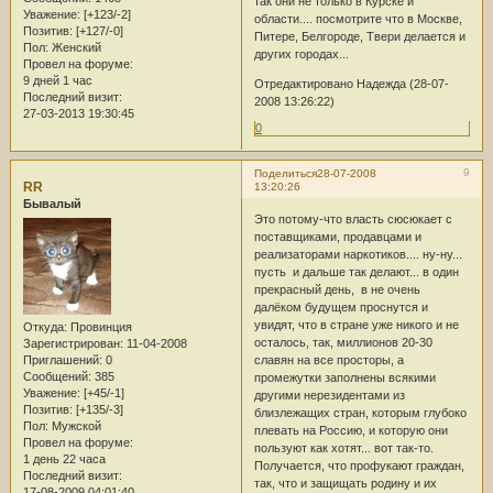
так они не только в Курске и
Уважение:
[+123/-2]
области.... посмотрите что в Москве,
Позитив:
[+127/-0]
Питере, Белгороде, Твери делается и
Пол:
Женский
других городах...
Провел на форуме:
9 дней 1 час
Отредактировано Надежда (28-07-
Последний визит:
2008 13:26:22)
27-03-2013 19:30:45
0
9
Поделиться
28-07-2008
RR
13:20:26
Бывалый
Это потому-что власть сюсюкает с
поставщиками, продавцами и
реализаторами наркотиков.... ну-ну...
пусть и дальше так делают... в один
прекрасный день, в не очень
далёком будущем проснутся и
увидят, что в стране уже никого и не
Откуда:
Провинция
осталось, так, миллионов 20-30
Зарегистрирован
: 11-04-2008
Приглашений:
0
славян на все просторы, а
Сообщений:
385
промежутки заполнены всякими
Уважение:
[+45/-1]
другими нерезидентами из
Позитив:
[+135/-3]
близлежащих стран, которым глубоко
Пол:
Мужской
плевать на Россию, и которую они
Провел на форуме:
пользуют как хотят... вот так-то.
1 день 22 часа
Получается, что профукают граждан,
Последний визит:
так, что и защищать родину и их
17-08-2009 04:01:40