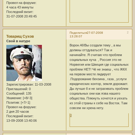
Провел на форуме:
4 часа 43 минуты
Последний визит:
31-07-2008 20:49:45
2
Поделиться
27-07-2008
Товарищ Сухов
13:28:07
Свой в натуре
Ворон.46!Вы создали тему , а мы
должны оттдуваться? Так и
начинайте. Я считаю что проблем
социальных куча , Россия это не
Норвегия или Швеция где социальных
проблем НЕТ! Чё не знаеш , что ЖКХ
на первом месте лидирует
.Подорожание бензина , газа , услуги
юридических контор, земля дорожает.
Зарегистрирован
: 11-03-2008
Ды лучше б и не затрагивать проблем
Приглашений:
0
Сообщений:
135
социальных они как язва нашего
Уважение:
[+8/-3]
общества. Плюнуть хочется и уехать
Позитив:
[+7/-1]
из этой страны к себе на Восток. Там
Провел на форуме:
совсем ни хрена нету.
2 дня 20 часов
0
Последний визит:
13-09-2008 13:40:06