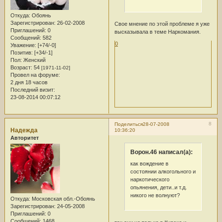
Откуда:
Обоянь
Зарегистрирован
: 26-02-2008
Свое мнение по этой проблеме я уже
Приглашений:
0
высказывала в теме Наркомания.
Сообщений:
582
0
Уважение:
[+74/-0]
Позитив:
[+34/-1]
Пол:
Женский
Возраст:
54
[1971-11-02]
Провел на форуме:
2 дня 18 часов
Последний визит:
23-08-2014 00:07:12
8
Поделиться
28-07-2008
Надежда
10:36:20
Авторитет
Ворон.46 написал(а):
как вождение в
состоянии алкогольного и
наркотического
опьянения, дети..и т.д.
никого не волнуют?
Откуда:
Московская обл.-Обоянь
Зарегистрирован
: 24-05-2008
Приглашений:
0
Сообщений:
1468