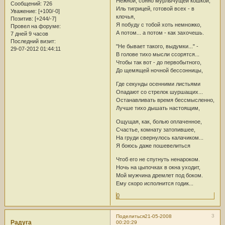
Нежной, сонно мурлычущей кошкой,
Сообщений:
726
Иль тигрицей, готовой всех - в
Уважение:
[+100/-0]
клочья,
Позитив:
[+244/-7]
Я побуду с тобой хоть немножко,
Провел на форуме:
А потом... а потом - как захочешь.
7 дней 9 часов
Последний визит:
"Не бывает такого, выдумки..." -
29-07-2012 01:44:11
В голове тихо мысли ссорятся...
Чтобы так вот - до первобытного,
До щемящей ночной бессонницы,
Где секунды осенними листьями
Опадают со стрелок шуршащих...
Останавливать время бессмысленно,
Лучше тихо дышать настоящим,
Ощущая, как, болью оплаченное,
Счастье, комнату затопившее,
На груди свернулось калачиком...
Я боюсь даже пошевелиться
Чтоб его не спугнуть ненароком.
Ночь на цыпочках в окна уходит,
Мой мужчина дремлет под боком.
Ему скоро исполнится годик...
0
3
Поделиться
21-05-2008
Радуга
00:20:29