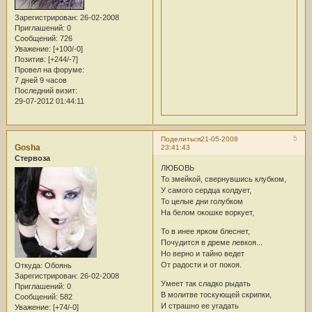
Зарегистрирован
: 26-02-2008
Приглашений:
0
Сообщений:
726
Уважение:
[+100/-0]
Позитив:
[+244/-7]
Провел на форуме:
7 дней 9 часов
Последний визит:
29-07-2012 01:44:11
5
Поделиться
21-05-2008
Gosha
23:41:43
Стервоза
ЛЮБОВЬ
То змейкой, свернувшись клубком,
У самого сердца колдует,
То целые дни голубком
На белом окошке воркует,
То в инее ярком блеснет,
Почудится в дреме левкоя...
Но верно и тайно ведет
От радости и от покоя.
Откуда:
Обоянь
Зарегистрирован
: 26-02-2008
Умеет так сладко рыдать
Приглашений:
0
В молитве тоскующей скрипки,
Сообщений:
582
И страшно ее угадать
Уважение:
[+74/-0]