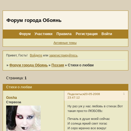
Форум города Обоянь
Форум
Участники
Правила
Регистрация
Войти
Активные темы
Привет, Гость!
Войдите
или
зарегистрируйтесь
.
»
Форум города Обоянь
»
Поэзия
»
Стихи о любви
Страница:
1
Стихи о любви
1
Поделиться
20-05-2008
Gosha
23:47:12
Стервоза
Ну раз уж у нас любовь в стихах.Вот
такая просто-ЛЮБОВЬ:
Печаль в душе моей сейчас
И солнца яркий свет погас
И серо мрачно все вокруг