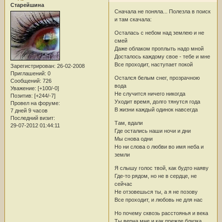
Старейшина
Сначала не поняла... Полезла в поиск
и там скачала:
Осталась с небом над землею и не
смей
Даже облаком проплыть надо мной
Досталось каждому свое - тебе и мне
Все проходит, наступает покой
Зарегистрирован
: 26-02-2008
Приглашений:
0
Остался белым снег, прозрачною
Сообщений:
726
вода
Уважение:
[+100/-0]
Не случится ничего никогда
Позитив:
[+244/-7]
Уходит время, долго тянутся года
Провел на форуме:
В жизни каждый одинок навсегда
7 дней 9 часов
Последний визит:
Там, вдали
29-07-2012 01:44:11
Где остались наши ночи и дни
Мы снова одни
Но ни слова о любви во имя неба и
земли
Я слышу голос твой, как будто наяву
Где-то рядом, но не в сердце, не
сейчас
Не отзовешься ты, а я не позову
Все проходит, и любовь не для нас
Но почему сквозь расстоянья и века
Ты верна мне и как прежде близка