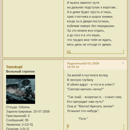
И вьюга заметет пути
на дальних подступах к воротам...
А в доме будет грусть и тишь,
хрип счетчика и шорох книжки,
когда ты в двери постучишь,
взбежав наверх без передышки.
За это можно все отдать,
и до того я в это верю,
что трудно мне тебя не ждать,
весь день не отходя от двери.
+1
9
Поделиться
10-01-2009
Totenkopf
16:55:10
Вольный стрелок
За милой я пустился вслед
В лесную глубину
И обнял вдруг - и что ж в ответ?
"Смотри кричать начну!"
"Так знай, - вскричал я, - станет нем,
Кто преградит нам путь!"
Она ж: "Молчи! Кричать зачем?
Откуда:
Обоянь
Услышит кто-нибудь".
Зарегистрирован
: 25-07-2008
Приглашений:
0
"Гете."
Сообщений:
95
Уважение:
[+12/-5]
0
Позитив:
[+3/-1]