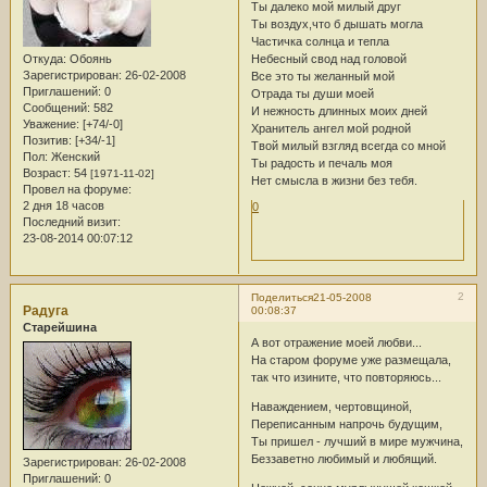
Ты далеко мой милый друг
Ты воздух,что б дышать могла
Частичка солнца и тепла
Небесный свод над головой
Откуда:
Обоянь
Зарегистрирован
: 26-02-2008
Все это ты желанный мой
Приглашений:
0
Отрада ты души моей
Сообщений:
582
И нежность длинных моих дней
Уважение:
[+74/-0]
Хранитель ангел мой родной
Позитив:
[+34/-1]
Твой милый взгляд всегда со мной
Пол:
Женский
Ты радость и печаль моя
Возраст:
54
[1971-11-02]
Нет смысла в жизни без тебя.
Провел на форуме:
2 дня 18 часов
0
Последний визит:
23-08-2014 00:07:12
2
Поделиться
21-05-2008
Радуга
00:08:37
Старейшина
А вот отражение моей любви...
На старом форуме уже размещала,
так что изините, что повторяюсь...
Наваждением, чертовщиной,
Переписанным напрочь будущим,
Ты пришел - лучший в мире мужчина,
Беззаветно любимый и любящий.
Зарегистрирован
: 26-02-2008
Приглашений:
0