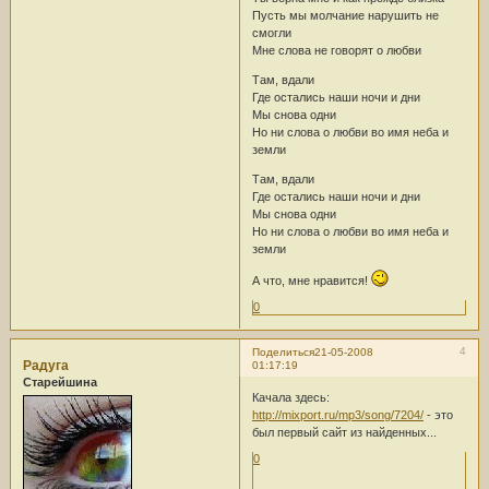
Пусть мы молчание нарушить не
смогли
Мне слова не говорят о любви
Там, вдали
Где остались наши ночи и дни
Мы снова одни
Но ни слова о любви во имя неба и
земли
Там, вдали
Где остались наши ночи и дни
Мы снова одни
Но ни слова о любви во имя неба и
земли
А что, мне нравится!
0
4
Поделиться
21-05-2008
Радуга
01:17:19
Старейшина
Качала здесь:
http://mixport.ru/mp3/song/7204/
- это
был первый сайт из найденных...
0