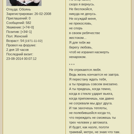
скоро я вернусь.
Не беспокойся,
Откуда:
Обоянь
Зарегистрирован
: 26-02-2008
никуда не денусь.
Приглашений:
0
Не осуждай меня,
Сообщений:
582
не прекословь,
Уважение:
[+74/-0]
не спорь
Позитив:
[+34/-1]
в своем ребячестве
Пол:
Женский
жестоком...
Возраст:
54
[1971-11-02]
Я для тебя же
Провел на форуме:
берегу любовь,
2 дня 18 часов
чтоб не изранил насмерть
Последний визит:
ненароком.
23-08-2014 00:07:12
* * *
Не отрекаются любя.
Ведь жизнь кончается не завтра.
Я перестану ждать тебя,
а ты придешь совсем внезапно.
А ты придешь, когда темно,
когда в стекло ударит вьюга,
когда припомнишь, как давно
не согревали мы друг друга.
И так захочешь теплоты,
не полюбившейся когда-то,
что переждать не сможешь ты
трех человек у автомата.
И будет, как назло, ползти
трамвай, метро, не знаю что там.