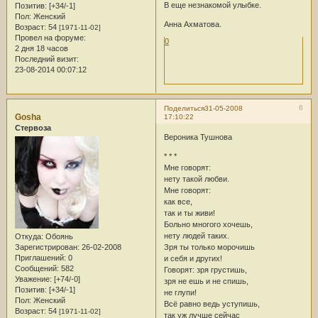
В еще незнакомой улыбке.
Позитив:
[+34/-1]
Пол:
Женский
Анна Ахматова.
Возраст:
54
[1971-11-02]
Провел на форуме:
0
2 дня 18 часов
Последний визит:
23-08-2014 00:07:12
6
Поделиться
31-05-2008
Gosha
17:10:22
Стервоза
Вероника Тушнова
* * *
Мне говорят:
нету такой любви.
Мне говорят:
как все,
так и ты живи!
Больно многого хочешь,
нету людей таких.
Откуда:
Обоянь
Зарегистрирован
: 26-02-2008
Зря ты только морочишь
Приглашений:
0
и себя и других!
Сообщений:
582
Говорят: зря грустишь,
Уважение:
[+74/-0]
зря не ешь и не спишь,
Позитив:
[+34/-1]
не глупи!
Пол:
Женский
Всё равно ведь уступишь,
Возраст:
54
[1971-11-02]
так уж лучше сейчас