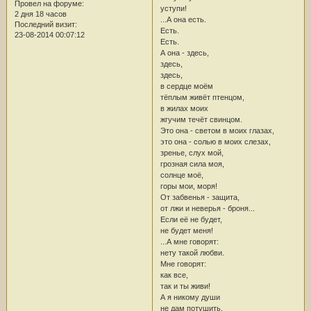
Провел на форуме:
уступи!
2 дня 18 часов
...А она есть.
Последний визит:
Есть.
23-08-2014 00:07:12
Есть.
А она - здесь,
здесь,
здесь,
в сердце моём
тёплым живёт птенцом,
в жилах моих
жгучим течёт свинцом.
Это она - светом в моих глазах,
это она - солью в моих слезах,
зренье, слух мой,
грозная сила моя,
солнце моё,
горы мои, моря!
От забвенья - защита,
от лжи и неверья - броня...
Если её не будет,
не будет меня!
...А мне говорят:
нету такой любви.
Мне говорят:
как все,
так и ты живи!
А я никому души
не дам потушить.