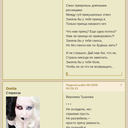
Смех прикроешь длинными
ресницами.
Между губ прикушенных ответ.
Заняла бы у тебя принца я,
Только принца никакого нет.
Что нам принц? Еще одна потеха?
Нам ли принца не приворожить?!
Заняла бы у тебя смеха,
Но без смеха как ты будешь жить?
И не страшно. Дай нам бог, что ли,
Страха никогда не замечать.
Заняла бы у тебя боли,
Чтобы ни за что не возвращать…
0
8
Поделиться
01-06-2008
Gosha
00:29:15
Стервоза
Вероника Тушнова
* * *
Не охладела, нет,
скрываю грусть.
Не разлюбила,—
просто прячу ревность.
Не огорчайся,