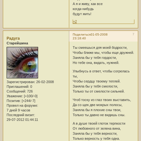
А я и живу, как все
когда-нибудь
будут жить!
+2
7
Поделиться
31-05-2008
Радуга
23:18:40
Старейшина
Ты смеешься для моей бодрости,
Чтобы ближе мы, чтобы еще дружней.
Заняла бы у тебя гордости,
Но тебе она, видать, нужней.
Улыбнусь в ответ, чтобы согрелась
ты,
Чтобы сердцу твоему теплей.
Зарегистрирован
: 26-02-2008
Заняла бы у тебя смелости,
Приглашений:
0
Только ты от смелости сильней.
Сообщений:
726
Уважение:
[+100/-0]
Чтоб тоску из глаз твоих выставить,
Позитив:
[+244/-7]
Да со щек две мокрых полосы,
Провел на форуме:
Заняла бы я плохие сны твои,
7 дней 9 часов
Только ты давно не видишь сны.
Последний визит:
29-07-2012 01:44:11
А в душе твоей глоток терпкости
От любовного от зелена вина,
Заняла бы у тебя верности,
Только верность у тебя одна.