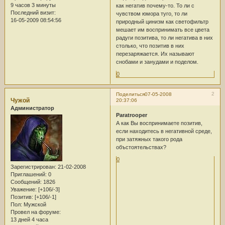
9 часов 3 минуты
как негатив почему-то. То ли с
Последний визит:
чувством юмора туго, то ли
16-05-2009 08:54:56
природный цинизм как светофильтр
мешает им воспринимать все цвета
радуги позитива, то ли негатива в них
столько, что позитив в них
перезаряжается. Их называют
снобами и занудами и поделом.
0
2
Поделиться
07-05-2008
Чужой
20:37:06
Администратор
Paratrooper
А как Вы воспринимаете позитив,
если находитесь в негативной среде,
при затяжных такого рода
объстоятельствах?
0
Зарегистрирован
: 21-02-2008
Приглашений:
0
Сообщений:
1826
Уважение:
[+106/-3]
Позитив:
[+106/-1]
Пол:
Мужской
Провел на форуме:
13 дней 4 часа