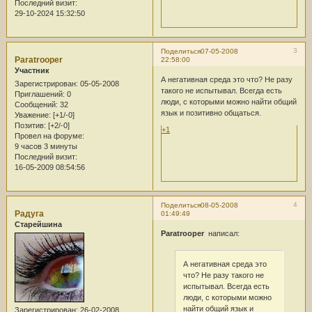
Последний визит:
29-10-2024 15:32:50
3
Поделиться
07-05-2008
Paratrooper
22:58:00
Участник
А негативная среда это что? Не разу
Зарегистрирован
: 05-05-2008
такого не испытывал. Всегда есть
Приглашений:
0
люди, с которыми можно найти общий
Сообщений:
32
язык и позитивно общаться.
Уважение:
[+1/-0]
Позитив:
[+2/-0]
+1
Провел на форуме:
9 часов 3 минуты
Последний визит:
16-05-2009 08:54:56
4
Поделиться
08-05-2008
Радуга
01:49:49
Старейшина
Paratrooper
написал:
А негативная среда это
что? Не разу такого не
испытывал. Всегда есть
люди, с которыми можно
найти общий язык и
Зарегистрирован
: 26-02-2008