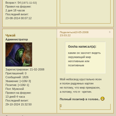
Возраст:
54
[1971-11-02]
Провел на форуме:
2 дня 18 часов
Последний визит:
23-08-2014 00:07:12
6
Поделиться
10-05-2008
Чужой
23:03:22
Администратор
Gosha написал(а):
каким он захочет видеть
окружающий мир
неготивным или
позитивным
Зарегистрирован
: 21-02-2008
Приглашений:
0
Сообщений:
1826
Мой небосвод хрустально ясен
Уважение:
[+106/-3]
и полон радужных картин
Позитив:
[+106/-1]
не потому, что мир прекрасен,
Пол:
Мужской
а потому, что я - кретин.
Провел на форуме:
13 дней 4 часа
Полный позитиф в голове..
Последний визит:
29-10-2024 15:32:50
0