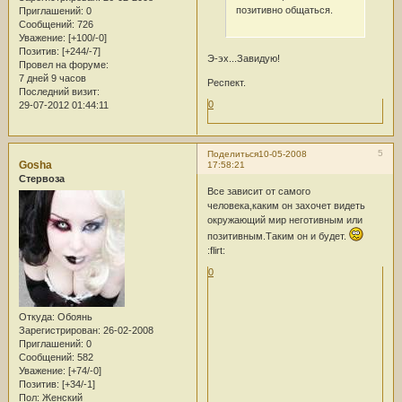
позитивно общаться.
Приглашений:
0
Сообщений:
726
Уважение:
[+100/-0]
Позитив:
[+244/-7]
Э-эх...Завидую!
Провел на форуме:
7 дней 9 часов
Респект.
Последний визит:
0
29-07-2012 01:44:11
5
Поделиться
10-05-2008
Gosha
17:58:21
Стервоза
Все зависит от самого
человека,каким он захочет видеть
окружающий мир неготивным или
позитивным.Таким он и будет.
:flirt:
0
Откуда:
Обоянь
Зарегистрирован
: 26-02-2008
Приглашений:
0
Сообщений:
582
Уважение:
[+74/-0]
Позитив:
[+34/-1]
Пол:
Женский