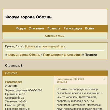
Форум города Обоянь
Форум
Участники
Правила
Регистрация
Войти
Активные темы
Привет, Гость!
Войдите
или
зарегистрируйтесь
.
»
Форум города Обоянь
»
Психология и философия
»
Позитив
Страница:
1
Позитив
1
Поделиться
07-05-2008
Paratrooper
19:59:14
Участник
Позитив это добродушный юмор,
Зарегистрирован
: 05-05-2008
беззлобные приколы, информация о
Приглашений:
0
чем то хорошем, трогательном,
Сообщений:
32
добром, ну и вообще все, что
Уважение:
[+1/-0]
поднимает настроение. Некоторые
Позитив:
[+2/-0]
люди правда воспринимают позитив
Провел на форуме: