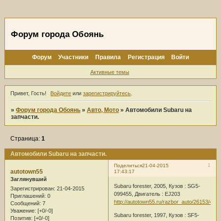
Форум города Обоянь
Форум
Участники
Правила
Регистрация
Войти
Активные темы
Привет, Гость!
Войдите
или
зарегистрируйтесь
.
»
Форум города Обоянь
»
Авто, Мото
»
Автомобили Subaru на
запчасти.
Страница:
1
Автомобили Subaru на запчасти.
1
Поделиться
21-04-2015
autotown55
17:43:17
Заглянувший
Subaru forester, 2005, Кузов : SG5-
Зарегистрирован
: 21-04-2015
099455, Двигатель : EJ203
Приглашений:
0
http://autotown55.ru/razbor_auto/26153/483
Сообщений:
7
Уважение:
[+0/-0]
Subaru forester, 1997, Кузов : SF5-
Позитив:
[+0/-0]