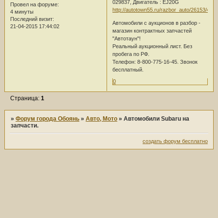
029837, Двигатель : EJ20G
Провел на форуме:
http://autotown55.ru/razbor_auto/26153/483
4 минуты
Последний визит:
Автомобили с аукционов в разбор -
21-04-2015 17:44:02
магазин контрактных запчастей
"Автотаун"!
Реальный аукционный лист. Без
пробега по РФ.
Телефон: 8-800-775-16-45. Звонок
бесплатный.
0
Страница:
1
»
Форум города Обоянь
»
Авто, Мото
»
Автомобили Subaru на
запчасти.
создать форум бесплатно