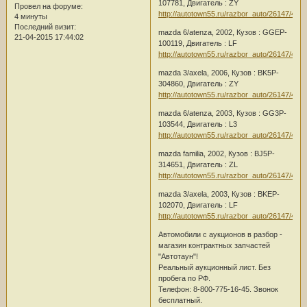
107781, Двигатель : ZY
Провел на форуме:
http://autotown55.ru/razbor_auto/26147/485
4 минуты
Последний визит:
mazda 6/atenza, 2002, Кузов : GGEP-
21-04-2015 17:44:02
100119, Двигатель : LF
http://autotown55.ru/razbor_auto/26147/485
mazda 3/axela, 2006, Кузов : BK5P-
304860, Двигатель : ZY
http://autotown55.ru/razbor_auto/26147/483
mazda 6/atenza, 2003, Кузов : GG3P-
103544, Двигатель : L3
http://autotown55.ru/razbor_auto/26147/483
mazda familia, 2002, Кузов : BJ5P-
314651, Двигатель : ZL
http://autotown55.ru/razbor_auto/26147/485
mazda 3/axela, 2003, Кузов : BKEP-
102070, Двигатель : LF
http://autotown55.ru/razbor_auto/26147/483
Автомобили с аукционов в разбор -
магазин контрактных запчастей
"Автотаун"!
Реальный аукционный лист. Без
пробега по РФ.
Телефон: 8-800-775-16-45. Звонок
бесплатный.