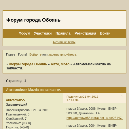
Форум города Обоянь
Форум
Участники
Правила
Регистрация
Войти
Активные темы
Привет, Гость!
Войдите
или
зарегистрируйтесь
.
»
Форум города Обоянь
»
Авто, Мото
»
Автомобили Mazda на
запчасти.
Страница:
1
Автомобили Mazda на запчасти.
1
Поделиться
21-04-2015
autotown55
17:41:34
Заглянувший
mazda 3/axela, 2006, Кузов : BKEP-
Зарегистрирован
: 21-04-2015
303320, Двигатель : LF
Приглашений:
0
http://autotown55.ru/razbor_auto/26147/485
Сообщений:
7
Уважение:
[+0/-0]
mazda 3/axela, 2004, Кузов : BK5P-
Позитив:
[+0/-0]