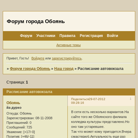
Форум города Обоянь
Форум
Участники
Правила
Регистрация
Войти
Активные темы
Привет, Гость!
Войдите
или
зарегистрируйтесь
.
»
Форум города Обоянь
»
Наш город
»
Расписание автовокзала
Страница:
1
Расписание автовокзала
1
Поделиться
29-07-2012
Обоянь
09:28:16
йа дурко
В сети есть несколько вариантов.На
Откуда:
Обоянь
сайте того же Обоянского филиала
Зарегистрирован
: 08-11-2008
колледжа культуры представлено.Но
Приглашений:
0
оно там устаревшее.
Сообщений:
725
Так что может кому пригодится.Вчера
Уважение:
[+17/-0]
смастерил).Актуальность еще раз
Позитив:
[+46/-11]