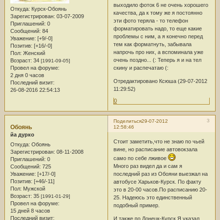
выходило фоток 6 не очень хорошего
Откуда:
Курск-Обоянь
качества, да к тому же я постоянно
Зарегистрирован
: 03-07-2009
эти фото теряла - то телефон
Приглашений:
0
форматировать надо, то еще какие
Сообщений:
84
проблемы с ним, а я конечно перед
Уважение:
[+9/-0]
тем как форматнуть, забывала
Позитив:
[+16/-0]
напрочь про них, а вспоминала уже
Пол:
Женский
очень поздно... (: Теперь я и на тел
Возраст:
34
[1991-09-05]
Провел на форуме:
скину и распечатаю (:
2 дня 0 часов
Отредактировано Ксюша (29-07-2012
Последний визит:
11:29:52)
26-08-2016 22:54:13
0
3
Поделиться
29-07-2012
Обоянь
12:58:46
йа дурко
Стоит заметить,что не знаю по чьей
Откуда:
Обоянь
вине, но расписание автовокзала
Зарегистрирован
: 08-11-2008
само по себе лживое
Приглашений:
0
Много раз видел да и сам я
Сообщений:
725
Уважение:
[+17/-0]
последний раз из Обояни выезжал на
Позитив:
[+46/-11]
автобусе Харьков-Курск. По факту
Пол:
Мужской
это в 20-00 часов.По расписанию 20-
Возраст:
35
[1991-01-29]
25. Надеюсь это единственный
Провел на форуме:
подобный пример.
15 дней 8 часов
Последний визит:
И также по Донецк-Курск.Я указал