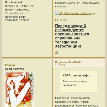
Пол:
Мужской
проверю 1 августа.И также добавлю
Возраст:
35
[1991-01-29]
пригород.
Провел на форуме:
15 дней 8 часов
Последний визит:
Источник
22-10-2024 15:58:38
Перед поездкой
рекомендуется
воспользоваться
справочным
телефоном
автостанции!
+2
2
Поделиться
29-07-2012
Ксюша
11:28:35
Свой в натуре
КОРЕШ написал(а):
Так что может кому
пригодится.
Пригодится, это не то слово!
Спасибо, это очень нужная
информация! Я постоянно фоткала,