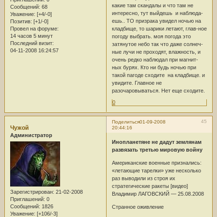
какие там скандалы и что там не
Сообщений:
68
интересно, тут выйдешь и наблюда-
Уважение:
[+4/-0]
ешь.. ТО призрака увидел ночью на
Позитив:
[+1/-0]
кладбище, то шарики летают, глав-ное
Провел на форуме:
14 часов 5 минут
погоду выбрать. моя погода это
Последний визит:
затянутое небо так что даже солнеч-
04-11-2008 16:24:57
ные лучи не проходят, влажность, и
очень редко наблюдал при магнит-
ных бурях. Кто ни будь ночью при
такой пагоде сходите на кладбище. и
увидите. Главное не
разочаровываться. Нет еще сходите.
0
45
Поделиться
01-09-2008
Чужой
20:44:16
Администратор
Инопланетяне не дадут землянам
развязать третью мировую войну
Американские военные признались:
«летающие тарелки» уже несколько
раз выводили из строя их
стратегические ракеты [видео]
Зарегистрирован
: 21-02-2008
Владимир ЛАГОВСКИЙ — 25.08.2008
Приглашений:
0
Сообщений:
1826
Странное оживление
Уважение:
[+106/-3]