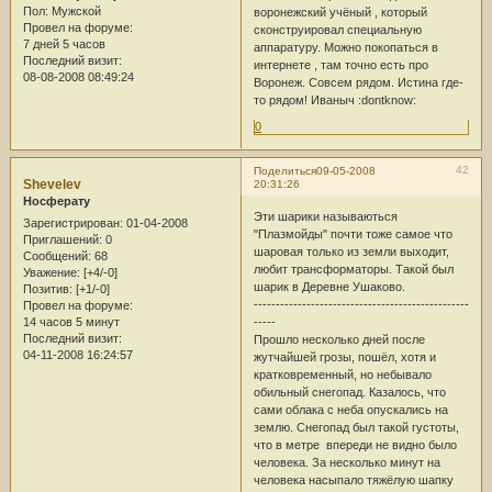
Пол:
Мужской
воронежский учёный , который
Провел на форуме:
сконструировал специальную
7 дней 5 часов
аппаратуру. Можно покопаться в
Последний визит:
интернете , там точно есть про
08-08-2008 08:49:24
Воронеж. Совсем рядом. Истина где-
то рядом! Иваныч :dontknow:
0
42
Поделиться
09-05-2008
Shevelev
20:31:26
Носферату
Эти шарики называються
Зарегистрирован
: 01-04-2008
"Плазмойды" почти тоже самое что
Приглашений:
0
шаровая только из земли выходит,
Сообщений:
68
любит трансформаторы. Такой был
Уважение:
[+4/-0]
шарик в Деревне Ушаково.
Позитив:
[+1/-0]
-------------------------------------------------
Провел на форуме:
14 часов 5 минут
-----
Последний визит:
Прошло несколько дней после
04-11-2008 16:24:57
жутчайшей грозы, пошёл, хотя и
кратковременный, но небывало
обильный снегопад. Казалось, что
сами облака с неба опускались на
землю. Снегопад был такой густоты,
что в метре впереди не видно было
человека. За несколько минут на
человека насыпало тяжёлую шапку