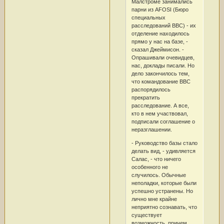
Малстроме занимались
парни из AFOSI (Бюро
специальных
расследований ВВС) - их
отделение находилось
прямо у нас на базе, -
сказал Джеймисон. -
Опрашивали очевидцев,
нас, доклады писали. Но
дело закончилось тем,
что командование ВВС
распорядилось
прекратить
расследование. А все,
кто в нем участвовал,
подписали соглашение о
неразглашении.
- Руководство базы стало
делать вид, - удивляется
Салас, - что ничего
особенного не
случилось. Обычные
неполадки, которые были
успешно устранены. Но
лично мне крайне
неприятно сознавать, что
существует
возможность, причем