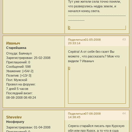
Тут уже жители села точно поняли,
что разверзлись недра земли, и
начался конец света.
-------------------------------------------------
--------------
0
43
Поделиться
31-05-2008
Иваныч
20:33:14
Старейшина
Серёга! А от себя без газет Вы
Откуда:
Баянаул
можете , что рассказать? Мож что
Зарегистрирован
: 25-02-2008
видили ? Иваныч
Приглашений:
0
Сообщений:
598
0
Уважение:
[+54/-2]
Позитив:
[+13/-3]
Пол:
Мужской
Провел на форуме:
7 дней 5 часов
Последний визит:
08-08-2008 08:49:24
44
Поделиться
07-06-2008
Shevelev
14:38:45
Носферату
Серега старайся писать про Курскую
Зарегистрирован
: 01-04-2008
обл или про Курск. а то что в сша
Приглашений:
0