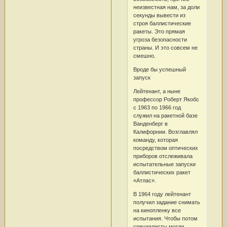
неизвестная нам, за доли
секунды вывести из
строя баллистические
ракеты. Это прямая
угроза безопасности
страны. И это совсем не
смешно.
Вроде бы успешный
запуск
Лейтенант, а ныне
профессор Роберт Якобс
с 1963 по 1966 год
служил на ракетной базе
Ванденберг в
Калифорнии. Возглавлял
команду, которая
посредством оптических
приборов отслеживала
испытательные запуски
баллистических ракет
«Атлас».
В 1964 году лейтенант
получил задание снимать
на кинопленку все
испытания. Чтобы потом
специалисты могли