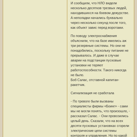
И сообщили, что НЛО видели
несколько десятков трезвых людей,
находившихся на боевом дежурстве.
А неполадки начались буквально
через несколько секунд после того,
как объект завис перед воротами.
По поводу электроснабжения
объяснили, что на базе имелись аж
три резервные системы. Но они не
понадобились, поскольку питание не
прерывалось. И даже в случае
аварии на подстанции пусковые
установки не теряют
работоспособности. Такого никогда
не было.
Боб Салас, отставной капитан-
ракетчик.
Сигнализация не сработала
- По тревоге были вызваны
специалисты фирмы «Боинг» - сами
мы не могли понять, что произошло, -
рассказал Салас. - Они провозились
целый день. Сказали, что на всех
десяти пусковых установках сгорели
электрические цепи системы
контроля и управления. Но по какой