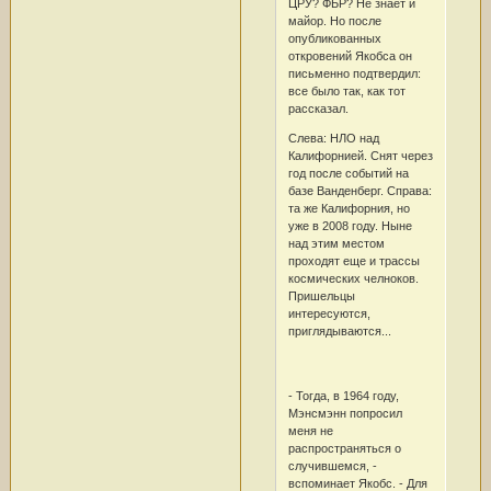
ЦРУ? ФБР? Не знает и
майор. Но после
опубликованных
откровений Якобса он
письменно подтвердил:
все было так, как тот
рассказал.
Слева: НЛО над
Калифорнией. Снят через
год после событий на
базе Ванденберг. Справа:
та же Калифорния, но
уже в 2008 году. Ныне
над этим местом
проходят еще и трассы
космических челноков.
Пришельцы
интересуются,
приглядываются...
- Тогда, в 1964 году,
Мэнсмэнн попросил
меня не
распространяться о
случившемся, -
вспоминает Якобс. - Для