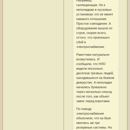
Например,
галлюцинации. Но к
неполадкам в пусковых
установках это не имеет
никакого отношения.
Простое совпадение. А
оборудование вышло из
строя, скорее всего,
оттого, что произошел
сбой в
электроснабжении.
Ракетчики натурально
возмутились. И
сообщили, что НЛО
видели несколько
десятков трезвых людей,
находившихся на боевом
дежурстве. А неполадки
начались буквально
через несколько секунд
после того, как объект
завис перед воротами.
По поводу
электроснабжения
объяснили, что на базе
имелись аж три
резервные системы. Но