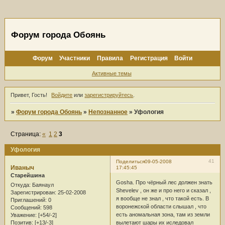
Форум города Обоянь
Форум
Участники
Правила
Регистрация
Войти
Активные темы
Привет, Гость!
Войдите
или
зарегистрируйтесь
.
»
Форум города Обоянь
»
Непознанное
»
Уфология
Страница:
«
1
2
3
Уфология
41
Поделиться
09-05-2008
Иваныч
17:45:45
Старейшина
Gosha. Про чёрный лес должен знать
Откуда:
Баянаул
Shevelev , он же и про него и сказал ,
Зарегистрирован
: 25-02-2008
я вообще не знал , что такой есть. В
Приглашений:
0
воронежской области слышал , что
Сообщений:
598
есть аномальная зона, там из земли
Уважение:
[+54/-2]
вылетают шары их иследовал
Позитив:
[+13/-3]