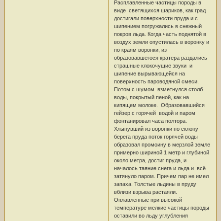
Расплавленные частицы породы в
виде светящихся шариков, как град
достигали поверхности пруда и с
шипением погружались в снежный
покров льда. Когда часть поднятой в
воздух земли опустилась в воронку и
по краям воронки, из
образовавшегося кратера раздались
страшные клокочущие звуки и
шипение вырывающейся на
поверхность пароводяной смеси.
Потом с шумом взметнулся столб
воды, покрытый пеной, как на
кипящем молоке. Образовавшийся
гейзер с горячей водой и паром
фонтанировал часа полтора.
Хлынувший из воронки по склону
берега пруда поток горячей воды
образовал промоину в мерзлой земле
примерно шириной 1 метр и глубиной
около метра, достиг пруда, и
началось таяние снега и льда и всё
затянуло паром. Причем пар не имел
запаха. Толстые льдины в пруду
вблизи взрыва растаяли.
Оплавленные при высокой
температуре мелкие частицы породы
оставили во льду углубления