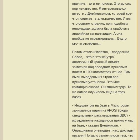
причине, так и не поняли. Это до сих
пор неизвестно. Я интересовался
вместе с Джеймисоном, который кое-
что понимает в электричестве. И вот
что совсем странно: при подобных
неполадках должна была сработать
аварийная сигнализация. А она
вообще не отреагировала... Будто
кто-то отключил...
Потом стало известно, - продолжил
Салас, - что в это же утро
аналогичный красный объект
заметили над соседним пусковым
полем в 100 километрах от нас. Там
были выведены из строя все
пусковые установки. Это мне
командир сказал. Он звонил туда. То
же самое случилось еще на трех
базах.
- Инцидентом на базе в Малстроме
занимались парни из AFOSI (Бюро
специальных расследований ВВС) -
их отделение находилось прямо у нас
на базе, - сказал Джеймисон. -
Опрашивали очевидцев, нас, доклады
писали. Но дело закончилось тем, что