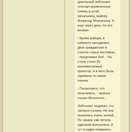
довольный лейтенант
отослал проявленную
пленку в штаб
начальнику, майору
Флоренцу Мэнсмэнну. А
еще через день тот его
вызвал.
- Кроме майора, в
кабинете находились
двое гражданских в
строгих серых костюмах,
- продолжает Боб. - На
столе стоял 35-
миллиметровый
проектор. А в него была
заряжена та самая
пленка.
- Посмотрите, что
получилось, - мрачно
сказал Мэнсмэнн...
Лейтенант подумал, что
запорол съемку. Но она
оказалась очень четкой...
По экрану уже летела
одинокая боеголовка. И
тут в кадре появилось