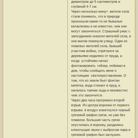
диаметром до 5 сантиметров и
глубиной 4-7 см.
Через несколько минут жители села
стали понимать, что в природе
произошли какие-то не бывалые
катаклизмы и не известно, чем они
могут закончиться. Страшный ужас с
запозданием охватил жителей села, и
они мигом покинули улицу. Один из
пожилых жителей села, бывший
участник войны, спрятался за
деревьями недалеко от пруда, а
когда устойчиво начал
фонтанировать гейзер, побежал в
дом, чтобы сообщить жене о
настоящем светопреставлении. О
том, что из земли бьет фонтан
кипятка, вода стекает в пруд, и
началось таяние льда и неизвестно
чем это закончится.
Через два часа прогремел второй
взрыв. Из центра воронки от первого
взрыва в воздух взметнулся черный
грязевой грифон грязи, но уже без
пламени. Большая часть грязи
опустилась в воронку, раздались
клокочущие звуки с выбросом пара и
грязевой грифон был заглушен.