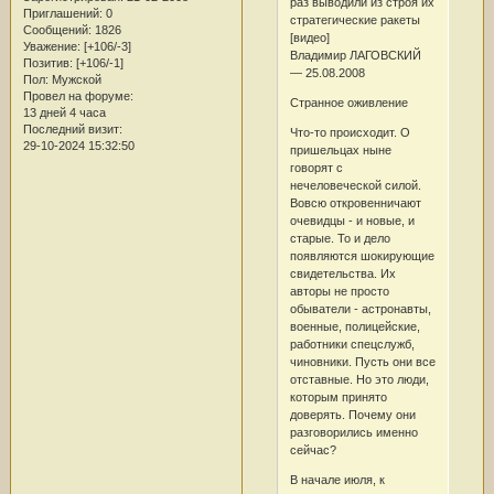
раз выводили из строя их
Приглашений:
0
стратегические ракеты
Сообщений:
1826
[видео]
Уважение:
[+106/-3]
Владимир ЛАГОВСКИЙ
Позитив:
[+106/-1]
— 25.08.2008
Пол:
Мужской
Провел на форуме:
Странное оживление
13 дней 4 часа
Последний визит:
Что-то происходит. О
29-10-2024 15:32:50
пришельцах ныне
говорят с
нечеловеческой силой.
Вовсю откровенничают
очевидцы - и новые, и
старые. То и дело
появляются шокирующие
свидетельства. Их
авторы не просто
обыватели - астронавты,
военные, полицейские,
работники спецслужб,
чиновники. Пусть они все
отставные. Но это люди,
которым принято
доверять. Почему они
разговорились именно
сейчас?
В начале июля, к