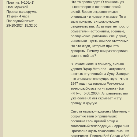
Что-то происходит. О пришельцах
Позитив:
[+106/-1]
ныне говорят с нечеловеческой
Пол:
Мужской
Провел на форуме:
силой. Вовсю откровенничают
13 дней 4 часа
очевидцы - и новые, и старые. То и
Последний визит:
дело появляются шокирующие
29-10-2024 15:32:50
свидетельства. Их авторы не просто
обыватели - астронавты, военные,
полицейские, работники спецслужб,
чиновники. Пусть они все отставные.
Но это люди, которым принято
доверять. Почему они разговорились
именно сейчас?
В начале июля, к примеру, сильно
удивил Эдгар Митчелл - астронавт,
шестым ступивший на Луну. Заверил,
что инопланетяне существуют, что в
1947 году под городом Розуэллом
точно разбилась их «тарелка» (см.
«КП» от 5.08.2008). А правительство
уже более 60 лет скрывает и эту
правду, и другую.
Спустя неделю - вдогонку Митчеллу -
сокрытию тайн о пришельцах
посвятил свой прямой эфир и
знаменитый телеведущий Ларри Кинг.
Пригласил «дать показания» бывших
ракетчиков. Пришли Боб Салас и Боб