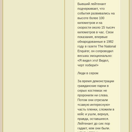
Бывший лейтенант
подчеркивает, что
события развивались на
высоте более 100
километров и на
скорости около 15 тысяч
километров в час. Свои
показания, впервые
обнародованные в 1982
году в газете The National
Enquirer, он сопроводил
весьма эмоционально:
«Я видел это! Видел,
черт побери!»
Люди в сером
За время демонстрации
гражданские парни в
серых костюмах не
проронили ни слова.
Потом они отрезали
«самую интересную»
часть пленки, сложили в
кейс и ушли, вернув,
правда, оставшееся.
Лейтенант до сих пор
гадает, кем они были.