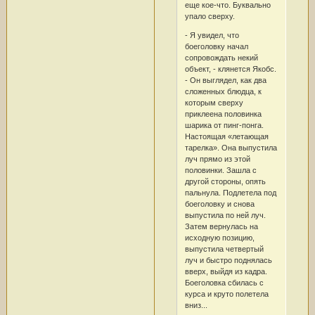
еще кое-что. Буквально
упало сверху.
- Я увидел, что
боеголовку начал
сопровождать некий
объект, - клянется Якобс.
- Он выглядел, как два
сложенных блюдца, к
которым сверху
приклеена половинка
шарика от пинг-понга.
Настоящая «летающая
тарелка». Она выпустила
луч прямо из этой
половинки. Зашла с
другой стороны, опять
пальнула. Подлетела под
боеголовку и снова
выпустила по ней луч.
Затем вернулась на
исходную позицию,
выпустила четвертый
луч и быстро поднялась
вверх, выйдя из кадра.
Боеголовка сбилась с
курса и круто полетела
вниз...