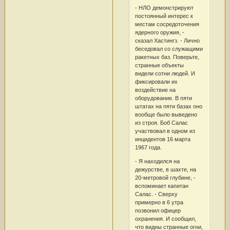
- НЛО демонстрируют
постоянный интерес к
местам сосредоточения
ядерного оружия, -
сказал Хастингз. - Лично
беседовал со служащими
ракетных баз. Поверьте,
странные объекты
видели сотни людей. И
фиксировали их
воздействие на
оборудование. В пяти
штатах на пяти базах оно
вообще было выведено
из строя. Боб Салас
участвовал в одном из
инцидентов 16 марта
1967 года.
- Я находился на
дежурстве, в шахте, на
20-метровой глубине, -
вспоминает капитан
Салас. - Сверху
примерно в 6 утра
позвонил офицер
охранения. И сообщил,
что видны странные огни,