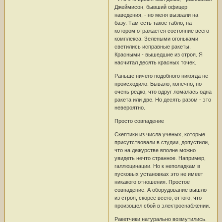
Джеймисон, бывший офицер
наведения, - но меня вызвали на
базу. Там есть такое табло, на
котором отражается состояние всего
комплекса. Зелеными огоньками
светились исправные ракеты.
Красными - вышедшие из строя. Я
насчитал десять красных точек.
Раньше ничего подобного никогда не
происходило. Бывало, конечно, но
очень редко, что вдруг ломалась одна
ракета или две. Но десять разом - это
невероятно.
Просто совпадение
Скептики из числа ученых, которые
присутствовали в студии, допустили,
что на дежурстве вполне можно
увидеть нечто странное. Например,
галлюцинации. Но к неполадкам в
пусковых установках это не имеет
никакого отношения. Простое
совпадение. А оборудование вышло
из строя, скорее всего, оттого, что
произошел сбой в электроснабжении.
Ракетчики натурально возмутились.