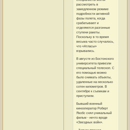
рассмотреть в
замедленном режиме
подробности активной
фазы полета, когда
срабатывают и
отделяются разгонные
ступени ракеты.
Поскольку в то время
весьма часто случалось,
что «Атласы»
взрывались.
В августе из Бостонского
университета привезли
специальный телескоп. С
его помощью можно
было снимать объекты,
удаленные на несколько
сотен километров. В
сентябре к съемкам и
приступили.
Бывший военный
кинооператор Роберт
Якобс снял уникальный
фильм - нечто вроде
«Звездных войн».
- Запуск прошел