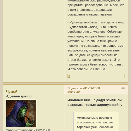
командование ВВС распорядилось
прекратить расследование. А все, кто
в нем участвовал, подписали
соглашение о неразглашении.
- Руководство базы стало делать вид,
- удивляется Салас, - что ничего
особенного не случилось. Обычные
неполадки, которые были успешно
устранены. Но лично мне крайне
неприятно сознавать, что существует
возможность, причем неизвестная
нам, за доли секунды вывести из
строя баллистические ракеты. Это
прямая угроза безопасности страны.
И это совсем не смешно.
0
46
Поделиться
01-09-2008
Чужой
20:48:29
Администратор
Инопланетяне не дадут землянам
развязать третью мировую войну
Американские военные
признались: «летающие
тарелки» уже несколько
Зарегистрирован
: 21-02-2008