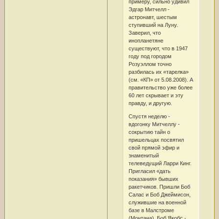
примеру, сильно удивил
Эдгар Митчелл -
астронавт, шестым
ступивший на Луну.
Заверил, что
инопланетяне
существуют, что в 1947
году под городом
Розуэллом точно
разбилась их «тарелка»
(см. «КП» от 5.08.2008). А
правительство уже более
60 лет скрывает и эту
правду, и другую.
Спустя неделю -
вдогонку Митчеллу -
сокрытию тайн о
пришельцах посвятил
свой прямой эфир и
знаменитый
телеведущий Ларри Кинг.
Пригласил «дать
показания» бывших
ракетчиков. Пришли Боб
Салас и Боб Джеймисон,
служившие на военной
базе в Малстроме
(Монтана). Боб Якобс -