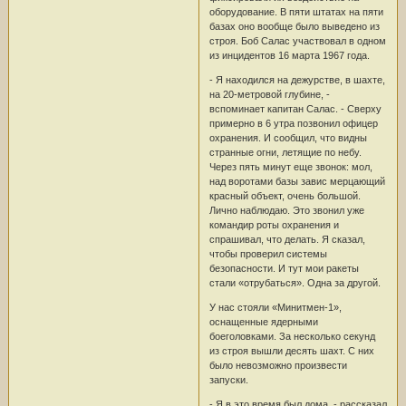
оборудование. В пяти штатах на пяти
базах оно вообще было выведено из
строя. Боб Салас участвовал в одном
из инцидентов 16 марта 1967 года.
- Я находился на дежурстве, в шахте,
на 20-метровой глубине, -
вспоминает капитан Салас. - Сверху
примерно в 6 утра позвонил офицер
охранения. И сообщил, что видны
странные огни, летящие по небу.
Через пять минут еще звонок: мол,
над воротами базы завис мерцающий
красный объект, очень большой.
Лично наблюдаю. Это звонил уже
командир роты охранения и
спрашивал, что делать. Я сказал,
чтобы проверил системы
безопасности. И тут мои ракеты
стали «отрубаться». Одна за другой.
У нас стояли «Минитмен-1»,
оснащенные ядерными
боеголовками. За несколько секунд
из строя вышли десять шахт. С них
было невозможно произвести
запуски.
- Я в это время был дома, - рассказал