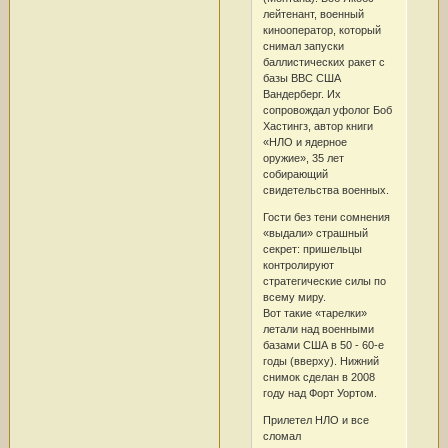
лейтенант, военный
кинооператор, который
снимал запуски
баллистических ракет с
базы ВВС США
Вандерберг. Их
сопровождал уфолог Боб
Хастингз, автор книги
«НЛО и ядерное
оружие», 35 лет
собирающий
свидетельства военных.
Гости без тени сомнения
«выдали» страшный
секрет: пришельцы
контролируют
стратегические силы по
всему миру.
Вот такие «тарелки»
летали над военными
базами США в 50 - 60-е
годы (вверху). Нижний
снимок сделан в 2008
году над Форт Уортом.
Прилетел НЛО и все
сломал