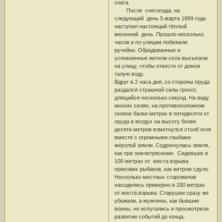
снега.
После снегопада, на
следующий день 5 марта 1999 года
наступил настоящий тёплый
весенний день. Прошло несколько
часов и по улицам побежали
ручейки. Обрадованные и
успокоенные жители села высыпали
на улицу, чтобы отвести от домов
талую воду.
Вдруг в 2 часа дня, со стороны пруда
раздался страшной силы грохот,
длящийся несколько секунд. На виду
многих селян, на противоположном
склоне балки метрах в пятидесяти от
пруда в воздух на высоту более
десяти метров взметнулся столб огня
вместе с огромными глыбами
мёрзлой земли. Содрогнулась земля,
как при землетрясении. Сидевших в
100 метрах от места взрыва
приезжих рыбаков, как ветром сдуло.
Несколько местных старожилов
находились примерно в 200 метрах
от места взрыва. Старушки сразу же
убежали, а мужчины, как бывшие
воины, не испугались и просмотрели
развитие событий до конца.