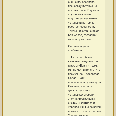
они не понадобились,
поскольку питание не
прерывалось. И даже в
случае аварии на
подстанции пусковые
установки не теряют
работоспособности.
Такого никогда не было.
Боб Салас, отставной
капитан-ракетчик.
Сигнализация не
сработала
- По тревоге были
вызваны специалисты
фирмы «Боинг» - сами
мы не могли понять, что
произошло, - рассказал
Салас. - Они
провозились целый день.
Сказали, что на всех
десяти пусковых
установках сгорели
электрические цепи
системы контроля и
управления. Но по какой
причине, так и не поняли.
Это до сих пор