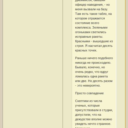
офицер наведения, - но
меня вызвали на базу.
Там есть такое табло, на
котором отражается
состояние всего
комплекса. Зелеными
огоньками светились
исправные ракеты.
Красными - вышедшие из
строя. Я насчитал десять
красных точек.
Раньше ничего подобного
никогда не происходило.
Бывало, конечно, но
очень редко, что вдруг
ломалась одна ракета
или две. Но десять разом
- это невероятно.
Просто совпадение
Скептики из числа
ученых, которые
присутствовали в студии,
допустили, что на
дежурстве вполне можно
увидеть нечто странное.