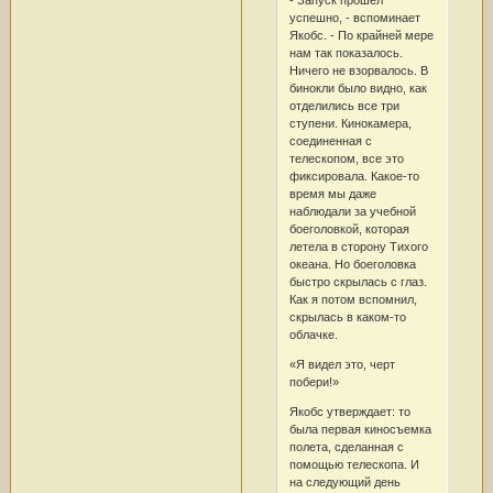
успешно, - вспоминает
Якобс. - По крайней мере
нам так показалось.
Ничего не взорвалось. В
бинокли было видно, как
отделились все три
ступени. Кинокамера,
соединенная с
телескопом, все это
фиксировала. Какое-то
время мы даже
наблюдали за учебной
боеголовкой, которая
летела в сторону Тихого
океана. Но боеголовка
быстро скрылась с глаз.
Как я потом вспомнил,
скрылась в каком-то
облачке.
«Я видел это, черт
побери!»
Якобс утверждает: то
была первая киносъемка
полета, сделанная с
помощью телескопа. И
на следующий день