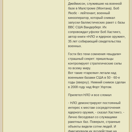
Джеймисон, служившие на военной
базе в Малстроме (Монтана). Боб
Якобс - лейтенант, военный
кинооператор, который снимал
запуски баллистических ракет с базы
ВВС США Вандерберг. Их
сопровождал уфолог Боб Хастингз,
автор книги «НЛО и ядерное оружие»,
35 лет собирающий свидетельства
военных.
Гости без тени сомнения «выдали»
страшный секрет: пришельцы
контролируют стратегические силы
по всему миру.
Вот такие «тарелки» летали над
военными базами США в 50 - 60-е
годы (вверху). Нижний снимок сделан
в 2008 году над Форт Уортом.
Прилетел НЛО и все сломал
- НЛО демонстрируют постоянный
интерес к местам сосредоточения
ядерного оружия, - сказал Хастингз. -
Лично беседовал со служащими
ракетных баз. Поверьте, странные
объекты видели сотни людей. И
фиксировали их воздействие на