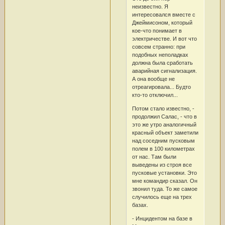
неизвестно. Я
интересовался вместе с
Джеймисоном, который
кое-что понимает в
электричестве. И вот что
совсем странно: при
подобных неполадках
должна была сработать
аварийная сигнализация.
А она вообще не
отреагировала... Будто
кто-то отключил...
Потом стало известно, -
продолжил Салас, - что в
это же утро аналогичный
красный объект заметили
над соседним пусковым
полем в 100 километрах
от нас. Там были
выведены из строя все
пусковые установки. Это
мне командир сказал. Он
звонил туда. То же самое
случилось еще на трех
базах.
- Инцидентом на базе в