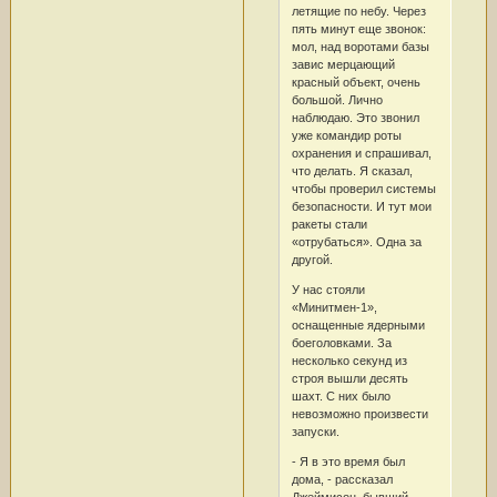
летящие по небу. Через
пять минут еще звонок:
мол, над воротами базы
завис мерцающий
красный объект, очень
большой. Лично
наблюдаю. Это звонил
уже командир роты
охранения и спрашивал,
что делать. Я сказал,
чтобы проверил системы
безопасности. И тут мои
ракеты стали
«отрубаться». Одна за
другой.
У нас стояли
«Минитмен-1»,
оснащенные ядерными
боеголовками. За
несколько секунд из
строя вышли десять
шахт. С них было
невозможно произвести
запуски.
- Я в это время был
дома, - рассказал
Джеймисон, бывший