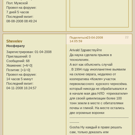
Пол:
Мужской
Провел на форуме:
7 дней 5 часов
Последний визит:
08-08-2008 08:49:24
22
Поделиться
23-04-2008
Shevelev
14:05:59
Носферату
Arivald Здравствуйте
Зарегистрирован
: 01-04-2008
Да наука сделала прыжок в
Приглашений:
0
технологиях.
Сообщений:
68
А вот как объяснить случай
Уважение:
[+4/-0]
. В 1994 году инопланетяне выявили
Позитив:
[+1/-0]
на склоне оврага, недалеко от
Провел на форуме:
14 часов 5 минут
кооператива «Кожля» участок
Последний визит:
первоклассного курского чернозёма.
04-11-2008 16:24:57
который никогда не обрабатывался и
в начале мая два НЛО «прихватили»
для своей цивилизации более 100
тонн земли в месте с обитателями
почвы и глиной. На месте остались
две огромные воронки
-------------------------------------------------
--------
Gosha Ну каждый в праве решать
сам, только доказать или