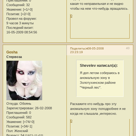
Приглашений:
0
какая-то неправильная и не видно
Сообщений:
32
чтобы на нем что-нибудь вращалось.
Уважение:
[+1/-0]
Позитив:
[+2/-0]
0
Провел на форуме:
9 часов 3 минуты
Последний визит:
16-05-2009 08:54:56
40
Поделиться
08-05-2008
Gosha
23:23:19
Стервоза
Shevelev написал(а):
Я доп летом собераюсь в
аномальную зону в
Золотухинском районе
"Черный лес".
Откуда:
Обоянь
Раскажите кто нибудь про эту
Зарегистрирован
: 26-02-2008
аномальную зону поподробнее я не
Приглашений:
0
когда не слышала ,интересно.
Сообщений:
582
0
Уважение:
[+74/-0]
Позитив:
[+34/-1]
Пол:
Женский
Возраст:
54
[1971-11-02]