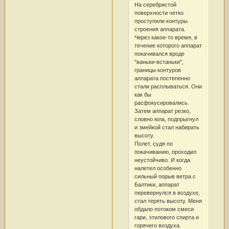
На серебристой
поверхности четко
проступили контуры
строения аппарата.
Через какое-то время, в
течение которого аппарат
покачивался вроде
"ваньки-встаньки",
границы контуров
аппарата постепенно
стали расплываться. Они
как бы
расфокусировались.
Затем аппарат резко,
словно юла, подпрыгнул
и змейкой стал набирать
высоту.
Полет, судя по
покачиванию, проходил
неустойчиво. И когда
налетел особенно
сильный порыв ветра с
Балтики, аппарат
перевернулся в воздухе,
стал терять высоту. Меня
обдало потоком смеси
гари, этилового спирта и
горячего воздуха.