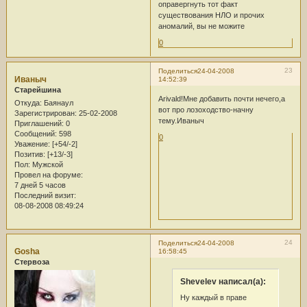
оправергнуть тот факт
существования НЛО и прочих
аномалий, вы не можите
0
23
Поделиться
24-04-2008
Иваныч
14:52:39
Старейшина
Arivald!Мне добавить почти нечего,а
Откуда:
Баянаул
вот про лозоходство-начну
Зарегистрирован
: 25-02-2008
тему.Иваныч
Приглашений:
0
Сообщений:
598
0
Уважение:
[+54/-2]
Позитив:
[+13/-3]
Пол:
Мужской
Провел на форуме:
7 дней 5 часов
Последний визит:
08-08-2008 08:49:24
24
Поделиться
24-04-2008
Gosha
16:58:45
Стервоза
Shevelev написал(а):
Ну каждый в праве