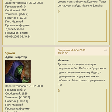
угодна хоть к чёрту на Кулички. Тогда
Зарегистрирован
: 25-02-2008
согласуем и айда. Иваныч :jumping:
Приглашений:
0
Сообщений:
598
0
Уважение:
[+54/-2]
Позитив:
[+13/-3]
Пол:
Мужской
Провел на форуме:
7 дней 5 часов
Последний визит:
08-08-2008 08:49:24
34
Поделиться
26-04-2008
Чужой
13:53:50
Администратор
Иваныч
Да мне хоть с одним походом
получилось бы.. Работать буду скоро
один и подменить некому будет, а
одновременно в двух местах не
побывать.. Мож только с разрывом в
год.
Зарегистрирован
: 21-02-2008
Приглашений:
0
0
Сообщений:
1826
Уважение:
[+106/-3]
Позитив:
[+106/-1]
Пол:
Мужской
Провел на форуме: