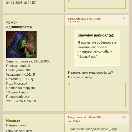
0
04-11-2008 16:24:57
32
Поделиться
26-04-2008
Чужой
12:32:08
Администратор
Shevelev написал(а):
Я доп летом собераюсь в
аномальную зону в
Золотухинском районе
"Черный лес".
Зарегистрирован
: 21-02-2008
Приглашений:
0
Сообщений:
1826
Иваныч, мож туда сорвёмся?
Уважение:
[+106/-3]
Интересно ведь..
Позитив:
[+106/-1]
Пол:
Мужской
0
Провел на форуме:
13 дней 4 часа
Последний визит:
29-10-2024 15:32:50
33
Поделиться
26-04-2008
Иваныч
13:34:27
Старейшина
Тока после похода по реке , куда
Откуда:
Баянаул