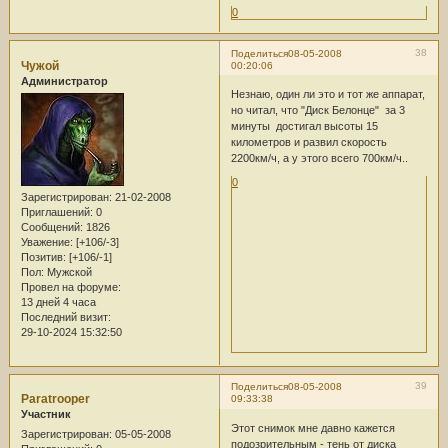
0
38
Поделиться
08-05-2008
Чужой
00:20:06
Администратор
Незнаю, один ли это и тот же аппарат,
но читал, что "Диск Белонце" за 3
минуты достигал высоты 15
километров и развил скорость
2200км/ч, а у этого всего 700км/ч..
0
Зарегистрирован
: 21-02-2008
Приглашений:
0
Сообщений:
1826
Уважение:
[+106/-3]
Позитив:
[+106/-1]
Пол:
Мужской
Провел на форуме:
13 дней 4 часа
Последний визит:
29-10-2024 15:32:50
39
Поделиться
08-05-2008
Paratrooper
09:33:38
Участник
Этот снимок мне давно кажется
Зарегистрирован
: 05-05-2008
подозрительным - тень от диска