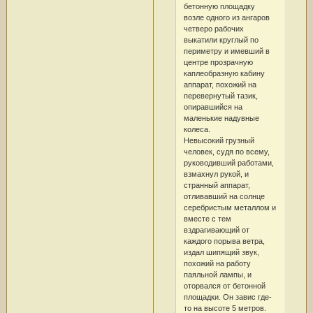
бетонную площадку
возле одного из ангаров
четверо рабочих
выкатили круглый по
периметру и имевший в
центре прозрачную
каплеобразную кабину
аппарат, похожий на
перевернутый тазик,
опиравшийся на
маленькие надувные
колеса.
Невысокий грузный
человек, судя по всему,
руководивший работами,
взмахнул рукой, и
странный аппарат,
отливавший на солнце
серебристым металлом и
вместе с тем
вздрагивающий от
каждого порыва ветра,
издал шипящий звук,
похожий на работу
паяльной лампы, и
оторвался от бетонной
площадки. Он завис где-
то на высоте 5 метров.