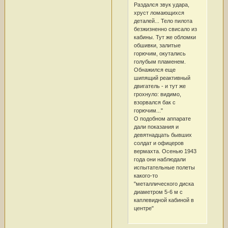
Раздался звук удара,
хруст ломающихся
деталей... Тело пилота
безжизненно свисало из
кабины. Тут же обломки
обшивки, залитые
горючим, окутались
голубым пламенем.
Обнажился еще
шипящий реактивный
двигатель - и тут же
грохнуло: видимо,
взорвался бак с
горючим..."
О подобном аппарате
дали показания и
девятнадцать бывших
солдат и офицеров
вермахта. Осенью 1943
года они наблюдали
испытательные полеты
какого-то
"металлического диска
диаметром 5-6 м с
каплевидной кабиной в
центре"