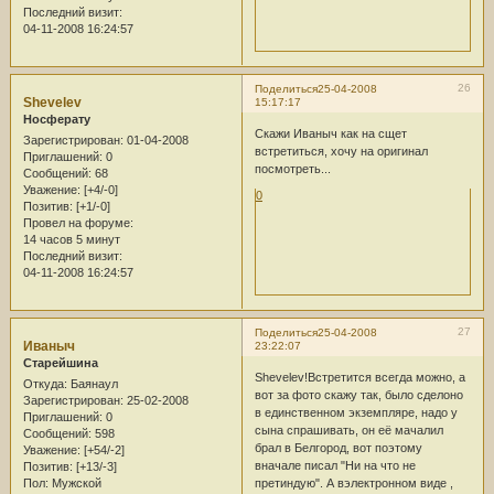
Последний визит:
04-11-2008 16:24:57
26
Поделиться
25-04-2008
Shevelev
15:17:17
Носферату
Скажи Иваныч как на сщет
Зарегистрирован
: 01-04-2008
встретиться, хочу на оригинал
Приглашений:
0
посмотреть...
Сообщений:
68
Уважение:
[+4/-0]
0
Позитив:
[+1/-0]
Провел на форуме:
14 часов 5 минут
Последний визит:
04-11-2008 16:24:57
27
Поделиться
25-04-2008
Иваныч
23:22:07
Старейшина
Shevelev!Встретится всегда можно, а
Откуда:
Баянаул
вот за фото скажу так, было сделоно
Зарегистрирован
: 25-02-2008
в единственном экземпляре, надо у
Приглашений:
0
сына спрашивать, он её мачалил
Сообщений:
598
брал в Белгород, вот поэтому
Уважение:
[+54/-2]
вначале писал "Ни на что не
Позитив:
[+13/-3]
Пол:
Мужской
претиндую". А вэлектронном виде ,