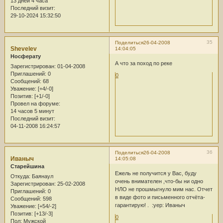
13 дней 4 часа
Последний визит:
29-10-2024 15:32:50
35
Поделиться
26-04-2008
Shevelev
14:04:05
Носферату
А что за поход по реке
Зарегистрирован
: 01-04-2008
Приглашений:
0
0
Сообщений:
68
Уважение:
[+4/-0]
Позитив:
[+1/-0]
Провел на форуме:
14 часов 5 минут
Последний визит:
04-11-2008 16:24:57
36
Поделиться
26-04-2008
Иваныч
14:05:08
Старейшина
Ежель не получится у Вас, буду
Откуда:
Баянаул
очень внимателен ,что-бы ни одно
Зарегистрирован
: 25-02-2008
НЛО не прошмыгнуло мим нас. Отчет
Приглашений:
0
в виде фото и письменного отчёта-
Сообщений:
598
гарантирую! . :yep: Иваныч
Уважение:
[+54/-2]
Позитив:
[+13/-3]
0
Пол:
Мужской