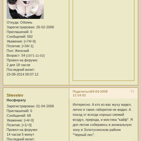
Откуда:
Обоянь
Зарегистрирован
: 26-02-2008
Приглашений:
0
Сообщений:
582
Уважение:
[+74/-0]
Позитив:
[+34/-1]
Пол:
Женский
Возраст:
54
[1971-11-02]
Провел на форуме:
2 дня 18 часов
Последний визит:
23-08-2014 00:07:12
31
Поделиться
26-04-2008
Shevelev
12:24:02
Носферату
Интересно. А кто из вас муху видел,
Зарегистрирован
: 01-04-2008
лично я таких габоритов не видал. А
Приглашений:
0
поход эт всегда хорошо свежий
Сообщений:
68
воздух, природа, и мистика "кайф". Я
Уважение:
[+4/-0]
доп летом собераюсь в аномальную
Позитив:
[+1/-0]
зону в Золотухинском районе
Провел на форуме:
14 часов 5 минут
"Черный лес".
Последний визит: