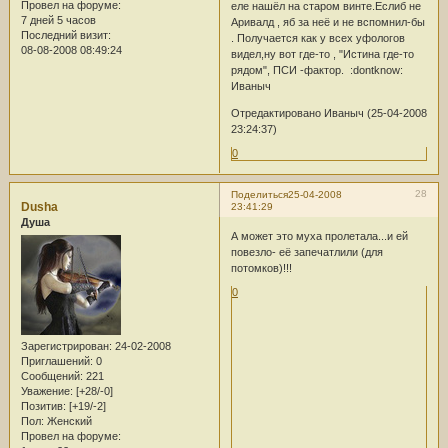
Провел на форуме:
еле нашёл на старом винте.Еслиб не
7 дней 5 часов
Аривалд , яб за неё и не вспомнил-бы
Последний визит:
. Получается как у всех уфологов
08-08-2008 08:49:24
видел,ну вот где-то , "Истина где-то
рядом", ПСИ -фактор. :dontknow:
Иваныч
Отредактировано Иваныч (25-04-2008
23:24:37)
0
28
Поделиться
25-04-2008
Dusha
23:41:29
Душа
А может это муха пролетала...и ей
повезло- её запечатлили (для
потомков)!!!
0
Зарегистрирован
: 24-02-2008
Приглашений:
0
Сообщений:
221
Уважение:
[+28/-0]
Позитив:
[+19/-2]
Пол:
Женский
Провел на форуме: