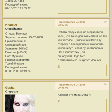
1 день 22 часа
Последний визит:
07-10-2013 21:09:37
29
Поделиться
25-04-2008
Иваныч
23:57:39
Старейшина
Ребята-форумчане,не огорчайтеся
Откуда:
Баянаул
коль , что-то на данный момент не так
Зарегистрирован
: 25-02-2008
как хотелось , живём жеж.Вот в ту
Приглашений:
0
сторону в поход пойдём, мож опять
Сообщений:
598
какой нибуть хвакт существования
Уважение:
[+54/-2]
НЛО запечатлим , аль
Позитив:
[+13/-3]
Пол:
Мужской
обнаружим.Надо быть
Провел на форуме:
"Романтиками". :surprise: Иваныч
7 дней 5 часов
0
Последний визит:
08-08-2008 08:49:24
30
Поделиться
26-04-2008
Gosha
00:56:05
Стервоза
А может эта муха-мутант.
0