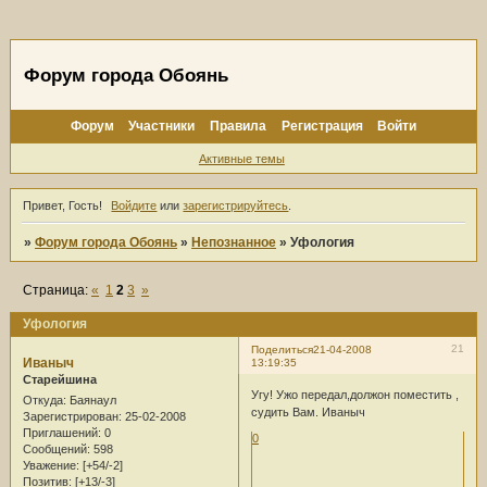
Форум города Обоянь
Форум
Участники
Правила
Регистрация
Войти
Активные темы
Привет, Гость!
Войдите
или
зарегистрируйтесь
.
»
Форум города Обоянь
»
Непознанное
»
Уфология
Страница:
«
1
2
3
»
Уфология
21
Поделиться
21-04-2008
Иваныч
13:19:35
Старейшина
Угу! Ужо передал,должон поместить ,
Откуда:
Баянаул
судить Вам. Иваныч
Зарегистрирован
: 25-02-2008
Приглашений:
0
0
Сообщений:
598
Уважение:
[+54/-2]
Позитив:
[+13/-3]