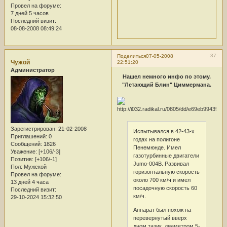
Провел на форуме:
7 дней 5 часов
Последний визит:
08-08-2008 08:49:24
37
Поделиться
07-05-2008
Чужой
22:51:20
Администратор
Нашел немного инфо по этому.
"Летающий Блин" Циммермана.
Зарегистрирован
: 21-02-2008
Испытывался в 42-43-х
Приглашений:
0
годах на полигоне
Сообщений:
1826
Пенемюнде. Имел
Уважение:
[+106/-3]
газотурбинные двигатели
Позитив:
[+106/-1]
Jumo-004B. Развивал
Пол:
Мужской
горизонтальную скорость
Провел на форуме:
около 700 км/ч и имел
13 дней 4 часа
посадочную скорость 60
Последний визит:
км/ч.
29-10-2024 15:32:50
Аппарат был похож на
перевернутый вверх
дном тазик, диаметром 5-