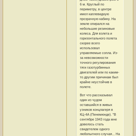
6 м. Круглый по
периметру, в центре
имел каплевидную
прозрачную кабину. На
земле опирался на
небольшие резиновые
колеса. Для взлета и
горизонтального полета
скорее всего
использовал
управляемые сопла. Из-
за невозможности
точного регулирования
тяги газотурбинных
двигателей или по каким-
то другим причинам был
крайне неустойчив в
полете.
Вот что рассказывал
один из чудом
оставшийся в живых
узников концлагеря в
КЦ-4А (Пенемюнде). "В
сентябре 1943 года мне
довелось стать
свидетелем одного
любопытного случая... На