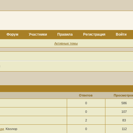
Форум
Участники
Правила
Регистрация
Войти
Активные темы
я
Ответов
Просмотро
0
586
0
107
2
83
хид
Kissnop
0
112