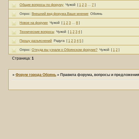
Общие вопросы по форуму
Чужой
[
1
2
3
…
7
]
Опрос:
Внешний вид форума.Ваше мнение
Обоянь
Новое на форуме
Чужой
[
1
2
3
…
8
]
Технические вопросы
Чужой
[
1
2
3
4
]
Прошу разъяснений
Радуга
[
1
2
3
4
5
]
Опрос:
Откуда вы узнали о Обоянском форуме?
Чужой
[
1
2
]
Страница:
1
»
Форум города Обоянь
»
Правила форума, вопросы и предложени