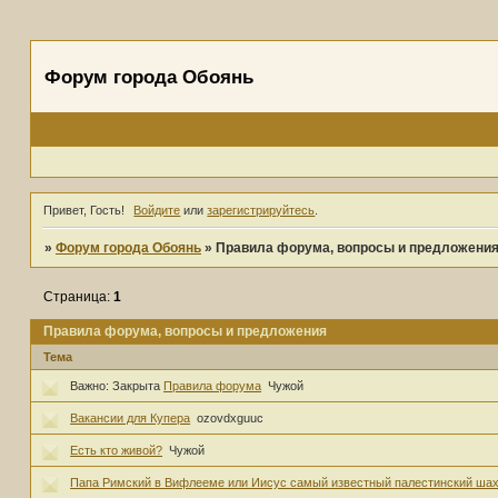
Форум города Обоянь
Привет, Гость!
Войдите
или
зарегистрируйтесь
.
»
Форум города Обоянь
»
Правила форума, вопросы и предложени
Страница:
1
Правила форума, вопросы и предложения
Тема
Важно:
Закрыта
Правила форума
Чужой
Вакансии для Купера
ozovdxguuc
Есть кто живой?
Чужой
Папа Римский в Вифлееме или Иисус самый известный палестинский ша