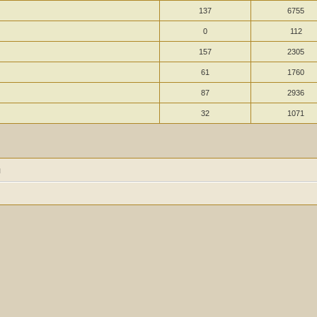
137
6755
0
112
157
2305
61
1760
87
2936
32
1071
я