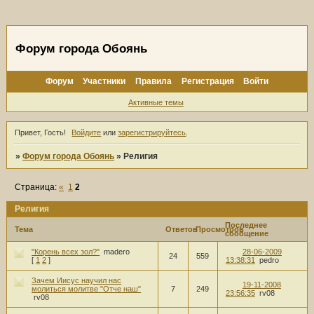
Форум города Обоянь
Форум
Участники
Правила
Регистрация
Войти
Активные темы
Привет, Гость!
Войдите
или
зарегистрируйтесь
.
»
Форум города Обоянь
»
Религия
Страница:
«
1
2
Религия
Последнее
Тема
Ответов
Просмотров
сообщение
"Корень всех зол?"
madero
28-06-2009
24
559
[
1
2
]
13:38:31
pedro
Зачем Иисус научил нас
19-11-2008
молиться молитве "Отче наш"
7
249
23:56:35
rv08
rv08