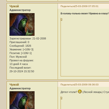
Чужой
Поделиться
25-03-2009 07:05:01
Администратор
В голову только лезет "бревно в глазу"
0
Зарегистрирован
: 21-02-2008
Приглашений:
0
Сообщений:
1826
Уважение:
[+106/-3]
Позитив:
[+106/-1]
Пол:
Мужской
Провел на форуме:
13 дней 4 часа
Последний визит:
29-10-2024 15:32:50
Чужой
Поделиться
25-03-2009 09:36:03
Администратор
Дятел чтоли?
(Лесной лекарь) Сту
0