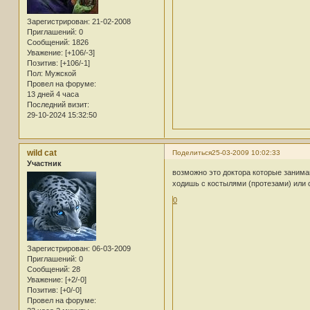
Зарегистрирован
: 21-02-2008
Приглашений:
0
Сообщений:
1826
Уважение:
[+106/-3]
Позитив:
[+106/-1]
Пол:
Мужской
Провел на форуме:
13 дней 4 часа
Последний визит:
29-10-2024 15:32:50
wild cat
Поделиться
25-03-2009 10:02:33
Участник
возможно это доктора которые заним
ходишь с костылями (протезами) или 
0
Зарегистрирован
: 06-03-2009
Приглашений:
0
Сообщений:
28
Уважение:
[+2/-0]
Позитив:
[+0/-0]
Провел на форуме: