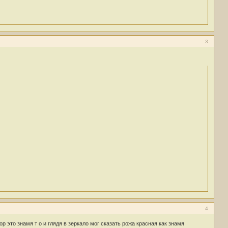
3
4
р это знамя т о и глядя в зеркало мог сказать рожа красная как знамя