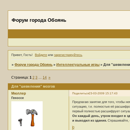
Форум города Обоянь
Привет, Гость!
Войдите
или
зарегистрируйтесь
.
»
Форум города Обоянь
»
Интеллектуальные игры
»
Для "шевелени
Страница:
1
2
3
…
14
»
Для "шевеления" мозгов
Мюллер
Поделиться
23-03-2009 15:17:43
Геноссе
Предлагаю занятие для того, чтобы не
ситуацию, т.е. полностью её расшифров
первый полностью расшифрует ситуац
Он каждый день, утром входил в зда
и выходил из здания.
Спрашивайте, 
0