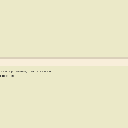
аются переломами, плохо срослось
с тростью