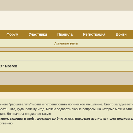
Форум
Участники
Правила
Регистрация
Войти
Активные темы
я" мозгов
много "расшевелить" мозги и потренировать логическое мышление. Кто-то загадывает 
ать - кто, куда, почему и т.д. Можно задавать любые вопросы, на которые можно ответ
ию. Для начала предлагаю такую.
ние, заходил в лифт, доезжал до 6-го этажа, выходил из лифта и шел пешком до 
отвечаю.