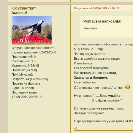
Косухинстрит
Поделиться
24-03-2009 22:04:48
Бывалый
Primavera написал(а):
Капитан?
логично, конечно, а обосновать....я тер
Откуда:
Московская область
а ну конечно... :flag:
Зарегистрирован
: 02-03-2008
"Но однажды капитан
Приглашений:
0
Был в одной из дальних стран
Сообщений:
355
И влюбился
Уважение:
[+73/-0]
Как простой мальчуган.
Позитив:
[+47/-0]
Раз пятнадцать он
краснел
,
Пол:
Мужской
Заикался и бледнел,
Возраст:
44
[1982-02-25]
Но в любви ей
Провел на форуме:
Объясниться не посмел." :shine:
2 дня 20 часов
Последний визит:
Ну и припев:"......Ведь
улыбка
-
12-09-2010 20:39:13
Это
флаг
корабля!"
Из песни слов не выкенеш! :cool:
Загадка разгадана?
Отредактировано Косухинстрит (24-03-
+1