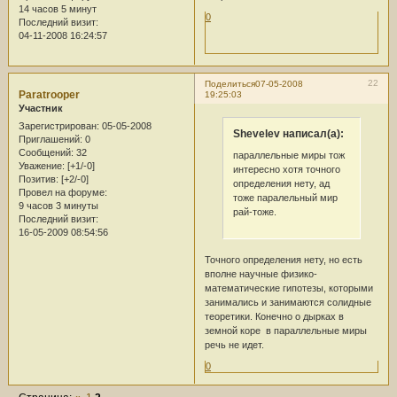
14 часов 5 минут
0
Последний визит:
04-11-2008 16:24:57
22
Поделиться
07-05-2008
Paratrooper
19:25:03
Участник
Зарегистрирован
: 05-05-2008
Shevelev написал(а):
Приглашений:
0
Сообщений:
32
параллельные миры тож
Уважение:
[+1/-0]
интересно хотя точного
Позитив:
[+2/-0]
определения нету, ад
Провел на форуме:
тоже паралельный мир
9 часов 3 минуты
рай-тоже.
Последний визит:
16-05-2009 08:54:56
Точного определения нету, но есть
вполне научные физико-
математические гипотезы, которыми
занимались и занимаются солидные
теоретики. Конечно о дырках в
земной коре в параллельные миры
речь не идет.
0