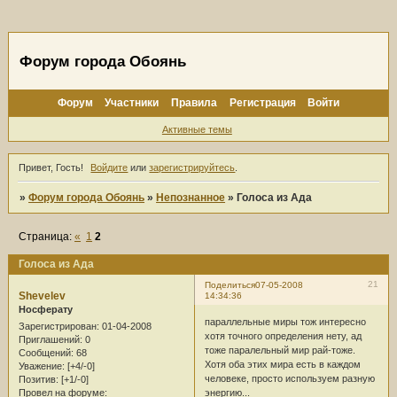
Форум города Обоянь
Форум
Участники
Правила
Регистрация
Войти
Активные темы
Привет, Гость!
Войдите
или
зарегистрируйтесь
.
»
Форум города Обоянь
»
Непознанное
»
Голоса из Ада
Страница:
«
1
2
Голоса из Ада
21
Поделиться
07-05-2008
Shevelev
14:34:36
Носферату
параллельные миры тож интересно
Зарегистрирован
: 01-04-2008
хотя точного определения нету, ад
Приглашений:
0
тоже паралельный мир рай-тоже.
Сообщений:
68
Хотя оба этих мира есть в каждом
Уважение:
[+4/-0]
человеке, просто используем разную
Позитив:
[+1/-0]
энергию...
Провел на форуме: