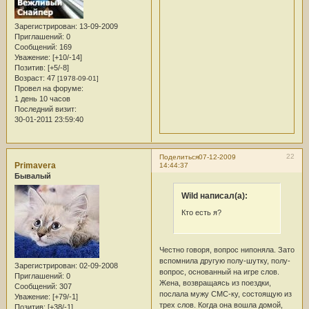
Зарегистрирован
: 13-09-2009
Приглашений:
0
Сообщений:
169
Уважение:
[+10/-14]
Позитив:
[+5/-8]
Возраст:
47
[1978-09-01]
Провел на форуме:
1 день 10 часов
Последний визит:
30-01-2011 23:59:40
22
Поделиться
07-12-2009
Primavera
14:44:37
Бывалый
Wild написал(а):
Кто есть я?
Честно говоря, вопрос нипоняла. Зато
вспомнила другую полу-шутку, полу-
Зарегистрирован
: 02-09-2008
вопрос, основанный на игре слов.
Приглашений:
0
Жена, возвращаясь из поездки,
Сообщений:
307
послала мужу СМС-ку, состоящую из
Уважение:
[+79/-1]
трех слов. Когда она вошла домой,
Позитив:
[+38/-1]