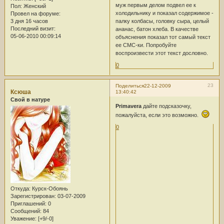
муж первым делом подвел ее к
Пол:
Женский
холодильнику и показал содержимое -
Провел на форуме:
3 дня 16 часов
палку колбасы, головку сыра, целый
Последний визит:
ананас, батон хлеба. В качестве
05-06-2010 00:09:14
объяснения показал тот самый текст
ее СМС-ки. Попробуйте
воспроизвести этот текст дословно.
0
23
Поделиться
22-12-2009
Ксюша
13:40:42
Свой в натуре
Primavera
дайте подсказочку,
пожалуйста, если это возможно.
0
Откуда:
Курск-Обоянь
Зарегистрирован
: 03-07-2009
Приглашений:
0
Сообщений:
84
Уважение:
[+9/-0]