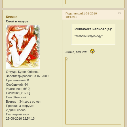
25
Поделиться
21-01-2010
Ксюша
10:42:18
Свой в натуре
Primavera написал(а):
"Люблю целую еду"
Ахаха, точно!!!!!
0
Откуда:
Курск-Обоянь
Зарегистрирован
: 03-07-2009
Приглашений:
0
Сообщений:
84
Уважение:
[+9/-0]
Позитив:
[+16/-0]
Пол:
Женский
Возраст:
34
[1991-09-05]
Провел на форуме:
2 дня 0 часов
Последний визит:
26-08-2016 22:54:13