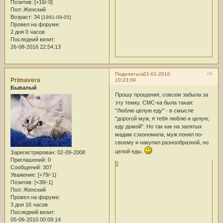
Позитив:
[+16/-0]
Пол:
Женский
Возраст:
34
[1991-09-05]
Провел на форуме:
2 дня 0 часов
Последний визит:
26-08-2016 22:54:13
24
Поделиться
21-01-2010
Primavera
10:23:09
Бывалый
Прошу прощения, совсем забыла за
эту темку. СМС-ка была такая:
"Люблю целую еду" - в смысле
"дорогой муж, я тебя люблю и целую,
еду домой". Но так как на запятых
мадам сэкономила, муж понял по-
своему и накупил разнообразной, но
целой еды.
Зарегистрирован
: 02-09-2008
Приглашений:
0
0
Сообщений:
307
Уважение:
[+79/-1]
Позитив:
[+38/-1]
Пол:
Женский
Провел на форуме:
3 дня 16 часов
Последний визит:
05-06-2010 00:09:14