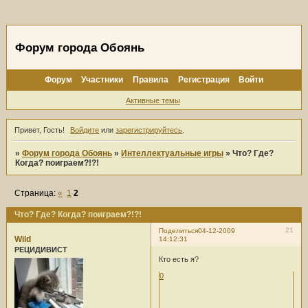
Форум города Обоянь
Форум
Участники
Правила
Регистрация
Войти
Активные темы
Привет, Гость!
Войдите
или
зарегистрируйтесь
.
»
Форум города Обоянь
»
Интеллектуальные игры
»
Что? Где?
Когда? поиграем?!?!
Страница:
«
1
2
Что? Где? Когда? поиграем?!?!
21
Поделиться
04-12-2009
Wild
14:12:31
РЕЦИДИВИСТ
Кто есть я?
0