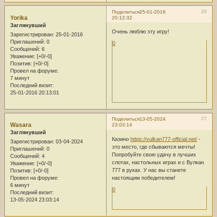
26
Поделиться
25-01-2016
Yorika
20:12:32
Заглянувший
Очень люблю эту игру!
Зарегистрирован
: 25-01-2016
Приглашений:
0
0
Сообщений:
6
Уважение:
[+0/-0]
Позитив:
[+0/-0]
Провел на форуме:
7 минут
Последний визит:
25-01-2016 20:13:01
27
Поделиться
13-05-2024
Wasara
23:03:14
Заглянувший
Казино
https://vulkan777-official.net/
-
Зарегистрирован
: 03-04-2024
это место, где сбываются мечты!
Приглашений:
0
Попробуйте свою удачу в лучших
Сообщений:
4
слотах, настольных играх и с Вулкан
Уважение:
[+0/-0]
777 в руках. У нас вы станете
Позитив:
[+0/-0]
настоящим победителем!
Провел на форуме:
6 минут
0
Последний визит:
13-05-2024 23:03:14